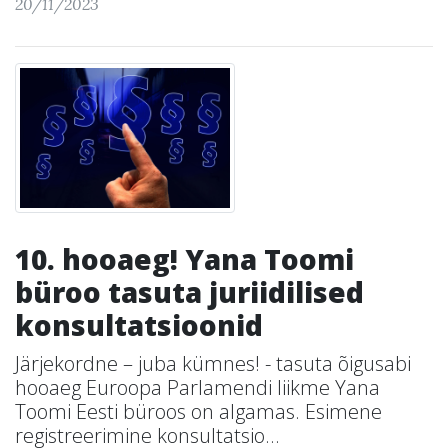
20/11/2023
10. hooaeg! Yana Toomi
büroo tasuta juriidilised
konsultatsioonid
Järjekordne – juba kümnes! - tasuta õigusabi
hooaeg Euroopa Parlamendi liikme Yana
Toomi Eesti büroos on algamas. Esimene
registreerimine konsultatsio...