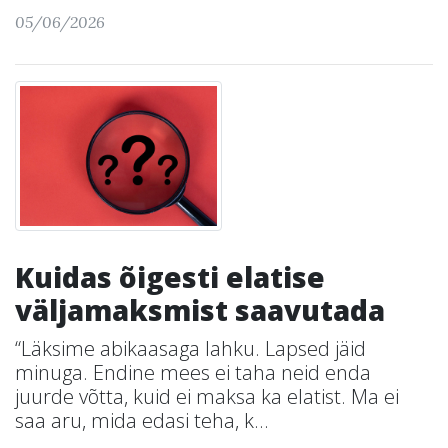
05/06/2026
Kuidas õigesti elatise
väljamaksmist saavutada
“Läksime abikaasaga lahku. Lapsed jäid
minuga. Endine mees ei taha neid enda
juurde võtta, kuid ei maksa ka elatist. Ma ei
saa aru, mida edasi teha, k...