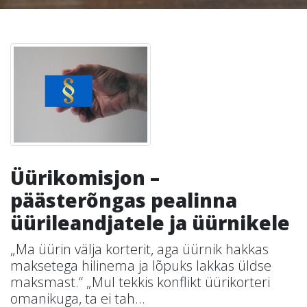
Üürikomisjon –
päästerõngas pealinna
üürileandjatele ja üürnikele
„Ma üürin välja korterit, aga üürnik hakkas
maksetega hilinema ja lõpuks lakkas üldse
maksmast.“ „Mul tekkis konflikt üürikorteri
omanikuga, ta ei tah...