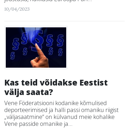
10/04/2023
Kas teid võidakse Eestist
välja saata?
Vene Föderatsiooni kodanike kõmulised
deporteerimised ja halli passi omaniku riigist
„väljasaatmine“ on külvanud meie kohalike
Vene passide omanike ja...