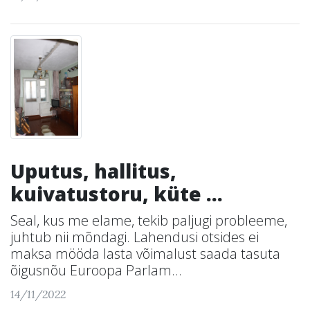
Uputus, hallitus,
kuivatustoru, küte …
Seal, kus me elame, tekib paljugi probleeme,
juhtub nii mõndagi. Lahendusi otsides ei
maksa mööda lasta võimalust saada tasuta
õigusnõu Euroopa Parlam...
14/11/2022