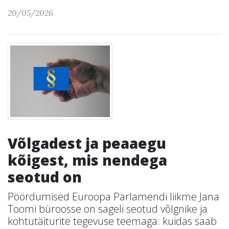
20/05/2026
Võlgadest ja peaaegu
kõigest, mis nendega
seotud on
Pöördumised Euroopa Parlamendi liikme Jana
Toomi büroosse on sageli seotud võlgnike ja
kohtutäiturite tegevuse teemaga: kuidas saab