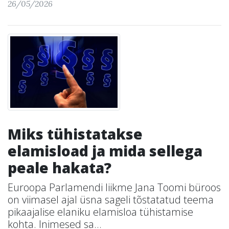
26/05/2026
Miks tühistatakse
elamisload ja mida sellega
peale hakata?
Euroopa Parlamendi liikme Jana Toomi büroos
on viimasel ajal üsna sageli tõstatatud teema
pikaajalise elaniku elamisloa tühistamise
kohta. Inimesed sa...