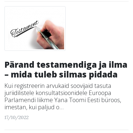
Pärand testamendiga ja ilma
– mida tuleb silmas pidada
Kui registreerin arvukaid soovijaid tasuta
juriidilistele konsultatsioonidele Euroopa
Parlamendi liikme Yana Toomi Eesti büroos,
imestan, kui paljud o...
17/10/2022