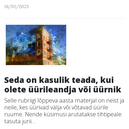
18/01/2023
Seda on kasulik teada, kui
olete üürileandja või üürnik
Selle rubriigi lõppeva aasta materjal on neist ja
neile, kes üürivad välja või võtavad üürile
ruume. Nende küsimusi arutatakse tihtipeale
tasuta jurii...