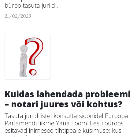
büroo tasuta juriid...
21/02/2023
Kuidas lahendada probleemi
– notari juures või kohtus?
Tasuta juriidilistel konsultatsioonidel Euroopa
Parlamendi liikme Yana Toomi Eesti büroos
esitavad inimesed tihtipeale küsimuse: kus