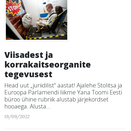
Viisadest ja
korrakaitseorganite
tegevusest
Head uut „juriidilist“ aastat! Ajalehe Stolitsa ja
Euroopa Parlamendi liikme Yana Toomi Eesti
büroo ühine rubriik alustab järjekordset
hooaega. Alusta...
19/09/2022