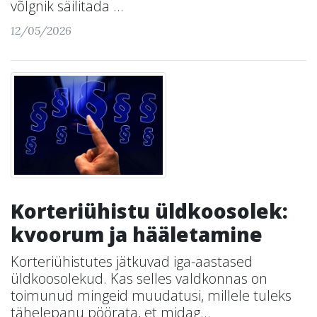
võlgnik säilitada ...
12/05/2026
Korteriühistu üldkoosolek:
kvoorum ja hääletamine
Korteriühistutes jätkuvad iga-aastased
üldkoosolekud. Kas selles valdkonnas on
toimunud mingeid muudatusi, millele tuleks
tähelepanu pöörata, et midag...