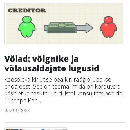
Võlad: võlgnike ja
võlausaldajate lugusid
Käesoleva kirjutise pealkiri räägib juba ise
enda eest. See on teema, mida on korduvalt
käsitletud tasuta juriidilistel konsultatsioonidel
Euroopa Par...
03/10/2022