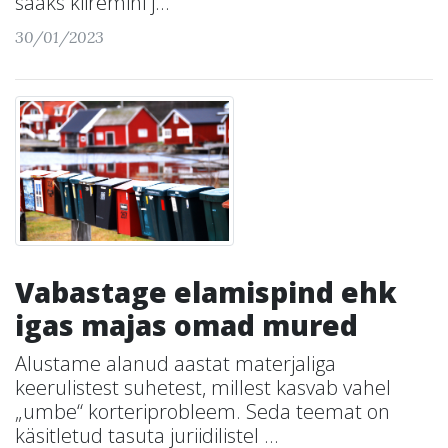
saaks kiiremini j...
30/01/2023
Vabastage elamispind ehk
igas majas omad mured
Alustame alanud aastat materjaliga
keerulistest suhetest, millest kasvab vahel
„umbe“ korteriprobleem. Seda teemat on
käsitletud tasuta juriidilistel ...