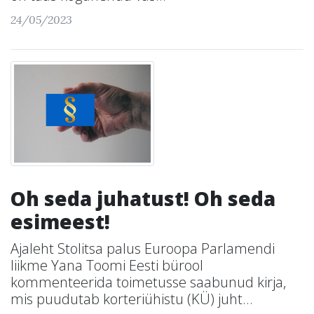
24/05/2023
Oh seda juhatust! Oh seda
esimeest!
Ajaleht Stolitsa palus Euroopa Parlamendi
liikme Yana Toomi Eesti bürool
kommenteerida toimetusse saabunud kirja,
mis puudutab korteriühistu (KÜ) juht...