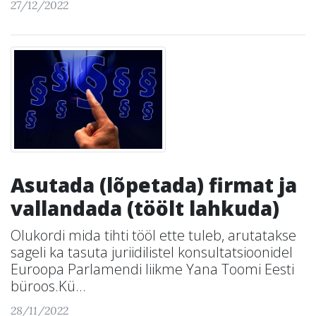
27/12/2022
Asutada (lõpetada) firmat ja
vallandada (töölt lahkuda)
Olukordi mida tihti tööl ette tuleb, arutatakse
sageli ka tasuta juriidilistel konsultatsioonidel
Euroopa Parlamendi liikme Yana Toomi Eesti
büroos.Kü...
28/11/2022