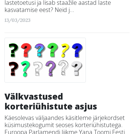
lastetoetusi ja lisab staažile aastad laste
kasvatamise eest? Neid j...
13/03/2023
Välkvastused
korteriühistute asjus
Käesolevas väljaandes käsitleme järjekordset
küsimustekogumit seoses korteriühistutega.
Euroopa Parlamendi liikme Yana Toomi Eesti