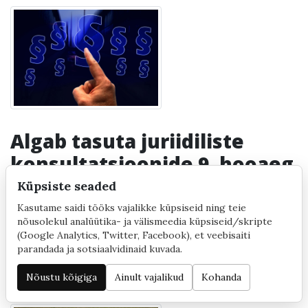
Algab tasuta juriidiliste
konsultatsioonide 9. hooaeg
Küpsiste seaded
12. septembril kell 9:00-12:00 tel 6720311
toimub selle hooaja esimene registreerimine
Kasutame saidi tööks vajalikke küpsiseid ning teie
Euroopa Parlamendi liikme Yana Toomi Eesti
nõusolekul analüütika- ja välismeedia küpsiseid/skripte
(Google Analytics, Twitter, Facebook), et veebisaiti
büroo tasuta juriidi...
parandada ja sotsiaalvidinaid kuvada.
05/09/2022
Nõustu kõigiga
Ainult vajalikud
Kohanda