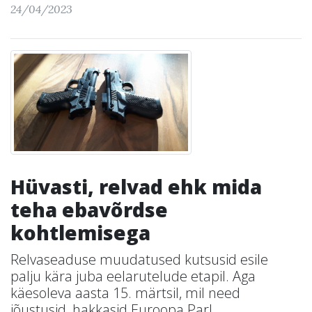
24/04/2023
Hüvasti, relvad ehk mida
teha ebavõrdse
kohtlemisega
Relvaseaduse muudatused kutsusid esile
palju kära juba eelarutelude etapil. Aga
käesoleva aasta 15. märtsil, mil need
jõustusid, hakkasid Euroopa Parl...