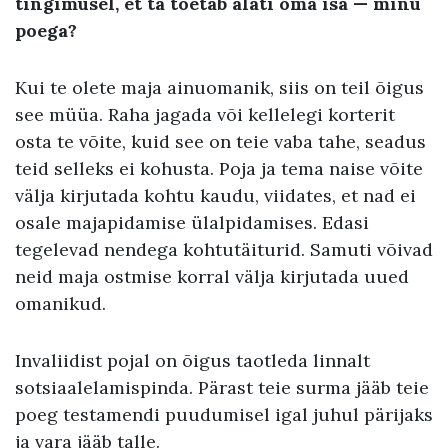
tingimusel
,
et ta toetab alati oma isa
—
minu
poega
?
Kui te olete maja ainuomanik, siis on teil õigus
see müüa. Raha jagada või kellelegi korterit
osta te võite, kuid see on teie vaba tahe, seadus
teid selleks ei kohusta. Poja ja tema naise võite
välja kirjutada kohtu kaudu, viidates, et nad ei
osale majapidamise ülalpidamises. Edasi
tegelevad nendega kohtutäiturid. Samuti võivad
neid maja ostmise korral välja kirjutada uued
omanikud.
Invaliidist pojal on õigus taotleda linnalt
sotsiaalelamispinda. Pärast teie surma jääb teie
poeg testamendi puudumisel igal juhul pärijaks
ja vara jääb talle.