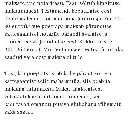
maksate teie notaritasu. Tasu sõltub kingituse
maksumusest. Testamendi koostamise eest
peate maksma kindla summa (suurusjärgus 70‒
80 eurot). Teie poeg aga maksab päranduse
kättesaamisel notarile pärandi avamise ja
tunnistuse väljaandmise eest. Kokku on see
300‒350 eurot. Mingeid makse Eestis pärandiks
saadud vara eest maksta ei tule.
Tõsi, kui poeg otsustab kohe pärast korteri
kättesaamist selle maha müüa, siis peab ta
maksma tulumaksu. Maksu maksmisest
vabastatakse ainult need inimesed, kes
kasutavad omandit püsiva elukohana vähemalt
kaks aastat.