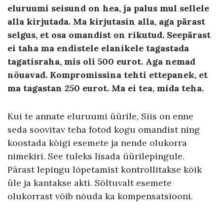
eluruumi seisund on hea,
ja palus mul sellele
alla kirjutada
.
Ma kirjutasin alla, aga pärast
selgus
,
et osa omandist on rikutud
.
Seepärast
ei taha ma endistele elanikele tagastada
tagatisraha, mis oli
500
eurot
.
Aga nemad
nõuavad.
Kompromissina tehti ettepanek, et
ma tagastan
250
eurot
.
Ma ei tea, mida teha
.
Kui te annate eluruumi üürile, Siis on enne
seda soovitav teha fotod kogu omandist ning
koostada kõigi esemete ja nende olukorra
nimekiri. See tuleks lisada üürilepingule.
Pärast lepingu lõpetamist kontrollitakse kõik
üle ja kantakse akti. Sõltuvalt esemete
olukorrast võib nõuda ka kompensatsiooni.