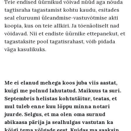
Teie endised üürnikud võivad nüüd aga nõuda
tagtisraha tagastamist kohtu kaudu, esitades
seal eluruumi üleandmise-vastuvõtmise akti
koopia, kus on teie allkiri. Ja tõenäoliselt nad
võidavad. Nii et endiste üürnike ettepanekut, et
tagastaksite pool tagatisrahast, võib pidada
väga kasulikuks.
Me ei elanud mehega koos juba viis aastat,
kuigi me polnud lahutatud. Maikuus ta suri
.
Septembris helistas kohtutäitur
,
teatas
,
et
mul tuleb enne kuu lõppu minna notari
juurde
.
Selgus
,
et ma olen oma surnud
abikaasa pärija ja sealhulgas
vastutan ka
kõigi tema võlgade eest
.
Kuidas ma saaksin