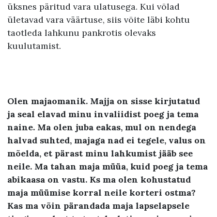
üksnes päritud vara ulatusega. Kui võlad
ületavad vara väärtuse, siis võite läbi kohtu
taotleda lahkunu pankrotis olevaks
kuulutamist.
Olen majaomanik. Majja on sisse kirjutatud
ja seal elavad minu invaliidist poeg ja tema
naine. Ma olen juba eakas, mul on nendega
halvad suhted, majaga nad ei tegele, valus on
mõelda, et pärast minu lahkumist jääb see
neile. Ma tahan maja müüa
,
kuid poeg ja tema
abikaasa on vastu
.
Ks ma olen kohustatud
maja müümise korral
neile korteri ostma
?
Kas ma võin pärandada maja lapselapsele