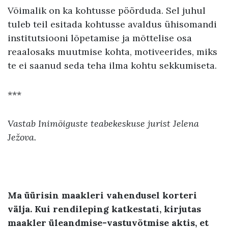
Võimalik on ka kohtusse pöörduda. Sel juhul
tuleb teil esitada kohtusse avaldus ühisomandi
institutsiooni lõpetamise ja mõttelise osa
reaalosaks muutmise kohta, motiveerides, miks
te ei saanud seda teha ilma kohtu sekkumiseta.
***
Vastab Inimõiguste teabekeskuse jurist Jelena
Ježova.
Ma üürisin maakleri vahendusel korteri
välja
.
Kui rendileping katkestati
,
kirjutas
maakler üleandmise-vastuvõtmise aktis
,
et