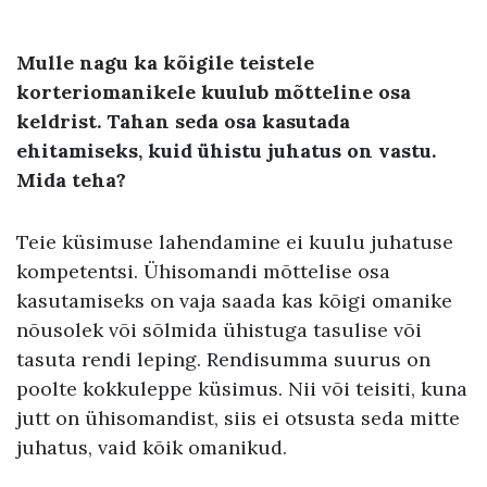
Mulle nagu ka kõigile teistele
korteriomanikele kuulub mõtteline osa
keldrist. Tahan seda osa kasutada
ehitamiseks
,
kuid ühistu juhatus on vastu
.
Mida teha
?
Teie küsimuse lahendamine ei kuulu juhatuse
kompetentsi. Ühisomandi mõttelise osa
kasutamiseks on vaja saada kas kõigi omanike
nõusolek või sõlmida ühistuga tasulise või
tasuta rendi leping. Rendisumma suurus on
poolte kokkuleppe küsimus. Nii või teisiti, kuna
jutt on ühisomandist, siis ei otsusta seda mitte
juhatus, vaid kõik omanikud.