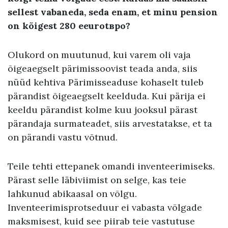
sellest vabaneda
,
seda enam, et minu pension
on kõigest
280
е
eurot
вро
?
Olukord on muutunud, kui varem oli vaja
õigeaegselt pärimissoovist teada anda, siis
nüüd kehtiva Pärimisseaduse kohaselt tuleb
pärandist õigeaegselt keelduda. Kui pärija ei
keeldu pärandist kolme kuu jooksul pärast
pärandaja surmateadet, siis arvestatakse, et ta
on pärandi vastu võtnud.
Teile tehti ettepanek omandi inventeerimiseks.
Pärast selle läbiviimist on selge, kas teie
lahkunud abikaasal on võlgu.
Inventeerimisprotseduur ei vabasta võlgade
maksmisest, kuid see piirab teie vastutuse