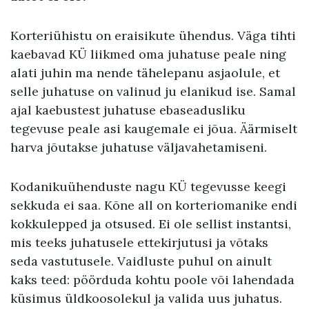
Korteriühistu on eraisikute ühendus. Väga tihti
kaebavad KÜ liikmed oma juhatuse peale ning
alati juhin ma nende tähelepanu asjaolule, et
selle juhatuse on valinud ju elanikud ise. Samal
ajal kaebustest juhatuse ebaseadusliku
tegevuse peale asi kaugemale ei jõua. Äärmiselt
harva jõutakse juhatuse väljavahetamiseni.
Kodanikuühenduste nagu KÜ tegevusse keegi
sekkuda ei saa. Kõne all on korteriomanike endi
kokkulepped ja otsused. Ei ole sellist instantsi,
mis teeks juhatusele ettekirjutusi ja võtaks
seda vastutusele. Vaidluste puhul on ainult
kaks teed: pöörduda kohtu poole või lahendada
küsimus üldkoosolekul ja valida uus juhatus.