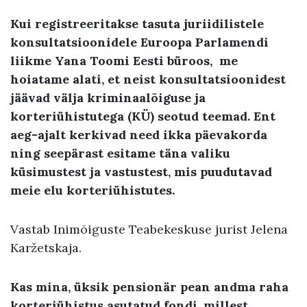
Kui registreeritakse tasuta juriidilistele
konsultatsioonidele Euroopa Parlamendi
liikme Yana Toomi Eesti büroos, me
hoiatame alati, et neist konsultatsioonidest
jäävad välja kriminaalõiguse ja
korteriühistutega (KÜ) seotud teemad. Ent
aeg-ajalt kerkivad need ikka päevakorda
ning seepärast esitame täna valiku
küsimustest ja vastustest, mis puudutavad
meie elu korteriühistutes.
Vastab Inimõiguste Teabekeskuse jurist Jelena
Karžetskaja.
Kas mina, üksik pensionär pean andma raha
korteriühistus asutatud fondi, millest