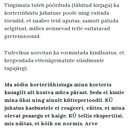
Tingimata tuleb pöörduda (tähitud kirjaga) ka
korteriühistu juhatuse poole ning esitada
tõendid, et naaber teid uputas, samuti paluda
selgitust, milles seisnevad teile esitatavad
pretensioonid.
Tulevikus soovitan ka vormistada kindlustus, et
kergendada ettenägematute sündmuste
tagajärgi.
Ma sõdin korteriühistuga minu korteris
kusagilt alt kostva müra pärast. Seda ei kuule
mina üksi ning ainult kütteperioodil. KÜ
juhatus kaebustele ei reageeri, väites, et mina
olevat peaaegu et haige. KÜ tellis ekspertiisi,
mis näitas, et kõik on normis. Arve