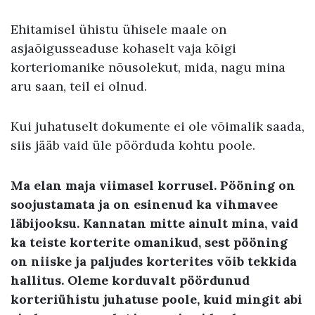
Ehitamisel ühistu ühisele maale on
asjaõigusseaduse kohaselt vaja kõigi
korteriomanike nõusolekut, mida, nagu mina
aru saan, teil ei olnud.
Kui juhatuselt dokumente ei ole võimalik saada,
siis jääb vaid üle pöörduda kohtu poole.
Ma elan maja viimasel korrusel. Pööning on
soojustamata ja on esinenud ka vihmavee
läbijooksu. Kannatan mitte ainult mina, vaid
ka teiste korterite omanikud, sest pööning
on niiske ja paljudes korterites võib tekkida
hallitus. Oleme korduvalt pöördunud
korteriühistu juhatuse poole, kuid mingit abi