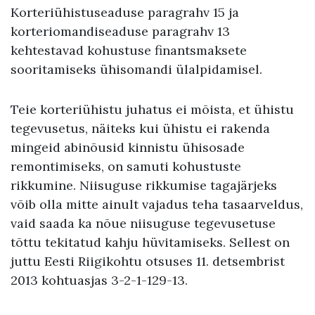
Korteriühistuseaduse paragrahv 15 ja
korteriomandiseaduse paragrahv 13
kehtestavad kohustuse finantsmaksete
sooritamiseks ühisomandi ülalpidamisel.
Teie korteriühistu juhatus ei mõista, et ühistu
tegevusetus, näiteks kui ühistu ei rakenda
mingeid abinõusid kinnistu ühisosade
remontimiseks, on samuti kohustuste
rikkumine. Niisuguse rikkumise tagajärjeks
võib olla mitte ainult vajadus teha tasaarveldus,
vaid saada ka nõue niisuguse tegevusetuse
tõttu tekitatud kahju hüvitamiseks. Sellest on
juttu Eesti Riigikohtu otsuses 11. detsembrist
2013 kohtuasjas 3-2-1-129-13.