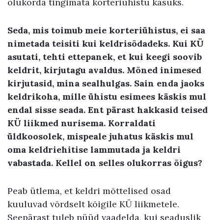
olukorda tingimata korteriühistu kasuks.
Seda, mis toimub meie korteriühistus, ei saa
nimetada teisiti kui keldrisõdadeks. Kui KÜ
asutati, tehti ettepanek, et kui keegi soovib
keldrit, kirjutagu avaldus. Mõned inimesed
kirjutasid, mina sealhulgas. Sain enda jaoks
keldrikoha, mille ühistu esimees käskis mul
endal sisse seada. Ent pärast hakkasid teised
KÜ liikmed nurisema. Korraldati
üldkoosolek, mispeale juhatus käskis mul
oma keldriehitise lammutada ja keldri
vabastada. Kellel on selles olukorras õigus?
Peab ütlema, et keldri mõttelised osad
kuuluvad võrdselt kõigile KÜ liikmetele.
Seepärast tuleb nüüd vaadelda, kui seaduslik