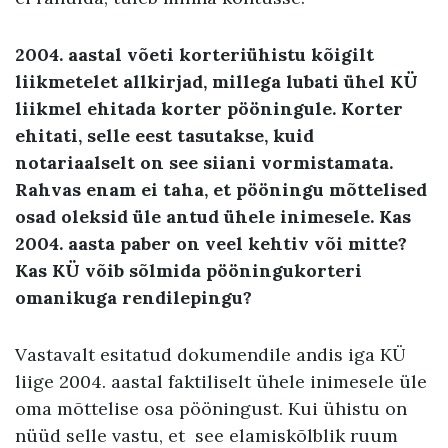
2004. aastal võeti korteriühistu kõigilt
liikmetelet allkirjad, millega lubati ühel KÜ
liikmel ehitada korter pööningule. Korter
ehitati, selle eest tasutakse, kuid
notariaalselt on see siiani vormistamata.
Rahvas enam ei taha, et pööningu mõttelised
osad oleksid üle antud ühele inimesele. Kas
2004. aasta paber on veel kehtiv või mitte?
Kas KÜ võib sõlmida pööningukorteri
omanikuga rendilepingu?
Vastavalt esitatud dokumendile andis iga KÜ
liige 2004. aastal faktiliselt ühele inimesele üle
oma mõttelise osa pööningust. Kui ühistu on
nüüd selle vastu, et see elamiskõlblik ruum