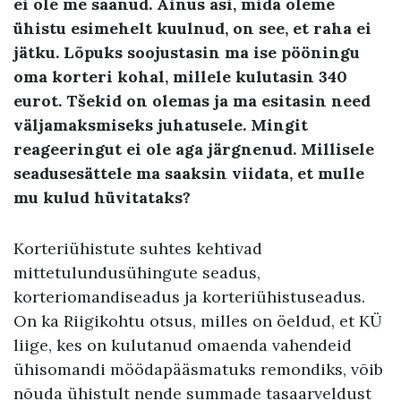
ei ole me saanud. Ainus asi, mida oleme
ühistu esimehelt kuulnud, on see, et raha ei
jätku. Lõpuks soojustasin ma ise pööningu
oma korteri kohal, millele kulutasin 340
eurot. Tšekid on olemas ja ma esitasin need
väljamaksmiseks juhatusele. Mingit
reageeringut ei ole aga järgnenud. Millisele
seadusesättele ma saaksin viidata, et mulle
mu kulud hüvitataks?
Korteriühistute suhtes kehtivad
mittetulundusühingute seadus,
korteriomandiseadus ja korteriühistuseadus.
On ka Riigikohtu otsus, milles on öeldud, et KÜ
liige, kes on kulutanud omaenda vahendeid
ühisomandi möödapääsmatuks remondiks, võib
nõuda ühistult nende summade tasaarveldust