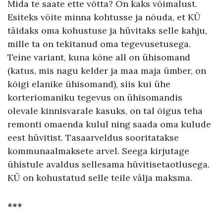
Mida te saate ette võtta? On kaks võimalust.
Esiteks võite minna kohtusse ja nõuda, et KÜ
täidaks oma kohustuse ja hüvitaks selle kahju,
mille ta on tekitanud oma tegevusetusega.
Teine variant, kuna kõne all on ühisomand
(katus, mis nagu kelder ja maa maja ümber, on
kõigi elanike ühisomand), siis kui ühe
korteriomaniku tegevus on ühisomandis
olevale kinnisvarale kasuks, on tal õigus teha
remonti omaenda kulul ning saada oma kulude
eest hüvitist. Tasaarveldus sooritatakse
kommunaalmaksete arvel. Seega kirjutage
ühistule avaldus sellesama hüvitisetaotlusega.
KÜ on kohustatud selle teile välja maksma.
***