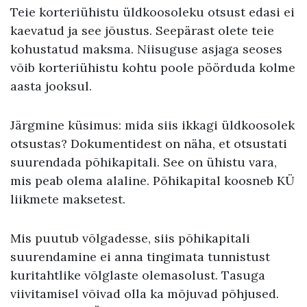
Teie korteriühistu üldkoosoleku otsust edasi ei
kaevatud ja see jõustus. Seepärast olete teie
kohustatud maksma. Niisuguse asjaga seoses
võib korteriühistu kohtu poole pöörduda kolme
aasta jooksul.
Järgmine küsimus: mida siis ikkagi üldkoosolek
otsustas? Dokumentidest on näha, et otsustati
suurendada põhikapitali. See on ühistu vara,
mis peab olema alaline. Põhikapital koosneb KÜ
liikmete maksetest.
Mis puutub võlgadesse, siis põhikapitali
suurendamine ei anna tingimata tunnistust
kuritahtlike võlglaste olemasolust. Tasuga
viivitamisel võivad olla ka mõjuvad põhjused.