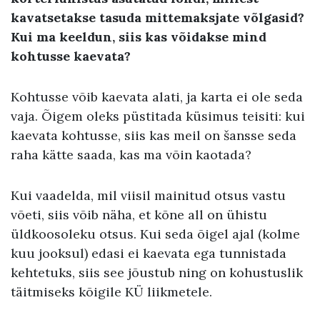
kavatsetakse tasuda mittemaksjate võlgasid?
Kui ma keeldun, siis kas võidakse mind
kohtusse kaevata?
Kohtusse võib kaevata alati, ja karta ei ole seda
vaja. Õigem oleks püstitada küsimus teisiti: kui
kaevata kohtusse, siis kas meil on šansse seda
raha kätte saada, kas ma võin kaotada?
Kui vaadelda, mil viisil mainitud otsus vastu
võeti, siis võib näha, et kõne all on ühistu
üldkoosoleku otsus. Kui seda õigel ajal (kolme
kuu jooksul) edasi ei kaevata ega tunnistada
kehtetuks, siis see jõustub ning on kohustuslik
täitmiseks kõigile KÜ liikmetele.