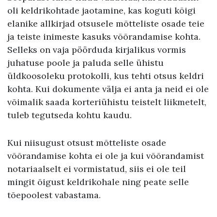
oli keldrikohtade jaotamine, kas koguti kõigi
elanike allkirjad otsusele mõtteliste osade teie
ja teiste inimeste kasuks võõrandamise kohta.
Selleks on vaja pöörduda kirjalikus vormis
juhatuse poole ja paluda selle ühistu
üldkoosoleku protokolli, kus tehti otsus keldri
kohta. Kui dokumente välja ei anta ja neid ei ole
võimalik saada korteriühistu teistelt liikmetelt,
tuleb tegutseda kohtu kaudu.
Kui niisugust otsust mõtteliste osade
võõrandamise kohta ei ole ja kui võõrandamist
notariaalselt ei vormistatud, siis ei ole teil
mingit õigust keldrikohale ning peate selle
tõepoolest vabastama.