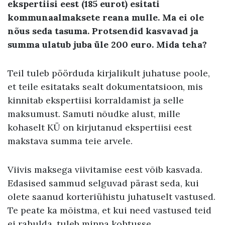
ekspertiisi eest (185 eurot) esitati
kommunaalmaksete reana mulle. Ma ei ole
nõus seda tasuma. Protsendid kasvavad ja
summa ulatub juba üle 200 euro. Mida teha?
Teil tuleb pöörduda kirjalikult juhatuse poole,
et teile esitataks sealt dokumentatsioon, mis
kinnitab ekspertiisi korraldamist ja selle
maksumust. Samuti nõudke alust, mille
kohaselt KÜ on kirjutanud ekspertiisi eest
makstava summa teie arvele.
Viivis maksega viivitamise eest võib kasvada.
Edasised sammud selguvad pärast seda, kui
olete saanud korteriühistu juhatuselt vastused.
Te peate ka mõistma, et kui need vastused teid
ei rahulda, tuleb minna kohtusse.