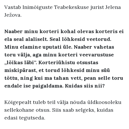
Vastab Inimõiguste Teabekeskuse jurist Jelena
Ježova.
Naaber minu korteri kohal olevas korteris ei
ela seal alaliselt. Seal lõhkesid veetorud.
Minu elamine uputati üle. Naaber vahetas
toru välja, aga minu korteri veevarustuse
„lõikas läbi“. Korteriühistu otsustas
miskipärast, et torud lõhkesid minu süü
tõttu, ning kui ma tahan vett, pean selle toru
endale ise paigaldama. Kuidas siis nii?
Kõigepealt tuleb teil välja nõuda üldkoosoleku
sellekohane otsus. Siis saab selgeks, kuidas
edasi tegutseda.