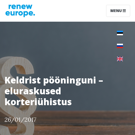
MENU
Keldrist pööninguni –
eluraskused
korteriühistus
26/01/2017