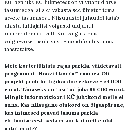
Kui aga üks KÜ liikmetest on viivitanud arve
tasumisega, siis ei vabasta see ühistut tema
arvete tasumisest. Niisugustel juhtudel katab
ühistu lühiajalisi võlgasid üldjuhul
remondifondi arvelt. Kui võlgnik oma
võlgnevuse tasub, siis remondifondi summa
taastatakse.
Meie korteriühistu rajas parkla, väidetavalt
programmi „Hoovid korda!“ raames. Oli
projekt ja oli ka ligikaudne eelarve – 54 000
eurot. Tänaseks on tasutud juba 99 000 eurot.
Mingit informatsiooni KÜ juhtkond meile ei
anna. Kas niisugune olukord on õiguspärane,
kas inimesed peavad tasuma parkla
ehitamise eest, seda enam, kui neil endal
autot ei ole?