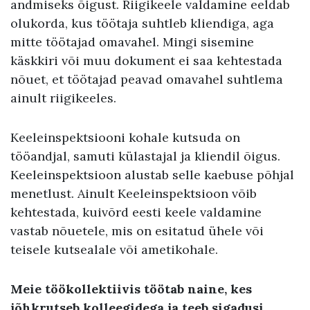
andmiseks õigust. Riigikeele valdamine eeldab
olukorda, kus töötaja suhtleb kliendiga, aga
mitte töötajad omavahel. Mingi sisemine
käskkiri või muu dokument ei saa kehtestada
nõuet, et töötajad peavad omavahel suhtlema
ainult riigikeeles.
Keeleinspektsiooni kohale kutsuda on
tööandjal, samuti külastajal ja kliendil õigus.
Keeleinspektsioon alustab selle kaebuse põhjal
menetlust. Ainult Keeleinspektsioon võib
kehtestada, kuivõrd eesti keele valdamine
vastab nõuetele, mis on esitatud ühele või
teisele kutsealale või ametikohale.
Meie töökollektiivis töötab naine, kes
jõhkrutseb kolleegidega ja teeb sigadusi.