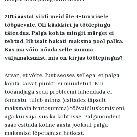
2015.aastal viidi meid üle 4-tunnisele
tööpäevale. Oli käskkiri ja töölepingu
täiendus. Palga kohta mingit märget ei
tehtud, lihtsalt hakati maksma pool palka.
Kas ma võin nõuda selle summa
väljamaksmist, mis on kirjas töölepingus?
Arvan, et võite. Just seoses sellega, et palga
kohta käivat punkti ei muudetud. Kui
tööandjaga seda probleemi lahendada ei
õnnestu, tuleb minna (esitades täpselt
maksmata brutosumma) töövaidluskomisjoni,
aga kui vaja, siis ka kohtusse. Palganõudeid
saab esitada kolme aasta jooksul palga
maksmise lõpetamise hetkest.