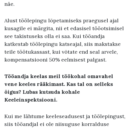
näe.
Alust töölepingu lõpetamiseks praegusel ajal
kusagile ei märgita, nii et edasisel tööotsimisel
see takistuseks olla ei saa. Kui tööandja
katkestab töölepingu katseajal, siis makstakse
teile töötukassast, kui võtate end seal arvele,
kompensatsiooni 50% eelmisest palgast.
Tööandja keelas meil töökohal omavahel
vene keeles rääkimast. Kas tal on selleks
õigus? Lubas kutsuda kohale
Keeleinspektsiooni.
Kui me lähtume keeleseadusest ja töölepingust,
siis tööandjal ei ole niisuguse korralduse