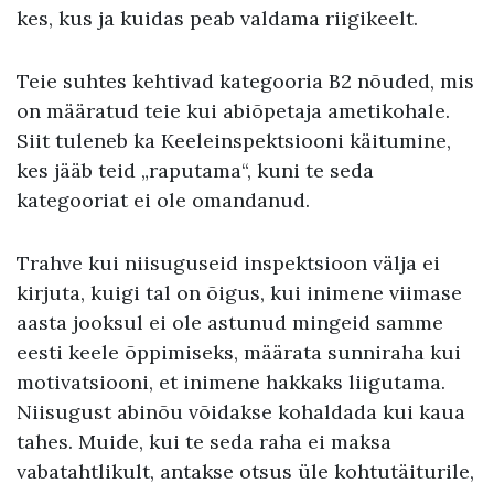
kes, kus ja kuidas peab valdama riigikeelt.
Teie suhtes kehtivad kategooria B2 nõuded, mis
on määratud teie kui abiõpetaja ametikohale.
Siit tuleneb ka Keeleinspektsiooni käitumine,
kes jääb teid „raputama“, kuni te seda
kategooriat ei ole omandanud.
Trahve kui niisuguseid inspektsioon välja ei
kirjuta, kuigi tal on õigus, kui inimene viimase
aasta jooksul ei ole astunud mingeid samme
eesti keele õppimiseks, määrata sunniraha kui
motivatsiooni, et inimene hakkaks liigutama.
Niisugust abinõu võidakse kohaldada kui kaua
tahes. Muide, kui te seda raha ei maksa
vabatahtlikult, antakse otsus üle kohtutäiturile,