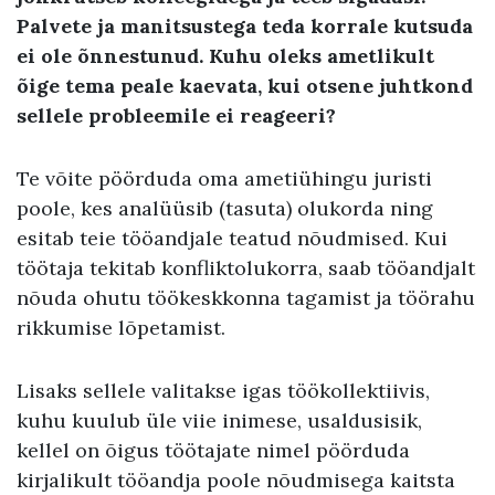
Palvete ja manitsustega teda korrale kutsuda
ei ole õnnestunud. Kuhu oleks ametlikult
õige tema peale kaevata, kui otsene juhtkond
sellele probleemile ei reageeri?
Te võite pöörduda oma ametiühingu juristi
poole, kes analüüsib (tasuta) olukorda ning
esitab teie tööandjale teatud nõudmised. Kui
töötaja tekitab konfliktolukorra, saab tööandjalt
nõuda ohutu töökeskkonna tagamist ja töörahu
rikkumise lõpetamist.
Lisaks sellele valitakse igas töökollektiivis,
kuhu kuulub üle viie inimese, usaldusisik,
kellel on õigus töötajate nimel pöörduda
kirjalikult tööandja poole nõudmisega kaitsta