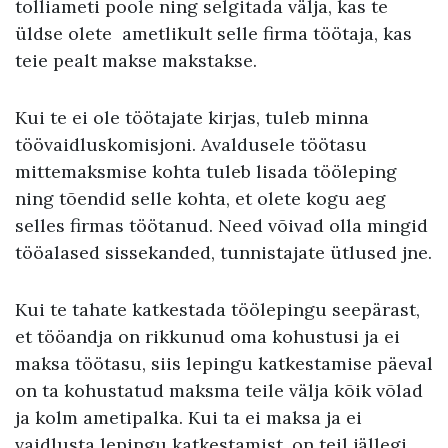
tolliameti poole ning selgitada välja, kas te
üldse olete ametlikult selle firma töötaja, kas
teie pealt makse makstakse.
Kui te ei ole töötajate kirjas, tuleb minna
töövaidluskomisjoni. Avaldusele töötasu
mittemaksmise kohta tuleb lisada tööleping
ning tõendid selle kohta, et olete kogu aeg
selles firmas töötanud. Need võivad olla mingid
tööalased sissekanded, tunnistajate ütlused jne.
Kui te tahate katkestada töölepingu seepärast,
et tööandja on rikkunud oma kohustusi ja ei
maksa töötasu, siis lepingu katkestamise päeval
on ta kohustatud maksma teile välja kõik võlad
ja kolm ametipalka. Kui ta ei maksa ja ei
vaidlusta lepingu katkestamist, on teil jällegi