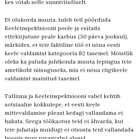
kes võtab selle sunniviisiliselt.
Et olukorda muuta, tuleb teil pöörduda
Keeleinspektsiooni poole ja esitada
ettekirjutuse peale kaebus (30 päeva jooksul),
märkides, et teie faktiline töö ei nõua eesti
keele valdamist kategooria B2 tasemel. Mõistlik
oleks ka paluda juhtkonda muuta lepingus teie
ametikoht niisuguseks, mis ei nõua riigikeele
valdamist mainitud tasemel.
Tallinna ja Keeleinspektsiooni vahel kehtib
sotsiaalne kokkulepe, et eesti keele
mittevaldamise pärast kedagi vallandama ei
hakata. Seega töökaotus teid ei ähvarda, kui
teie juhataja muidugi ei otsusta teid vallandada
hoopis muu paragrahvi alusel.