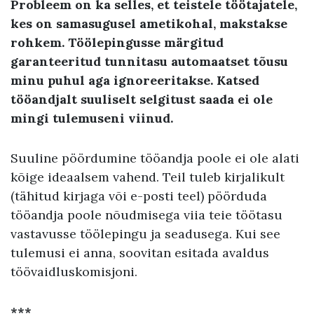
Probleem on ka selles, et teistele töötajatele,
kes on samasugusel ametikohal, makstakse
rohkem. Töölepingusse märgitud
garanteeritud tunnitasu automaatset tõusu
minu puhul aga ignoreeritakse. Katsed
tööandjalt suuliselt selgitust saada ei ole
mingi tulemuseni viinud.
Suuline pöördumine tööandja poole ei ole alati
kõige ideaalsem vahend. Teil tuleb kirjalikult
(tähitud kirjaga või e-posti teel) pöörduda
tööandja poole nõudmisega viia teie töötasu
vastavusse töölepingu ja seadusega. Kui see
tulemusi ei anna, soovitan esitada avaldus
töövaidluskomisjoni.
***