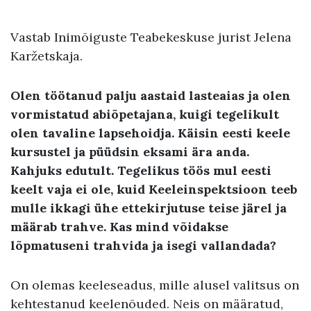
Vastab Inimõiguste Teabekeskuse jurist Jelena
Karžetskaja.
Olen töötanud palju aastaid lasteaias ja olen
vormistatud abiõpetajana, kuigi tegelikult
olen tavaline lapsehoidja. Käisin eesti keele
kursustel ja püüdsin eksami ära anda.
Kahjuks edutult. Tegelikus töös mul eesti
keelt vaja ei ole, kuid Keeleinspektsioon teeb
mulle ikkagi ühe ettekirjutuse teise järel ja
määrab trahve. Kas mind võidakse
lõpmatuseni trahvida ja isegi vallandada?
On olemas keeleseadus, mille alusel valitsus on
kehtestanud keelenõuded. Neis on määratud,