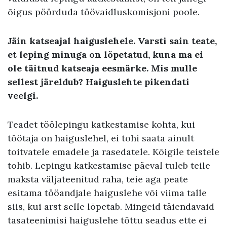
õigus pöörduda töövaidluskomisjoni poole.
Jäin katseajal haiguslehele. Varsti sain teate,
et leping minuga on lõpetatud, kuna ma ei
ole täitnud katseaja eesmärke. Mis mulle
sellest järeldub? Haiguslehte pikendati
veelgi.
Teadet töölepingu katkestamise kohta, kui
töötaja on haiguslehel, ei tohi saata ainult
toitvatele emadele ja rasedatele. Kõigile teistele
tohib. Lepingu katkestamise päeval tuleb teile
maksta väljateenitud raha, teie aga peate
esitama tööandjale haiguslehe või viima talle
siis, kui arst selle lõpetab. Mingeid täiendavaid
tasateenimisi haiguslehe tõttu seadus ette ei