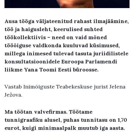
Ausa tööga väljateenitud rahast ilmajäämine,
töö ja haigusleht, keerulised suhted
töökollektiivis – need on vaid mõned
tööõiguse valdkonda kuuluvad küsimused,
millega inimesed tulevad tasuta juriidilistele
konsultatsioonidele Euroopa Parlamendi
liikme Yana Toomi Eesti büroosse.
Vastab Inimõiguste Teabekeskuse jurist Jelena
Ježova.
Ma töötan valvefirmas. Töötame
tunnigraafiku alusel, puhas tunnitasu on 1,70
eurot, kuigi minimaalpalk muutub iga aasta.