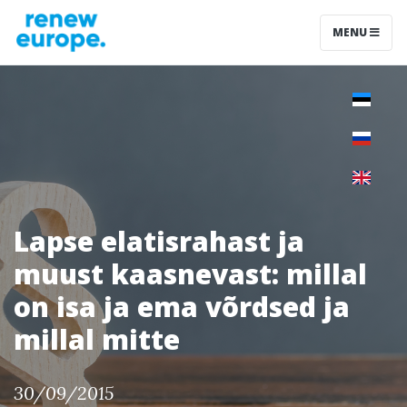
MENU
Lapse elatisrahast ja
muust kaasnevast: millal
on isa ja ema võrdsed ja
millal mitte
30/09/2015