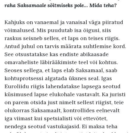
raha Saksamaale sõitmiseks pole… Mida teha
?
Kahjuks on vanaemal ja vanaisal väga piiratud
võimalused. Mis puudutab isa õigusi, siis
raskus seisneb selles, et laps on teises riigis.
Antud juhul on tarvis määrata suhtlemise kord.
See otsustatakse kas endiste abikaasade
omavaheliste läbirääkimiste teel või kohtus.
Seoses sellega, et laps elab Saksamaal, saab
kohtuprotsessi algatada üksnes seal. Igas
Euroliidu riigis lahendatakse lapsega seotud
küsimused lapse elukohale vastavalt. Ka juristi
on parem otsida just nimelt sellest riigist, teie
olukorras Saksamaalt, kontrollides eelnevalt
iga viimast kui spetsialisti või ettevõtet,
nendega seotud vastukajasid. Ei maksa teha