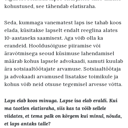
kohustused, see tähendab elatisraha.
Seda, kummaga vanematest laps ise tahab koos
elada, küsitakse lapselt endalt reeglina alates
10-aastaseks saamisest. Aga võib olla ka
erandeid. Hooldusõiguse piiramise või
äravõtmisega seoud küsimuse lahendamisel
määrab kohus lapsele advokaadi, samuti kuulab
ära sotsiaaltöötajate arvamuse. Sotsiaaltöötaja
ja advokaadi arvamused lisatakse toimikule ja
kohus võib neid otsuse tegemisel arvesse võtta.
Laps elab koos minuga
.
Lapse isa elab eraldi
.
Kui
ma taotlen elatisraha
,
siis kas ta võib sellele
viidates
,
et tema palk on kõrgem kui minul
,
nõuda,
et laps antaks talle
?