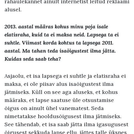
rahaülekannet ainult internetist leitud reklaami
alusel.
2013
.
aastal
määras kohus
minu poja isale
elatisraha
,
kuid ta ei maksa neid
.
Lapsega ta ei
suhtle
.
Viimast korda kohtus ta lapsega
2011
.
aastal
.
Ma tahan teda isaõigustest ilma jätta
.
Kuidas seda saab teha
?
Asjaolu, et isa lapsega ei suhtle ja elatisraha ei
maksa, ei ole piisav alus isaõigustest ilma
jätmiseks. Küll on see aga aluseks, et kohus
määraks, et lapse saatuse üle otsustamise
õigus on ainult ühel vanematest. Seda
nimetatakse hooldusõigusest ilma jätmiseks.
See tähendab, et isa saab jätta ilma igasugusest
õigusest sekkuda lapse ellu, jättes talle üksnes