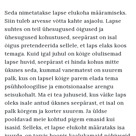
Seda nimetatakse lapse elukoha määramiseks.
Siin tuleb arvesse võtta kahte asjaolu. Lapse
suhtes on teil ühesugused õigused ja
ühesugused kohustused, seepärast on isal
õigus pretendeerida sellele, et laps elaks koos
temaga. Kuid igal juhul on kõige olulisemad
lapse huvid, seepärast ei hinda kohus mitte
üksnes seda, kummal vanematest on suurem
palk, kus on lapsel kõige parem elada tema
psühholoogilise ja emotsionaalse arengu
seisukohalt. Ma ei tea juhuseid, kus väike laps
oleks isale antud üksnes seepärast, et isal on
palk kõrgem ja korter suurem. Ja üldse
pooldavad meie kohtud pigem emasid kui
isasid. Selleks, et lapse elukoht määrataks isa
juurde, on tarvis hoopis kaalukamaid põhjuseid