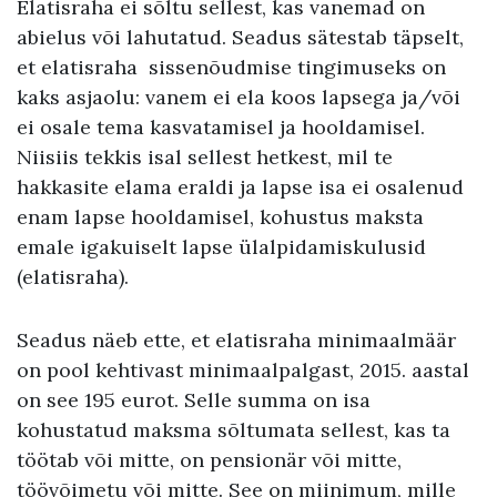
Elatisraha ei sõltu sellest, kas vanemad on
abielus või lahutatud. Seadus sätestab täpselt,
et elatisraha sissenõudmise tingimuseks on
kaks asjaolu: vanem ei ela koos lapsega ja/või
ei osale tema kasvatamisel ja hooldamisel.
Niisiis tekkis isal sellest hetkest, mil te
hakkasite elama eraldi ja lapse isa ei osalenud
enam lapse hooldamisel, kohustus maksta
emale igakuiselt lapse ülalpidamiskulusid
(elatisraha).
Seadus näeb ette, et elatisraha minimaalmäär
on pool kehtivast minimaalpalgast, 2015. aastal
on see 195 eurot. Selle summa on isa
kohustatud maksma sõltumata sellest, kas ta
töötab või mitte, on pensionär või mitte,
töövõimetu või mitte. See on miinimum, mille