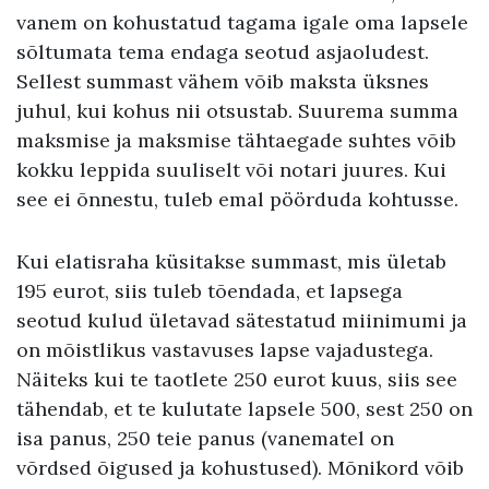
vanem on kohustatud tagama igale oma lapsele
sõltumata tema endaga seotud asjaoludest.
Sellest summast vähem võib maksta üksnes
juhul, kui kohus nii otsustab. Suurema summa
maksmise ja maksmise tähtaegade suhtes võib
kokku leppida suuliselt või notari juures. Kui
see ei õnnestu, tuleb emal pöörduda kohtusse.
Kui elatisraha küsitakse summast, mis ületab
195 eurot, siis tuleb tõendada, et lapsega
seotud kulud ületavad sätestatud miinimumi ja
on mõistlikus vastavuses lapse vajadustega.
Näiteks kui te taotlete 250 eurot kuus, siis see
tähendab, et te kulutate lapsele 500, sest 250 on
isa panus, 250 teie panus (vanematel on
võrdsed õigused ja kohustused). Mõnikord võib