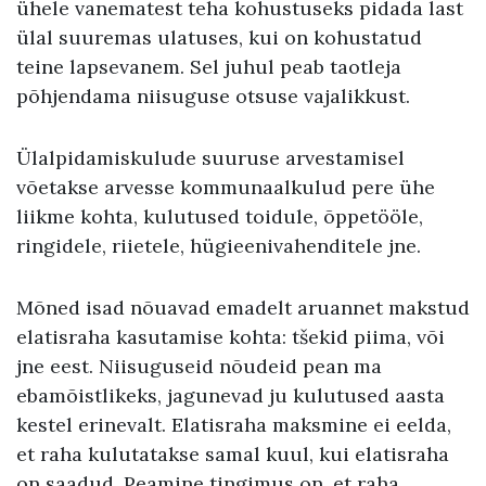
ühele vanematest teha kohustuseks pidada last
ülal suuremas ulatuses, kui on kohustatud
teine lapsevanem. Sel juhul peab taotleja
põhjendama niisuguse otsuse vajalikkust.
Ülalpidamiskulude suuruse arvestamisel
võetakse arvesse kommunaalkulud pere ühe
liikme kohta, kulutused toidule, õppetööle,
ringidele, riietele, hügieenivahenditele jne.
Mõned isad nõuavad emadelt aruannet makstud
elatisraha kasutamise kohta: tšekid piima, või
jne eest. Niisuguseid nõudeid pean ma
ebamõistlikeks, jagunevad ju kulutused aasta
kestel erinevalt. Elatisraha maksmine ei eelda,
et raha kulutatakse samal kuul, kui elatisraha
on saadud. Peamine tingimus on, et raha