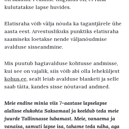
kulutatakse lapse huvides.
Elatisraha võib välja nõuda ka tagantjärele ühe
aasta eest. Arvestuslikuks punktiks elatisraha
saamiseks loetakse nende väljanõudmise
avalduse sisseandmine.
Mis puutub hagiavalduse kohtusse andmisse,
kui see on vajalik, siis võib abi olla leheküljest
kohus.ee
, sealt leiab avalduse blanketi ja selle
saab täita, kandes sisse nõutavad andmed.
Meie endine minia viis 7-aastase lapselapse
alalisse elukohta Saksamaal ja keeldub teda meie
juurde Tallinnasse lubamast. Meie, vanaema ja
vanaisa, samuti lapse isa, tahame teda näha, aga