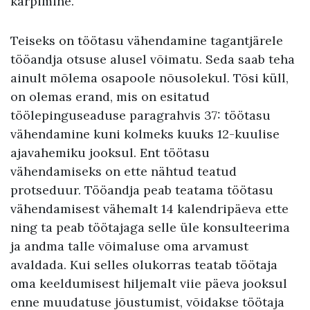
kärpimine.
Teiseks on töötasu vähendamine tagantjärele
tööandja otsuse alusel võimatu. Seda saab teha
ainult mõlema osapoole nõusolekul. Tõsi küll,
on olemas erand, mis on esitatud
töölepinguseaduse paragrahvis 37: töötasu
vähendamine kuni kolmeks kuuks 12-kuulise
ajavahemiku jooksul. Ent töötasu
vähendamiseks on ette nähtud teatud
protseduur. Tööandja peab teatama töötasu
vähendamisest vähemalt 14 kalendripäeva ette
ning ta peab töötajaga selle üle konsulteerima
ja andma talle võimaluse oma arvamust
avaldada. Kui selles olukorras teatab töötaja
oma keeldumisest hiljemalt viie päeva jooksul
enne muudatuse jõustumist, võidakse töötaja