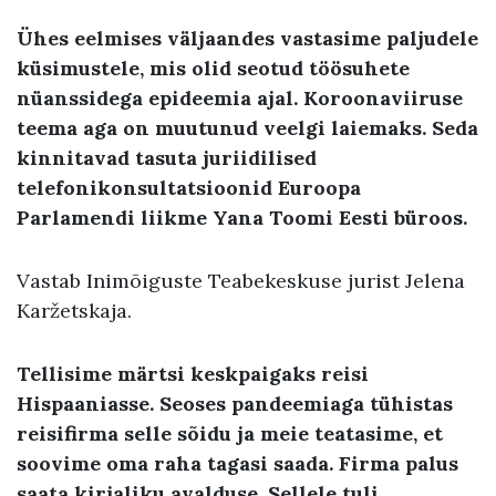
Ühes eelmises väljaandes vastasime paljudele
küsimustele, mis olid seotud töösuhete
nüanssidega epideemia ajal. Koroonaviiruse
teema aga on muutunud veelgi laiemaks. Seda
kinnitavad tasuta juriidilised
telefonikonsultatsioonid Euroopa
Parlamendi liikme Yana Toomi Eesti büroos.
Vastab Inimõiguste Teabekeskuse jurist Jelena
Karžetskaja.
Tellisime märtsi keskpaigaks reisi
Hispaaniasse. Seoses pandeemiaga tühistas
reisifirma selle sõidu ja meie teatasime, et
soovime oma raha tagasi saada. Firma palus
saata kirjaliku avalduse. Sellele tuli