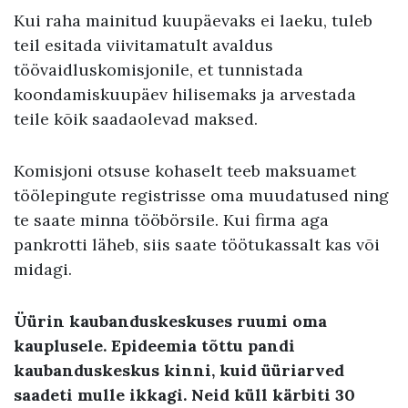
Kui raha mainitud kuupäevaks ei laeku, tuleb
teil esitada viivitamatult avaldus
töövaidluskomisjonile, et tunnistada
koondamiskuupäev hilisemaks ja arvestada
teile kõik saadaolevad maksed.
Komisjoni otsuse kohaselt teeb maksuamet
töölepingute registrisse oma muudatused ning
te saate minna tööbörsile. Kui firma aga
pankrotti läheb, siis saate töötukassalt kas või
midagi.
Üürin kaubanduskeskuses ruumi oma
kauplusele. Epideemia tõttu pandi
kaubanduskeskus kinni, kuid üüriarved
saadeti mulle ikkagi. Neid küll kärbiti 30