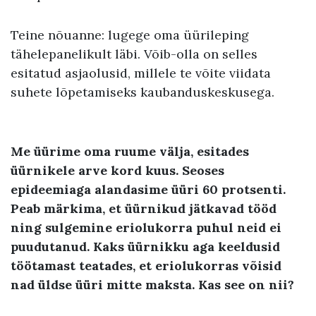
Teine nõuanne: lugege oma üürileping
tähelepanelikult läbi. Võib-olla on selles
esitatud asjaolusid, millele te võite viidata
suhete lõpetamiseks kaubanduskeskusega.
Me üürime oma ruume välja, esitades
üürnikele arve kord kuus. Seoses
epideemiaga alandasime üüri 60 protsenti.
Peab märkima, et üürnikud jätkavad tööd
ning sulgemine eriolukorra puhul neid ei
puudutanud. Kaks üürnikku aga keeldusid
töötamast teatades, et eriolukorras võisid
nad üldse üüri mitte maksta. Kas see on nii?