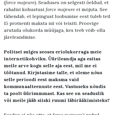
(
force majeure
). Seaduses on selgesti öeldud, et
rahalisi kohustusi
force majeure
ei mõjuta. See
tähendab, et lepingust loobumise eest tuleb teil
15 protsenti maksta nii või teisiti. Proovige
arutada olukorda müüjaga, kes teeb võib-olla
järeleandmise.
Politsei sulges seoses eriolukorraga meie
internetikohviku. Üürileandja aga esitas
meile arve kogu selle aja eest, mil me ei
töötanud. Kirjutasime talle, et oleme nõus
selle perioodi eest maksma vaid
kommunaalteenuste eest. Vastuseks nõudis
ta poolt üürisummast. Kas see on seaduslik
või meile jääb siiski ruumi läbirääkimisteks?
Seadus ei näe ette, et
force majeure
´i puhul