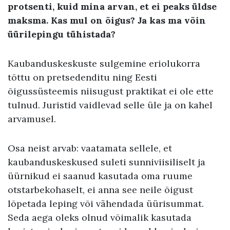
protsenti, kuid mina arvan, et ei peaks üldse
maksma. Kas mul on õigus? Ja kas ma võin
üürilepingu tühistada?
Kaubanduskeskuste sulgemine eriolukorra
tõttu on pretsedenditu ning Eesti
õigussüsteemis niisugust praktikat ei ole ette
tulnud. Juristid vaidlevad selle üle ja on kahel
arvamusel.
Osa neist arvab: vaatamata sellele, et
kaubanduskeskused suleti sunniviisiliselt ja
üürnikud ei saanud kasutada oma ruume
otstarbekohaselt, ei anna see neile õigust
lõpetada leping või vähendada üürisummat.
Seda aega oleks olnud võimalik kasutada