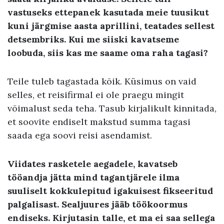
vastuseks ettepanek kasutada meie tuusikut
kuni järgmise aasta aprillini, teatades sellest
detsembriks. Kui me siiski kavatseme
loobuda, siis kas me saame oma raha tagasi?
Teile tuleb tagastada kõik. Küsimus on vaid
selles, et reisifirmal ei ole praegu mingit
võimalust seda teha. Tasub kirjalikult kinnitada,
et soovite endiselt makstud summa tagasi
saada ega soovi reisi asendamist.
Viidates rasketele aegadele, kavatseb
tööandja jätta mind tagantjärele ilma
suuliselt kokkulepitud igakuisest fikseeritud
palgalisast. Sealjuures jääb töökoormus
endiseks. Kirjutasin talle, et ma ei saa sellega