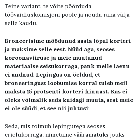
Teine variant: te võite pöörduda
töövaidluskomisjoni poole ja nõuda raha välja
selle kaudu.
Broneerisime möödunud aasta lõpul korteri
ja maksime selle eest. Nüüd aga, seoses
koroonaviiruse ja meie muutunud
materiaalse seisukorraga, pank meile laenu
ei andnud. Lepingus on öeldud, et
broneeringust loobumise korral tuleb meil
maksta 15 protsenti korteri hinnast. Kas ei
oleks võimalik seda kuidagi muuta, sest meie
ei ole süüdi, et see nii juhtus?
Seda, mis toimub lepingutega seoses
eriolukorraga, nimetame vääramatuks jõuks