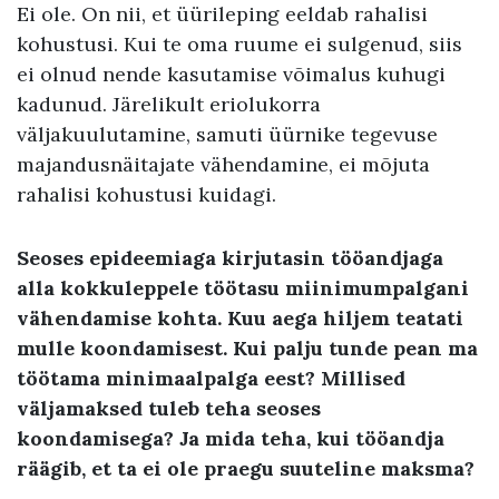
Ei ole. On nii, et üürileping eeldab rahalisi
kohustusi. Kui te oma ruume ei sulgenud, siis
ei olnud nende kasutamise võimalus kuhugi
kadunud. Järelikult eriolukorra
väljakuulutamine, samuti üürnike tegevuse
majandusnäitajate vähendamine, ei mõjuta
rahalisi kohustusi kuidagi.
Seoses epideemiaga kirjutasin tööandjaga
alla kokkuleppele töötasu miinimumpalgani
vähendamise kohta. Kuu aega hiljem teatati
mulle koondamisest. Kui palju tunde pean ma
töötama minimaalpalga eest? Millised
väljamaksed tuleb teha seoses
koondamisega? Ja mida teha, kui tööandja
räägib, et ta ei ole praegu suuteline maksma?