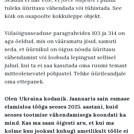
tuleks üüritasu vähendada või tühistada. See
kõik on osapoolte kokkuleppe objekt.
Võlaõigusseaduse paragrahvides 103 ja 314 on
aga öeldud, mis on vääramatu jõud, samuti
seda, et üürnikul on õigus nõuda üüritasu
vähendamist või loobuda lepingust sellisel
juhul, kui ta ei saa kasutada oma ruumi temast
mitteolenevatel põhjustel. Tehke üürileandjale
oma ettepanek.
Olen Ukraina kodanik. Jaanuaris sain esmase
elamisloa tööga seoses 2025. aastani, kuid
seoses tootmise vähendamisega koondati ka
mind. Kas ma saan õigesti aru, et kui ma
kolme kuu jooksul kuhugi ametlikult tööle ei