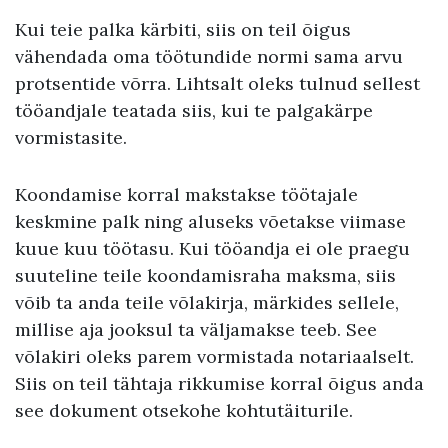
Kui teie palka kärbiti, siis on teil õigus
vähendada oma töötundide normi sama arvu
protsentide võrra. Lihtsalt oleks tulnud sellest
tööandjale teatada siis, kui te palgakärpe
vormistasite.
Koondamise korral makstakse töötajale
keskmine palk ning aluseks võetakse viimase
kuue kuu töötasu. Kui tööandja ei ole praegu
suuteline teile koondamisraha maksma, siis
võib ta anda teile võlakirja, märkides sellele,
millise aja jooksul ta väljamakse teeb. See
võlakiri oleks parem vormistada notariaalselt.
Siis on teil tähtaja rikkumise korral õigus anda
see dokument otsekohe kohtutäiturile.