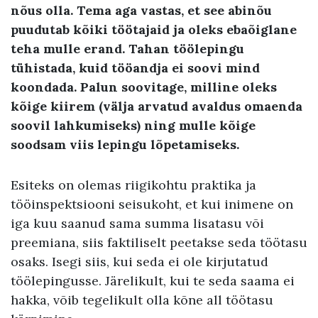
nõus olla. Tema aga vastas, et see abinõu
puudutab kõiki töötajaid ja oleks ebaõiglane
teha mulle erand. Tahan töölepingu
tühistada, kuid tööandja ei soovi mind
koondada. Palun soovitage, milline oleks
kõige kiirem (välja arvatud avaldus omaenda
soovil lahkumiseks) ning mulle kõige
soodsam viis lepingu lõpetamiseks.
Esiteks on olemas riigikohtu praktika ja
tööinspektsiooni seisukoht, et kui inimene on
iga kuu saanud sama summa lisatasu või
preemiana, siis faktiliselt peetakse seda töötasu
osaks. Isegi siis, kui seda ei ole kirjutatud
töölepingusse. Järelikult, kui te seda saama ei
hakka, võib tegelikult olla kõne all töötasu