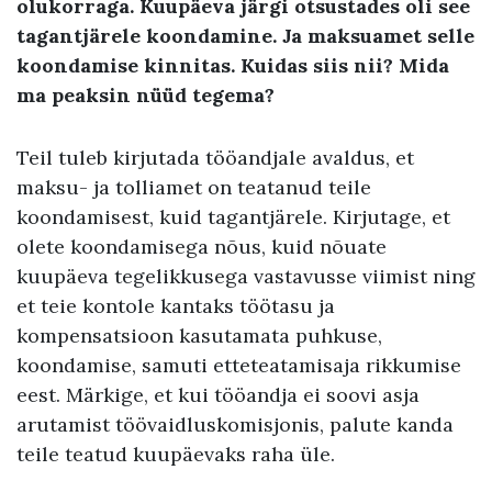
olukorraga. Kuupäeva järgi otsustades oli see
tagantjärele koondamine. Ja maksuamet selle
koondamise kinnitas. Kuidas siis nii? Mida
ma peaksin nüüd tegema?
Teil tuleb kirjutada tööandjale avaldus, et
maksu- ja tolliamet on teatanud teile
koondamisest, kuid tagantjärele. Kirjutage, et
olete koondamisega nõus, kuid nõuate
kuupäeva tegelikkusega vastavusse viimist ning
et teie kontole kantaks töötasu ja
kompensatsioon kasutamata puhkuse,
koondamise, samuti etteteatamisaja rikkumise
eest. Märkige, et kui tööandja ei soovi asja
arutamist töövaidluskomisjonis, palute kanda
teile teatud kuupäevaks raha üle.