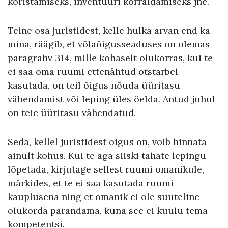
koristamiseks, inventuuri korraldamiseks jne.
Teine osa juristidest, kelle hulka arvan end ka
mina, räägib, et võlaõigusseaduses on olemas
paragrahv 314, mille kohaselt olukorras, kui te
ei saa oma ruumi ettenähtud otstarbel
kasutada, on teil õigus nõuda üüritasu
vähendamist või leping üles öelda. Antud juhul
on teie üüritasu vähendatud.
Seda, kellel juristidest õigus on, võib hinnata
ainult kohus. Kui te aga siiski tahate lepingu
lõpetada, kirjutage sellest ruumi omanikule,
märkides, et te ei saa kasutada ruumi
kauplusena ning et omanik ei ole suuteline
olukorda parandama, kuna see ei kuulu tema
kompetentsi.