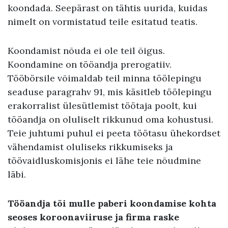
koondada. Seepärast on tähtis uurida, kuidas
nimelt on vormistatud teile esitatud teatis.
Koondamist nõuda ei ole teil õigus.
Koondamine on tööandja prerogatiiv.
Tööbörsile võimaldab teil minna töölepingu
seaduse paragrahv 91, mis käsitleb töölepingu
erakorralist ülesütlemist töötaja poolt, kui
tööandja on oluliselt rikkunud oma kohustusi.
Teie juhtumi puhul ei peeta töötasu ühekordset
vähendamist oluliseks rikkumiseks ja
töövaidluskomisjonis ei lähe teie nõudmine
läbi.
Tööandja tõi mulle paberi koondamise kohta
seoses koroonaviiruse ja firma raske