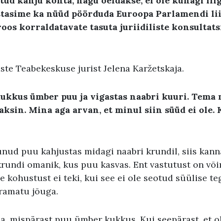
atud kahju kohta, nagu öeldakse, ei ole kunagi liig
stasime ka nüüd pöörduda Euroopa Parlamendi l
oos korraldatavate tasuta juriidiliste konsultat
ste Teabekeskuse jurist Jelena Karžetskaja.
ukkus ümber puu ja vigastas naabri kuuri. Tema 
ksin. Mina aga arvan, et minul siin süüd ei ole
ud puu kahjustas midagi naabri krundil, siis kanna
krundi omanik, kus puu kasvas. Ent vastutust on võim
 kohustust ei teki, kui see ei ole seotud süülise t
äramatu jõuga.
, mispärast puu ümber kukkus. Kui seepärast, et oli