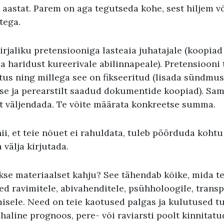
aastat. Parem on aga tegutseda kohe, sest hiljem v
tega.
irjaliku pretensiooniga lasteaia juhatajale (koopiad
a haridust kureerivale abilinnapeale). Pretensiooni 
htus ning millega see on fikseeritud (lisada sündmu
suse ja perearstilt saadud dokumentide koopiad). Sa
t väljendada. Te võite määrata konkreetse summa.
ii, et teie nõuet ei rahuldata, tuleb pöörduda kohtu 
välja kirjutada.
kse materiaalset kahju? See tähendab kõike, mida te
d ravimitele, abivahenditele, psühholoogile, transpo
sele. Need on teie kaotused palgas ja kulutused tu
ahaline prognoos, pere- või raviarsti poolt kinnitatu