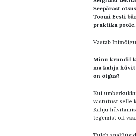
Selgitusi tekit
Seepärast otsu
Toomi Eesti bür
praktika poole.
Vastab Inimõigu
Minu krundil k
ma kahju hüvita
on õigus?
Kui ümberkukkun
vastutust selle 
Kahju hüvitamise
tegemist oli vä
Tuleb analüüsida