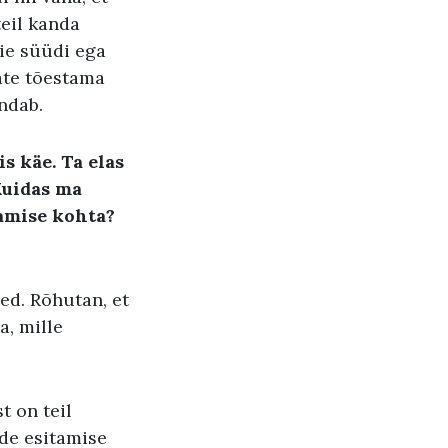
eil kanda
eie süüdi ega
ate tõestama
indab.
s käe. Ta elas
Kuidas ma
amise kohta?
aed. Rõhutan, et
a, mille
t on teil
de esitamise