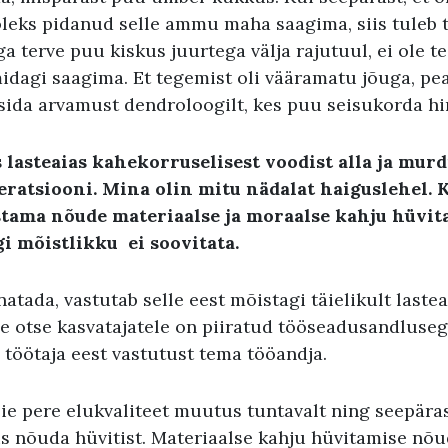
leks pidanud selle ammu maha saagima, siis tuleb t
ga terve puu kiskus juurtega välja rajutuul, ei ole t
idagi saagima. Et tegemist oli vääramatu jõuga, pe
küsida arvamust dendroloogilt, kes puu seisukorda h
lasteaias kahekorruselisest voodist alla ja murdi
eratsiooni. Mina olin mitu nädalat haiguslehel. 
tama nõude materiaalse ja moraalse kahju hüvit
i mõistlikku ei soovitata.
natada, vastutab selle eest mõistagi täielikult laste
e otse kasvatajatele on piiratud tööseadusandluseg
 töötaja eest vastutust tema tööandja.
ie pere elukvaliteet muutus tuntavalt ning seepäras
s nõuda hüvitist. Materiaalse kahju hüvitamise nõu