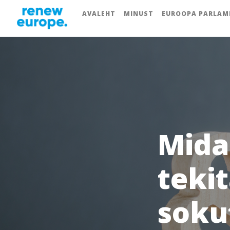
AVALEHT
MINUST
EUROOPA PARLAM
Mida 
tekit
soku