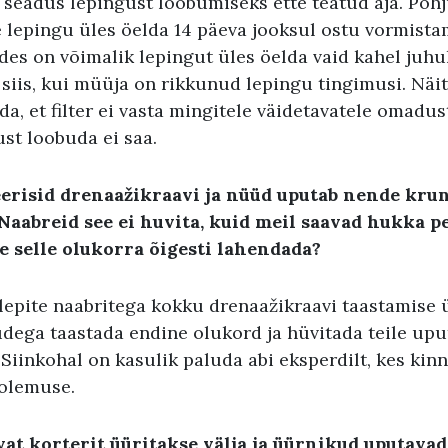
 seadus lepingust loobumiseks ette teatud aja. Põh
 lepingu üles öelda 14 päeva jooksul ostu vormistam
es on võimalik lepingut üles öelda vaid kahel juhul
siis, kui müüja on rikkunud lepingu tingimusi. Näit
a, et filter ei vasta mingitele väidetavatele omadus
ust loobuda ei saa.
eerisid drenaažikraavi ja nüüd uputab nende krun
Naabreid see ei huvita, kuid meil saavad hukka p
e selle olukorra õigesti lahendada?
s lepite naabritega kokku drenaažikraavi taastamise 
dega taastada endine olukord ja hüvitada teile up
 Siinkohal on kasulik paluda abi eksperdilt, kes kinn
 olemuse.
at korterit üüritakse välja ja üürnikud uputava