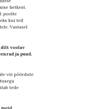
jusele
ise hetkest.
: poolte
eks kui teil
tele. Vastasel
dilt voolav
eenrad ja puud.
üle või pöördute
utusega
itab teile
d meid