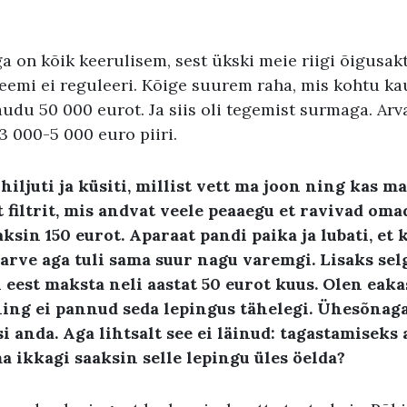
 on kõik keerulisem, sest ükski meie riigi õigusakt
eemi ei reguleeri. Kõige suurem raha, mis kohtu ka
kaudu 50 000 eurot. Ja siis oli tegemist surmaga. Arv
3 000-5 000 euro piiri.
hiljuti ja küsiti, millist vett ma joon ning kas m
t filtrit, mis andvat veele peaaegu et ravivad om
ksin 150 eurot. Aparaat pandi paika ja lubati, et
rve aga tuli sama suur nagu varemgi. Lisaks selg
tri eest maksta neli aastat 50 eurot kuus. Olen eak
ning ei pannud seda lepingus tähelegi. Ühesõnaga
asi anda. Aga lihtsalt see ei läinud: tagastamiseks 
a ikkagi saaksin selle lepingu üles öelda?