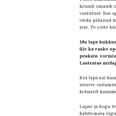
krundi omanik o
vastutust. Kui a
oleks pidanud m
teie. Te võite 
Mu laps kukkus 
üle ka raske op
peaksin vormis
Lasteaias midag
Kui laps sai kan
nõuete esitamin
kohaselt kannab
Lapse ja kogu te
kahtlemata õigu