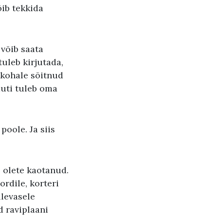
õib tekkida
 võib saata
tuleb kirjutada,
skohale sõitnud
muti tuleb oma
poole. Ja siis
 olete kaotanud.
rdile, korteri
levasele
d raviplaani