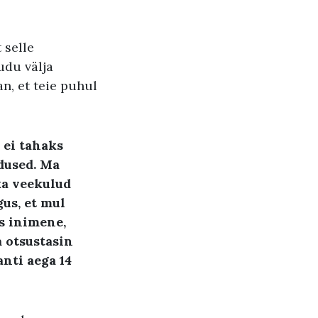
 selle
udu välja
an, et teie puhul
a ei tahaks
adused. Ma
 ka veekulud
us, et mul
as inimene,
 otsustasin
anti aega 14