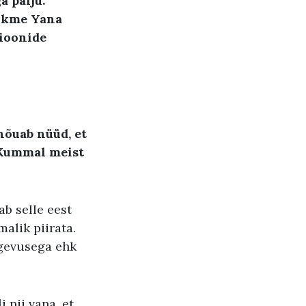
a palju.
iikme Yana
sioonide
nõuab nüüd, et
. Kummal meist
b selle eest
alik piirata.
egevusega ehk
 nii vana, et