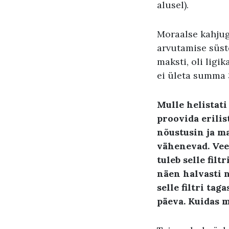
alusel).
Moraalse kahjuga
arvutamise süst
maksti, oli ligi
ei ületa summa 
Mulle helistati 
proovida erilis
nõustusin ja ma
vähenevad. Veea
tuleb selle fil
näen halvasti 
selle filtri tag
päeva. Kuidas m