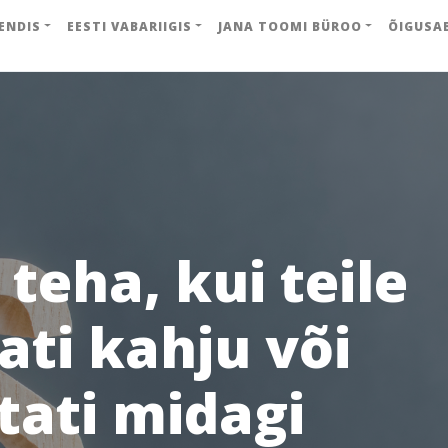
ENDIS
EESTI VABARIIGIS
JANA TOOMI BÜROO
ÕIGUSA
teha, kui teile
ati kahju või
tati midagi