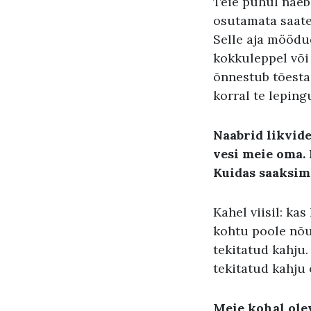
Teie puhul näeb
osutamata saate
Selle aja möödud
kokkuleppel või 
õnnestub tõestad
korral te leping
Naabrid likvid
vesi meie oma. 
Kuidas saaksim
Kahel viisil: ka
kohtu poole nõu
tekitatud kahju.
tekitatud kahju
Meie kohal olev