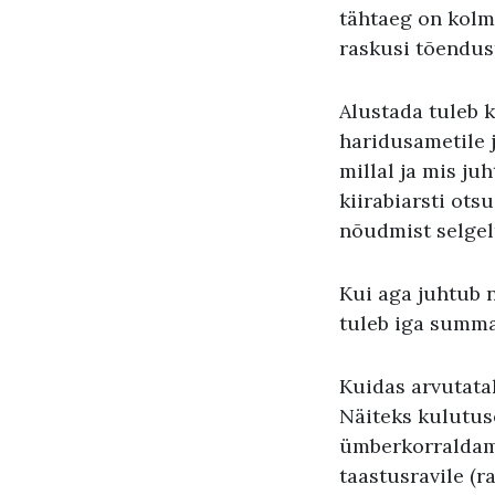
tähtaeg on kolm 
raskusi tõendus
Alustada tuleb k
haridusametile j
millal ja mis ju
kiirabiarsti ot
nõudmist selgel
Kui aga juhtub n
tuleb iga summa 
Kuidas arvutata
Näiteks kulutuse
ümberkorraldami
taastusravile (r