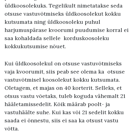
üldkoosolekuks. Tegelikult nimetatakse seda
otsuse vastuvõtmiseks üldkoosolekut kokku
kutsumata ning üldkoosoleku puhul
harjumuspärase kvoorumi puudumise korral ei
saa kohaldada sellele korduskoosoleku
kokkukutsumise nõuet.
Kui üldkoosolekul on otsuse vastuvõtmiseks
vaja kvoorumit, siis peab see olema ka otsuse
vastuvõtmisel koosolekut kokku kutsumata.
Oletagem, et majas on 40 korterit. Selleks, et
otsus vastu võetaks, tuleb koguda vähemalt 21
hääletamissedelit. Kõik määrab poolt- ja
vastuhäälte suhe. Kui kas või 21 sedelit kokku
saada ei õnnestu, siis ei saa ka otsust vastu
võtta.