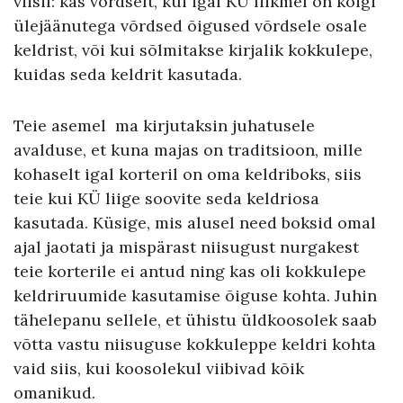
viisil: kas võrdselt, kui igal KÜ liikmel on kõigi
ülejäänutega võrdsed õigused võrdsele osale
keldrist, või kui sõlmitakse kirjalik kokkulepe,
kuidas seda keldrit kasutada.
Teie asemel ma kirjutaksin juhatusele
avalduse, et kuna majas on traditsioon, mille
kohaselt igal korteril on oma keldriboks, siis
teie kui KÜ liige soovite seda keldriosa
kasutada. Küsige, mis alusel need boksid omal
ajal jaotati ja mispärast niisugust nurgakest
teie korterile ei antud ning kas oli kokkulepe
keldriruumide kasutamise õiguse kohta. Juhin
tähelepanu sellele, et ühistu üldkoosolek saab
võtta vastu niisuguse kokkuleppe keldri kohta
vaid siis, kui koosolekul viibivad kõik
omanikud.