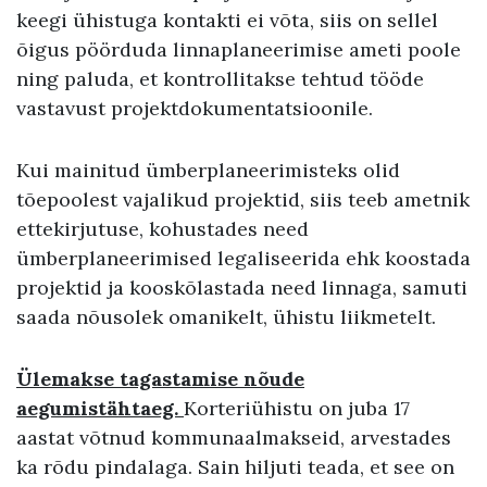
keegi ühistuga kontakti ei võta, siis on sellel
õigus pöörduda linnaplaneerimise ameti poole
ning paluda, et kontrollitakse tehtud tööde
vastavust projektdokumentatsioonile.
Kui mainitud ümberplaneerimisteks olid
tõepoolest vajalikud projektid, siis teeb ametnik
ettekirjutuse, kohustades need
ümberplaneerimised legaliseerida ehk koostada
projektid ja kooskõlastada need linnaga, samuti
saada nõusolek omanikelt, ühistu liikmetelt.
Ülemakse tagastamise nõude
aegumistähtaeg.
Korteriühistu on juba 17
aastat võtnud kommunaalmakseid, arvestades
ka rõdu pindalaga. Sain hiljuti teada, et see on