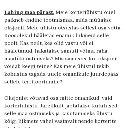
Lahing maa pärast.
Meie korteriühistu õuel
paikneb endine tootmismaa, mida müüakse
oksjonil. Meie ühistu otsustas sellest osa võtta.
Koosolekul hääletas enamik liikmeid selle
poolt. Kas neilt, kes olid vastu või ei
hääletanud, hakatakse samuti võtma raha
maatüki ostmiseks? Mis saab siis, kui oksjoni
võidab keegi teine? Kas meie ühistul tekib
kohustus tagada uuele omanikule juurdepääs
sellele territooriumile?
Oksjonist võtavad osa mitte omanikud, vaid
korteriühistu. Järelikult jaotatakse kulutused
selle maa ostmiseks ja kasutamiseks ühistu
kõigi liikmete vahel vastavalt nende korterite