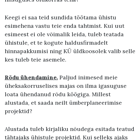
Keegi ei saa teid sundida töötama ühistu
esimehena vastu teie enda tahtmist. Kui uut
esimeest ei ole võimalik leida, tuleb teatada
ühistule, et te kogute haldusfirmadelt
hinnapakkumisi ning KÜ üldkoosolek valib selle
kes tuleb teie asemele.
Rõdu ühendamine.
Paljud inimesed meie
üheksakorruselises majas on ilma igasuguse
loata ühendanud rõdu köögiga. Millest
alustada, et saada neilt ümberplaneerimise
projektid?
Alustada tuleb kirjaliku nõudega esitada teatud
tähtajaks ühistule projektid. Kui selleks ajaks