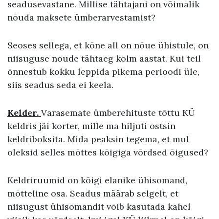
seadusevastane. Millise tähtajani on võimalik
nõuda maksete ümberarvestamist?
Seoses sellega, et kõne all on nõue ühistule, on
niisuguse nõude tähtaeg kolm aastat. Kui teil
õnnestub kokku leppida pikema perioodi üle,
siis seadus seda ei keela.
Kelder.
Varasemate ümberehituste tõttu KÜ
keldris jäi korter, mille ma hiljuti ostsin
keldriboksita. Mida peaksin tegema, et mul
oleksid selles mõttes kõigiga võrdsed õigused?
Keldriruumid on kõigi elanike ühisomand,
mõtteline osa. Seadus määrab selgelt, et
niisugust ühisomandit võib kasutada kahel