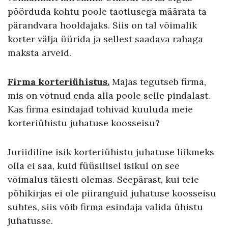
pöörduda kohtu poole taotlusega määrata ta
pärandvara hooldajaks. Siis on tal võimalik
korter välja üürida ja sellest saadava rahaga
maksta arveid.
Firma korteriühistus.
Majas tegutseb firma,
mis on võtnud enda alla poole selle pindalast.
Kas firma esindajad tohivad kuuluda meie
korteriühistu juhatuse koosseisu?
Juriidiline isik korteriühistu juhatuse liikmeks
olla ei saa, kuid füüsilisel isikul on see
võimalus täiesti olemas. Seepärast, kui teie
põhikirjas ei ole piiranguid juhatuse koosseisu
suhtes, siis võib firma esindaja valida ühistu
juhatusse.