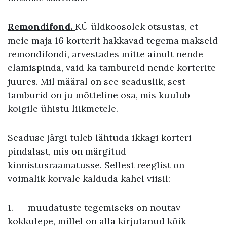
Remondifond.
KÜ üldkoosolek otsustas, et
meie maja 16 korterit hakkavad tegema makseid
remondifondi, arvestades mitte ainult nende
elamispinda, vaid ka tambureid nende korterite
juures. Mil määral on see seaduslik, sest
tamburid on ju mõtteline osa, mis kuulub
kõigile ühistu liikmetele.
Seaduse järgi tuleb lähtuda ikkagi korteri
pindalast, mis on märgitud
kinnistusraamatusse. Sellest reeglist on
võimalik kõrvale kalduda kahel viisil:
1.
muudatuste tegemiseks on nõutav
kokkulepe, millel on alla kirjutanud kõik