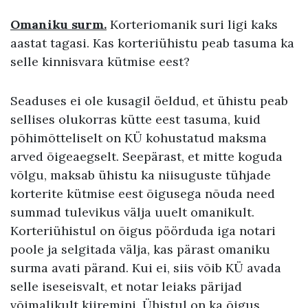
Omaniku surm.
Korteriomanik suri ligi kaks
aastat tagasi. Kas korteriühistu peab tasuma ka
selle kinnisvara kütmise eest?
Seaduses ei ole kusagil öeldud, et ühistu peab
sellises olukorras kütte eest tasuma, kuid
põhimõtteliselt on KÜ kohustatud maksma
arved õigeaegselt. Seepärast, et mitte koguda
võlgu, maksab ühistu ka niisuguste tühjade
korterite kütmise eest õigusega nõuda need
summad tulevikus välja uuelt omanikult.
Korteriühistul on õigus pöörduda iga notari
poole ja selgitada välja, kas pärast omaniku
surma avati pärand. Kui ei, siis võib KÜ avada
selle iseseisvalt, et notar leiaks pärijad
võimalikult kiiremini. Ühistul on ka õigus