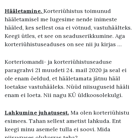
Hääletamine.
Korteriühistus toimunud
hääletamisel me lugesime nende inimeste
hääled, kes sellest osa ei võtnud, vastuhäälteks.
Keegi ütles, et see on seaduserikkumine. Aga
korteriühistuseaduses on see nii ju kirjas …
Korteriomandi- ja korteriühistuseaduse
paragrahvi 21 muudeti 24. mail 2020 ja seal ei
ole enam öeldud, et hääletamata jätnu hääl
loetakse vastuhääleks. Nüüd niisuguseid hääli
enam ei loeta. Nii nagu KÜ üldkoosolekulgi.
Lahkumine juhatusest.
Ma olen korteriühistu
esimees. Tahan sellest ametist lahkuda. Ent
keegi minu asemele tulla ei soovi. Mida
niisuguses olukorras teha?