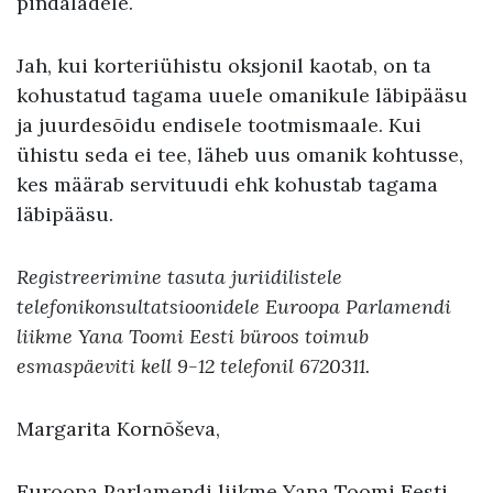
pindaladele.
Jah, kui korteriühistu oksjonil kaotab, on ta
kohustatud tagama uuele omanikule läbipääsu
ja juurdesõidu endisele tootmismaale. Kui
ühistu seda ei tee, läheb uus omanik kohtusse,
kes määrab servituudi ehk kohustab tagama
läbipääsu.
Registreerimine tasuta juriidilistele
telefonikonsultatsioonidele Euroopa Parlamendi
liikme Yana Toomi Eesti büroos toimub
esmaspäeviti kell 9-12 telefonil 6720311.
Margarita Kornõševa,
Euroopa Parlamendi liikme Yana Toomi Eesti