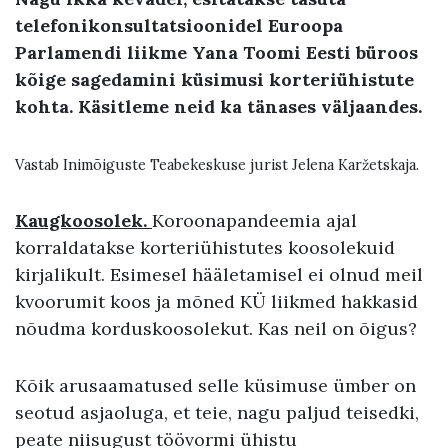
telefonikonsultatsioonidel Euroopa
Parlamendi liikme Yana Toomi Eesti büroos
kõige sagedamini küsimusi korteriühistute
kohta. Käsitleme neid ka tänases väljaandes.
Vastab Inimõiguste Teabekeskuse jurist Jelena Karžetskaja.
Kaugkoosolek.
Koroonapandeemia ajal
korraldatakse korteriühistutes koosolekuid
kirjalikult. Esimesel hääletamisel ei olnud meil
kvoorumit koos ja mõned KÜ liikmed hakkasid
nõudma korduskoosolekut. Kas neil on õigus?
Kõik arusaamatused selle küsimuse ümber on
seotud asjaoluga, et teie, nagu paljud teisedki,
peate niisugust töövormi ühistu