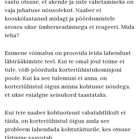
vastu otsuse, et akende ja uste vahetamiseks on
vaja juhatuse nõusolekut. Naaber ei
kooskõlastanud midagi ja pöördumistele
seoses ukse ümberseadmisega ei reageeri. Mida
teha?
Esimene võimalus on proovida leida lahendust
läbirääkimiste teel. Kui te omal jõul toime ei
tule, võib pöörduda korteriühistukomisjoni
poole. Kui ka see tulemusi ei anna, on
korteriühistul õigus minna kohtusse nõudega,
et ukse esialgne seisukord taastataks.
Kui teie naaber kohtuotsust vabatahtlikult ei
täida, on korteriühistul õigus anda see
probleem lahendada kohtutäiturile, kes otsuse
täitmise saavutab.