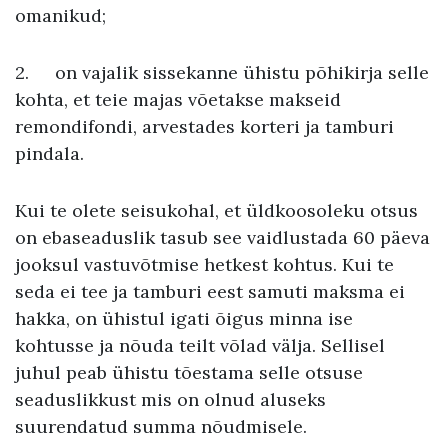
omanikud;
2.
on vajalik sissekanne ühistu põhikirja selle
kohta, et teie majas võetakse makseid
remondifondi, arvestades korteri ja tamburi
pindala.
Kui te olete seisukohal, et üldkoosoleku otsus
on ebaseaduslik tasub see vaidlustada 60 päeva
jooksul vastuvõtmise hetkest kohtus. Kui te
seda ei tee ja tamburi eest samuti maksma ei
hakka, on ühistul igati õigus minna ise
kohtusse ja nõuda teilt võlad välja. Sellisel
juhul peab ühistu tõestama selle otsuse
seaduslikkust mis on olnud aluseks
suurendatud summa nõudmisele.