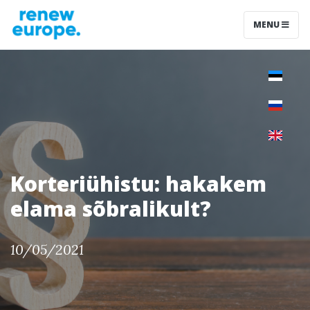
MENU
Korteriühistu: hakakem
elama sõbralikult?
10/05/2021