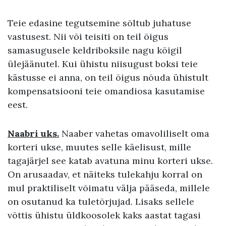
Teie edasine tegutsemine sõltub juhatuse
vastusest. Nii või teisiti on teil õigus
samasugusele keldriboksile nagu kõigil
ülejäänutel. Kui ühistu niisugust boksi teie
kästusse ei anna, on teil õigus nõuda ühistult
kompensatsiooni teie omandiosa kasutamise
eest.
Naabri uks.
Naaber vahetas omavoliliselt oma
korteri ukse, muutes selle käelisust, mille
tagajärjel see katab avatuna minu korteri ukse.
On arusaadav, et näiteks tulekahju korral on
mul praktiliselt võimatu välja pääseda, millele
on osutanud ka tuletõrjujad. Lisaks sellele
võttis ühistu üldkoosolek kaks aastat tagasi