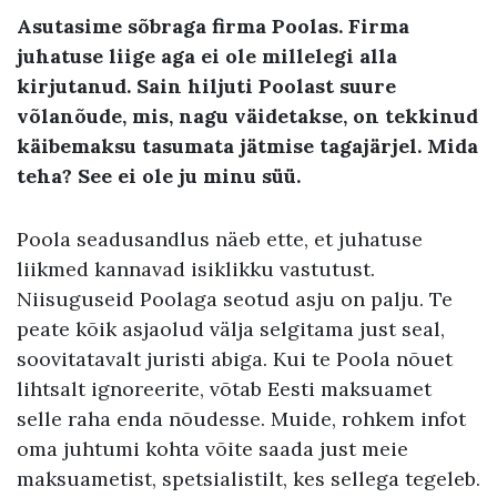
Asutasime sõbraga firma Poolas. Firma
juhatuse liige aga ei ole millelegi alla
kirjutanud. Sain hiljuti Poolast suure
võlanõude, mis, nagu väidetakse, on tekkinud
käibemaksu tasumata jätmise tagajärjel. Mida
teha? See ei ole ju minu süü.
Poola seadusandlus näeb ette, et juhatuse
liikmed kannavad isiklikku vastutust.
Niisuguseid Poolaga seotud asju on palju. Te
peate kõik asjaolud välja selgitama just seal,
soovitatavalt juristi abiga. Kui te Poola nõuet
lihtsalt ignoreerite, võtab Eesti maksuamet
selle raha enda nõudesse. Muide, rohkem infot
oma juhtumi kohta võite saada just meie
maksuametist, spetsialistilt, kes sellega tegeleb.