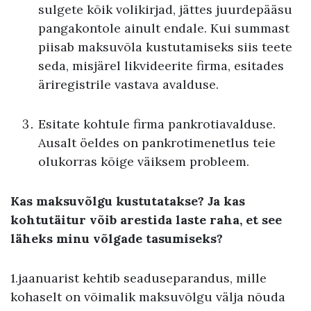
sulgete kõik volikirjad, jättes juurdepääsu
pangakontole ainult endale. Kui summast
piisab maksuvõla kustutamiseks siis teete
seda, misjärel likvideerite firma, esitades
äriregistrile vastava avalduse.
Esitate kohtule firma pankrotiavalduse.
Ausalt öeldes on pankrotimenetlus teie
olukorras kõige väiksem probleem.
Kas maksuvõlgu kustutatakse? Ja kas
kohtutäitur võib arestida laste raha, et see
läheks minu võlgade tasumiseks?
1.jaanuarist kehtib seaduseparandus, mille
kohaselt on võimalik maksuvõlgu välja nõuda