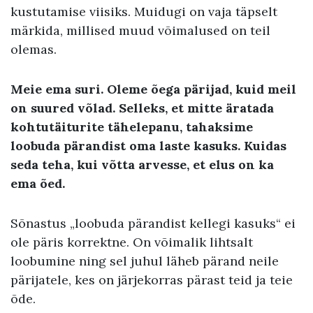
kustutamise viisiks. Muidugi on vaja täpselt
märkida, millised muud võimalused on teil
olemas.
Meie ema suri. Oleme õega pärijad, kuid meil
on suured võlad. Selleks, et mitte äratada
kohtutäiturite tähelepanu, tahaksime
loobuda pärandist oma laste kasuks. Kuidas
seda teha, kui võtta arvesse, et elus on ka
ema õed.
Sõnastus „loobuda pärandist kellegi kasuks“ ei
ole päris korrektne. On võimalik lihtsalt
loobumine ning sel juhul läheb pärand neile
pärijatele, kes on järjekorras pärast teid ja teie
õde.