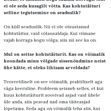
ei ole seda kusagilt võtta. Kas kohtutäituri
selline tegutsemine on seaduslik?
On küll seaduslik. Nii ei ole otsustanud
kohtutäitur, vaid võlausaldaja. Kui viimane
vajab korraga kogu võlga, siis nii see ka on.
Mul on seitse kohtutäiturit. Kas on võimalik
koondada minu võlgade sissenõudmine neist
ühe kätte, et oleks lihtsam arveldada?
Teoreetiliselt on see võimalik, praktiliselt aga
väga keeruline. Probleem seisneb selles, et kui
kuus kohtutäiturit soovivad asjad vaid ühele
üle anda, siis peavad nad oma täiteasjad
lõpetama. Seda aga on võimalik teha siis, kui