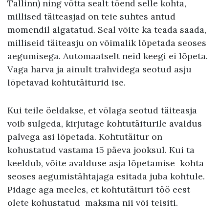
Tallinn) ning võtta sealt tõend selle kohta,
millised täiteasjad on teie suhtes antud
momendil algatatud. Seal võite ka teada saada,
milliseid täiteasju on võimalik lõpetada seoses
aegumisega. Automaatselt neid keegi ei lõpeta.
Vaga harva ja ainult trahvidega seotud asju
lõpetavad kohtutäiturid ise.
Kui teile öeldakse, et võlaga seotud täiteasja
võib sulgeda, kirjutage kohtutäiturile avaldus
palvega asi lõpetada. Kohtutäitur on
kohustatud vastama 15 päeva jooksul. Kui ta
keeldub, võite avalduse asja lõpetamise kohta
seoses aegumistähtajaga esitada juba kohtule.
Pidage aga meeles, et kohtutäituri töö eest
olete kohustatud maksma nii või teisiti.