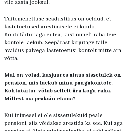
viie aasta jooksul.
Täitemenetluse seadustikus on öeldud, et
lastetoetused arestimisele ei kuulu.
Kohtutäitur aga ei tea, kust nimelt raha teie
kontole laekub. Seepärast kirjutage talle
avaldus palvega lastetoetusi kontolt mitte ära
võtta.
Mul on võlad, kusjuures ainus sissetulek on
pension, mis laekub minu pangakontole.
Kohtutäitur võtab sellelt ära kogu raha.
Millest ma peaksin elama?
Kui inimesel ei ole sissetulekuid peale
pensioni, siis võidakse arestida ka see. Kui aga
pension ei ületa minimaalpalka, ei tohi sellest