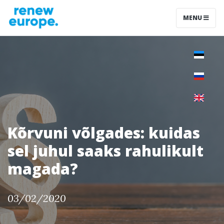
MENU
Kõrvuni võlgades: kuidas
sel juhul saaks rahulikult
magada?
03/02/2020