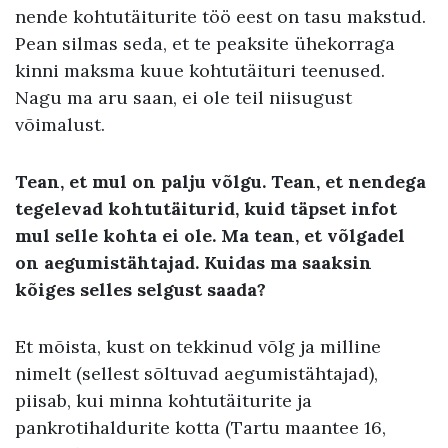
nende kohtutäiturite töö eest on tasu makstud.
Pean silmas seda, et te peaksite ühekorraga
kinni maksma kuue kohtutäituri teenused.
Nagu ma aru saan, ei ole teil niisugust
võimalust.
Tean, et mul on palju võlgu. Tean, et nendega
tegelevad kohtutäiturid, kuid täpset infot
mul selle kohta ei ole. Ma tean, et võlgadel
on aegumistähtajad. Kuidas ma saaksin
kõiges selles selgust saada?
Et mõista, kust on tekkinud võlg ja milline
nimelt (sellest sõltuvad aegumistähtajad),
piisab, kui minna kohtutäiturite ja
pankrotihaldurite kotta (Tartu maantee 16,