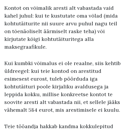
Kontot on võimalik aresti alt vabastada vaid
kahel juhul: kui te kustutate oma võlad (mida
kohtutäiturite nii suure arvu puhul nagu teil
on tõenäoliselt äärmiselt raske teha) või
kirjutate kõigi kohtutäituritega alla
maksegraafikule.
Kui kumbki võimalus ei ole reaalne, siis kehtib
üldreegel: kui teie kontod on arestitud
esimesest eurost, tuleb pöörduda iga
kohtutäituri poole kirjaliku avaldusega ja
leppida kokku, millise konkreetse kontot te
soovite aresti alt vabastada nii, et sellele jääks
vähemalt 584 eurot, mis arestimisele ei kuulu.
Teie tööandja hakkab kandma kokkulepitud