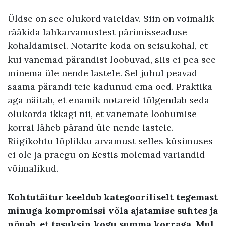
Üldse on see olukord vaieldav. Siin on võimalik
rääkida lahkarvamustest pärimisseaduse
kohaldamisel. Notarite koda on seisukohal, et
kui vanemad pärandist loobuvad, siis ei pea see
minema üle nende lastele. Sel juhul peavad
saama pärandi teie kadunud ema õed. Praktika
aga näitab, et enamik notareid tõlgendab seda
olukorda ikkagi nii, et vanemate loobumise
korral läheb pärand üle nende lastele.
Riigikohtu lõplikku arvamust selles küsimuses
ei ole ja praegu on Eestis mõlemad variandid
võimalikud.
Kohtutäitur keeldub kategooriliselt tegemast
minuga kompromissi võla ajatamise suhtes ja
nõuab, et tasuksin kogu summa korraga. Mul