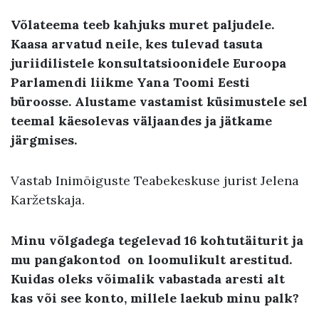
Võlateema teeb kahjuks muret paljudele.
Kaasa arvatud neile, kes tulevad tasuta
juriidilistele konsultatsioonidele Euroopa
Parlamendi liikme Yana Toomi Eesti
büroosse. Alustame vastamist küsimustele sel
teemal käesolevas väljaandes ja jätkame
järgmises.
Vastab Inimõiguste Teabekeskuse jurist Jelena
Karžetskaja.
Minu võlgadega tegelevad 16 kohtutäiturit ja
mu pangakontod on loomulikult arestitud.
Kuidas oleks võimalik vabastada aresti alt
kas või see konto, millele laekub minu palk?