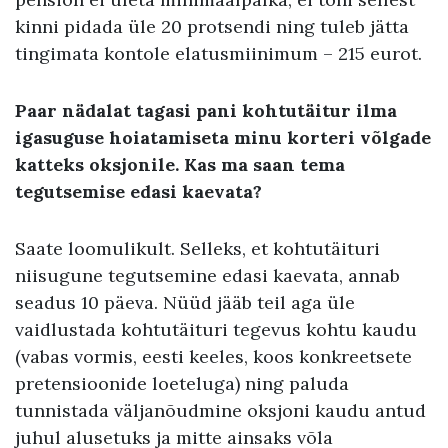
kinni pidada üle 20 protsendi ning tuleb jätta
tingimata kontole elatusmiinimum – 215 eurot.
Paar nädalat tagasi pani kohtutäitur ilma
igasuguse hoiatamiseta minu korteri võlgade
katteks oksjonile. Kas ma saan tema
tegutsemise edasi kaevata?
Saate loomulikult. Selleks, et kohtutäituri
niisugune tegutsemine edasi kaevata, annab
seadus 10 päeva. Nüüd jääb teil aga üle
vaidlustada kohtutäituri tegevus kohtu kaudu
(vabas vormis, eesti keeles, koos konkreetsete
pretensioonide loeteluga) ning paluda
tunnistada väljanõudmine oksjoni kaudu antud
juhul alusetuks ja mitte ainsaks võla