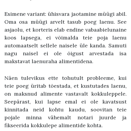
Esimene variant: ühisvara jaotamine müügi abil.
Oma osa müügi arvelt tasub poeg laenu. See
asjaolu, et korteris elab endine vabaabielunaine
koos lapsega, ei võimalda teie poja laenu
automaatselt sellele naisele üle kanda. Samuti
nagu naisel ei ole õigust arvestada isa
makstavat laenuraha alimentidena.
Näen tulevikus ette tohutult probleeme, kui
teie poeg üritab tõestada, et kustutades laenu,
on maksnud alimente vastavalt kokkuleppele.
Seepärast, kui lapse emal ei ole kavatsust
kinnitada neid kohtu kaudu, soovitan teie
pojale minna vähemalt notari juurde ja
fikseerida kokkulepe alimentide kohta.