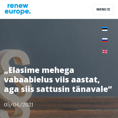
MENU
„Elasime mehega
vabaabielus viis aastat,
aga siis sattusin tänavale“
05/04/2021