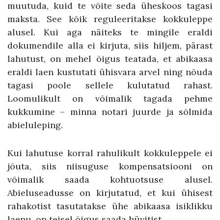
muutuda, kuid te võite seda üheskoos tagasi
maksta. See kõik reguleeritakse kokkuleppe
alusel. Kui aga näiteks te mingile eraldi
dokumendile alla ei kirjuta, siis hiljem, pärast
lahutust, on mehel õigus teatada, et abikaasa
eraldi laen kustutati ühisvara arvel ning nõuda
tagasi poole sellele kulutatud rahast.
Loomulikult on võimalik tagada pehme
kukkumine – minna notari juurde ja sõlmida
abieluleping.
Kui lahutuse korral rahulikult kokkuleppele ei
jõuta, siis niisuguse kompensatsiooni on
võimalik saada kohtuotsuse alusel.
Abieluseadusse on kirjutatud, et kui ühisest
rahakotist tasutatakse ühe abikaasa isiklikku
laenu, on teisel õigus saada hüvitist.