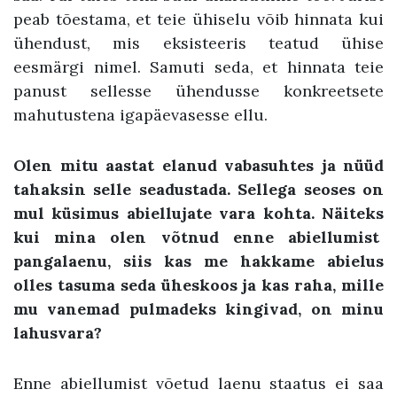
peab tõestama, et teie ühiselu võib hinnata kui
ühendust, mis eksisteeris teatud ühise
eesmärgi nimel. Samuti seda, et hinnata teie
panust sellesse ühendusse konkreetsete
mahutustena igapäevasesse ellu.
Olen mitu aastat elanud vabasuhtes ja nüüd
tahaksin selle seadustada. Sellega seoses on
mul küsimus abiellujate vara kohta. Näiteks
kui mina olen võtnud enne abiellumist
pangalaenu, siis kas me hakkame abielus
olles tasuma seda üheskoos ja kas raha, mille
mu vanemad pulmadeks kingivad, on minu
lahusvara?
Enne abiellumist võetud laenu staatus ei saa