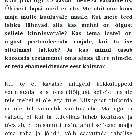
Elan juba ligi 20 aastat mehega vabaabielus.
Ühiseid lapsi meil ei ole. Me ehitame koos
maja mulle kuuluvale maale. Kui meie teed
lahku lähevad, siis kas mehel on õigust
sellele kinnisvarale? Kas tema lastel on
õigust pretendeerida majale, kui ta ise
siitilmast lahkub? Ja kas minul tasub
koostada testamenti oma ainsa tütre nimele,
et teda ebameeldivuste eest kaitsta?
Kui te ei kavatse mingeid kokkuleppeid
vormistada, siis omandiõigust sellele majale
teie mehel ei ole ega tule. Niisugust olukorda
ei ole tal võimalik vaidlustada. Ma aga ei
välista, et kui ta tulevikus läheb kohtusse ja
tõestab, et on samuti mahutanud sellesse majja
oma raha ja jõudu, võib saavutada rahalise