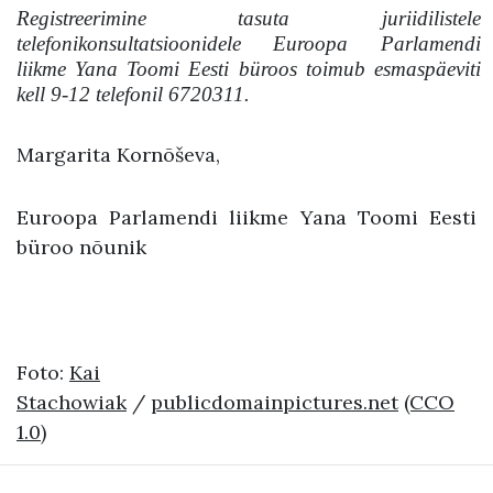
Registreerimine tasuta juriidilistele
telefonikonsultatsioonidele Euroopa Parlamendi
liikme Yana Toomi Eesti büroos toimub esmaspäeviti
kell 9-12 telefonil
6720311.
Margarita Kornõševa,
Euroopa Parlamendi liikme Yana Toomi Eesti
büroo nõunik
Foto:
Kai
Stachowiak
/
publicdomainpictures.net
(CCO
1.0)