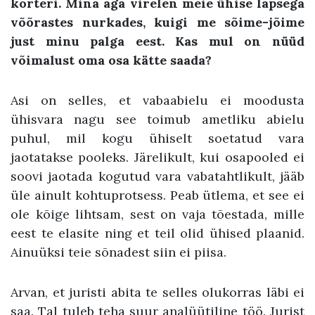
korteri. Mina aga virelen meie ühise lapsega
võõrastes nurkades, kuigi me sõime-jõime
just minu palga eest. Kas mul on nüüd
võimalust oma osa kätte saada?
Asi on selles, et vabaabielu ei moodusta
ühisvara nagu see toimub ametliku abielu
puhul, mil kogu ühiselt soetatud vara
jaotatakse pooleks. Järelikult, kui osapooled ei
soovi jaotada kogutud vara vabatahtlikult, jääb
üle ainult kohtuprotsess. Peab ütlema, et see ei
ole kõige lihtsam, sest on vaja tõestada, mille
eest te elasite ning et teil olid ühised plaanid.
Ainuüksi teie sõnadest siin ei piisa.
Arvan, et juristi abita te selles olukorras läbi ei
saa. Tal tuleb teha suur analüütiline töö. Jurist