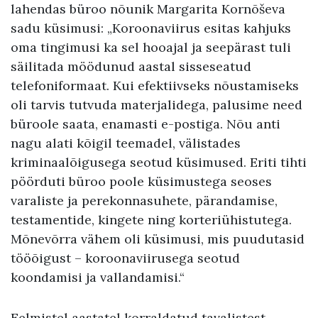
lahendas büroo nõunik Margarita Kornõševa
sadu küsimusi: „Koroonaviirus esitas kahjuks
oma tingimusi ka sel hooajal ja seepärast tuli
säilitada möödunud aastal sisseseatud
telefoniformaat. Kui efektiivseks nõustamiseks
oli tarvis tutvuda materjalidega, palusime need
büroole saata, enamasti e-postiga. Nõu anti
nagu alati kõigil teemadel, välistades
kriminaalõigusega seotud küsimused. Eriti tihti
pöörduti büroo poole küsimustega seoses
varaliste ja perekonnasuhete, pärandamise,
testamentide, kingete ning korteriühistutega.
Mõnevõrra vähem oli küsimusi, mis puudutasid
tööõigust – koroonaviirusega seotud
koondamisi ja vallandamisi.“
Eelmistel aastatel korraldatud tavalistest