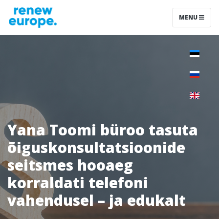
MENU
Yana Toomi büroo tasuta
õiguskonsultatsioonide
seitsmes hooaeg
korraldati telefoni
vahendusel – ja edukalt