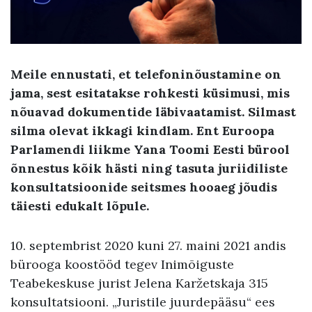
Meile ennustati, et telefoninõustamine on
jama, sest esitatakse rohkesti küsimusi, mis
nõuavad dokumentide läbivaatamist. Silmast
silma olevat ikkagi kindlam. Ent Euroopa
Parlamendi liikme Yana Toomi Eesti bürool
õnnestus kõik hästi ning tasuta juriidiliste
konsultatsioonide seitsmes hooaeg jõudis
täiesti edukalt lõpule.
10. septembrist 2020 kuni 27. maini 2021 andis
bürooga koostööd tegev Inimõiguste
Teabekeskuse jurist Jelena Karžetskaja 315
konsultatsiooni. „Juristile juurdepääsu“ ees