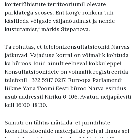
korteriühistute territooriumil olevate
parklatega seoses. Ent kõige rohkem tuli
käsitleda võlgade väljanõudmist ja nende
kustutamist,“ märkis Stepanova.
Ta rõhutas, et telefonikonsultatsioonid Narvas
jätkuvad. Vajaduse korral on võimalik kohtuda
ka büroos, kuid ainult eelneval kokkuleppel.
Konsultatsioonidele on võimalik registreerida
telefonil +372 5917 0217. Euroopa Parlamendi
liikme Yana Toomi Eesti büroo Narva esindus
asub aadressil Kiriku 6-106. Avatud neljapäeviti
kell 16:00-18:30.
Samuti on tähtis märkida, et juriidiliste
konsultatsioonide materjalide põhjal ilmus sel