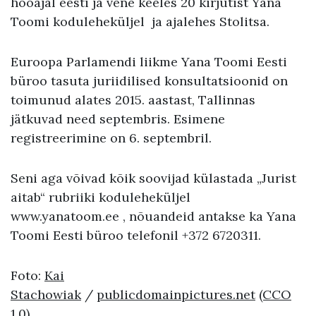
hooajal eesti ja vene keeles 20 kirjutist Yana
Toomi koduleheküljel ja ajalehes Stolitsa.
Euroopa Parlamendi liikme Yana Toomi Eesti
büroo tasuta juriidilised konsultatsioonid on
toimunud alates 2015. aastast, Tallinnas
jätkuvad need septembris. Esimene
registreerimine on 6. septembril.
Seni aga võivad kõik soovijad külastada „Jurist
aitab“ rubriiki koduleheküljel
www.yanatoom.ee , nõuandeid antakse ka Yana
Toomi Eesti büroo telefonil +372 6720311.
Foto:
Kai
Stachowiak
/
publicdomainpictures.net
(CCO
1.0)