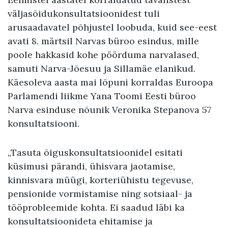
väljasõidukonsultatsioonidest tuli
arusaadavatel põhjustel loobuda, kuid see-eest
avati 8. märtsil Narvas büroo esindus, mille
poole hakkasid kohe pöörduma narvalased,
samuti Narva-Jõesuu ja Sillamäe elanikud.
Käesoleva aasta mai lõpuni korraldas Euroopa
Parlamendi liikme Yana Toomi Eesti büroo
Narva esinduse nõunik Veronika Stepanova 57
konsultatsiooni.
„Tasuta õiguskonsultatsioonidel esitati
küsimusi pärandi, ühisvara jaotamise,
kinnisvara müügi, korteriühistu tegevuse,
pensionide vormistamise ning sotsiaal- ja
tööprobleemide kohta. Ei saadud läbi ka
konsultatsioonideta ehitamise ja