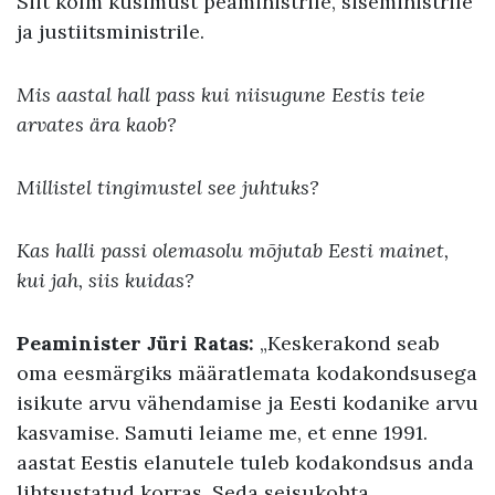
Siit kolm küsimust peaministrile, siseministrile
ja justiitsministrile.
Mis aastal hall pass kui niisugune Eestis teie
arvates ära kaob?
Millistel tingimustel see juhtuks?
Kas halli passi olemasolu mõjutab Eesti mainet,
kui jah, siis kuidas?
Peaminister Jüri Ratas:
„Keskerakond seab
oma eesmärgiks määratlemata kodakondsusega
isikute arvu vähendamise ja Eesti kodanike arvu
kasvamise. Samuti leiame me, et enne 1991.
aastat Eestis elanutele tuleb kodakondsus anda
lihtsustatud korras. Seda seisukohta