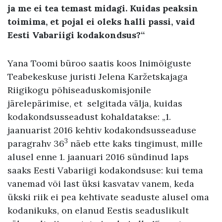
ja me ei tea temast midagi. Kuidas peaksin
toimima, et pojal ei oleks halli passi, vaid
Eesti Vabariigi kodakondsus?“
Yana Toomi büroo saatis koos Inimõiguste
Teabekeskuse juristi Jelena Karžetskajaga
Riigikogu põhiseaduskomisjonile
järelepärimise, et selgitada välja, kuidas
kodakondsusseadust kohaldatakse: „1.
jaanuarist 2016 kehtiv kodakondsusseaduse
3
paragrahv 36
näeb ette kaks tingimust, mille
alusel enne 1. jaanuari 2016 sündinud laps
saaks Eesti Vabariigi kodakondsuse: kui tema
vanemad või last üksi kasvatav vanem, keda
ükski riik ei pea kehtivate seaduste alusel oma
kodanikuks, on elanud Eestis seaduslikult