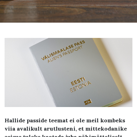
Hallide passide teemat ei ole meil kombeks
viia avalikult arutlusteni, et mittekodanike
seisus tuleks kaotada juba põhimõtteliselt.