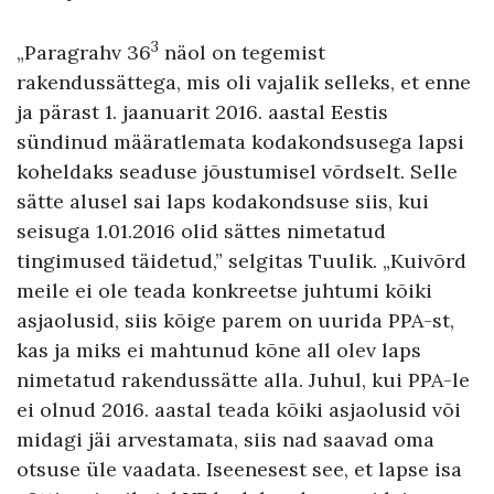
3
„Paragrahv 36
näol on tegemist
rakendussättega, mis oli vajalik selleks, et enne
ja pärast 1. jaanuarit 2016. aastal Eestis
sündinud määratlemata kodakondsusega lapsi
koheldaks seaduse jõustumisel võrdselt. Selle
sätte alusel sai laps kodakondsuse siis, kui
seisuga 1.01.2016 olid sättes nimetatud
tingimused täidetud,” selgitas Tuulik. „Kuivõrd
meile ei ole teada konkreetse juhtumi kõiki
asjaolusid, siis kõige parem on uurida PPA-st,
kas ja miks ei mahtunud kõne all olev laps
nimetatud rakendussätte alla. Juhul, kui PPA-le
ei olnud 2016. aastal teada kõiki asjaolusid või
midagi jäi arvestamata, siis nad saavad oma
otsuse üle vaadata. Iseenesest see, et lapse isa