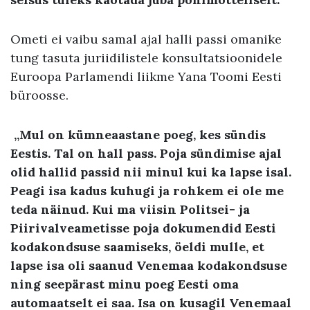
Ometi ei vaibu samal ajal halli passi omanike
tung tasuta juriidilistele konsultatsioonidele
Euroopa Parlamendi liikme Yana Toomi Eesti
büroosse.
„Mul on kümneaastane poeg, kes sündis
Eestis. Tal on hall pass. Poja sündimise ajal
olid hallid passid nii minul kui ka lapse isal.
Peagi isa kadus kuhugi ja rohkem ei ole me
teda näinud. Kui ma viisin Politsei- ja
Piirivalveametisse poja dokumendid Eesti
kodakondsuse saamiseks, öeldi mulle, et
lapse isa oli saanud Venemaa kodakondsuse
ning seepärast minu poeg Eesti oma
automaatselt ei saa. Isa on kusagil Venemaal