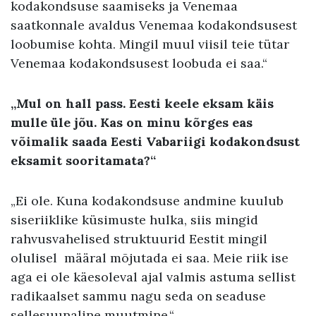
kodakondsuse saamiseks ja Venemaa
saatkonnale avaldus Venemaa kodakondsusest
loobumise kohta. Mingil muul viisil teie tütar
Venemaa kodakondsusest loobuda ei saa.“
„Mul on hall pass. Eesti keele eksam käis
mulle üle jõu. Kas on minu kõrges eas
võimalik saada Eesti Vabariigi kodakondsust
eksamit sooritamata?“
„Ei ole. Kuna kodakondsuse andmine kuulub
siseriiklike küsimuste hulka, siis mingid
rahvusvahelised struktuurid Eestit mingil
olulisel määral mõjutada ei saa. Meie riik ise
aga ei ole käesoleval ajal valmis astuma sellist
radikaalset sammu nagu seda on seaduse
sellesuunaline muutmine.“