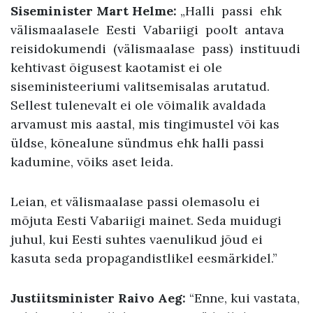
Siseminister Mart Helme
:
„Halli passi ehk
välismaalasele Eesti Vabariigi poolt antava
reisidokumendi (välismaalase pass) instituudi
kehtivast õigusest kaotamist ei ole
siseministeeriumi valitsemisalas arutatud.
Sellest tulenevalt ei ole võimalik avaldada
arvamust mis aastal, mis tingimustel või kas
üldse, kõnealune sündmus ehk halli passi
kadumine, võiks aset leida.
Leian, et välismaalase passi olemasolu ei
mõjuta Eesti Vabariigi mainet. Seda muidugi
juhul, kui Eesti suhtes vaenulikud jõud ei
kasuta seda propagandistlikel eesmärkidel.”
Justiitsminister Raivo Aeg
:
“Enne, kui vastata,