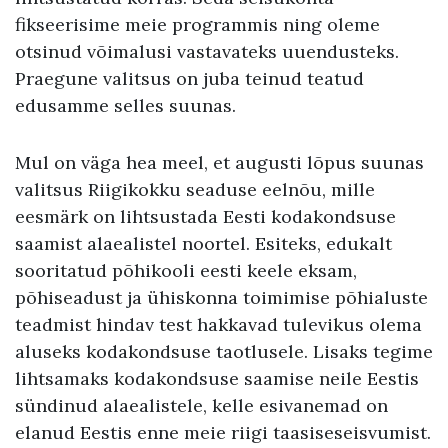
fikseerisime meie programmis ning oleme
otsinud võimalusi vastavateks uuendusteks.
Praegune valitsus on juba teinud teatud
edusamme selles suunas.
Mul on väga hea meel, et augusti lõpus suunas
valitsus Riigikokku seaduse eelnõu, mille
eesmärk on lihtsustada Eesti kodakondsuse
saamist alaealistel noortel. Esiteks, edukalt
sooritatud põhikooli eesti keele eksam,
põhiseadust ja ühiskonna toimimise põhialuste
teadmist hindav test hakkavad tulevikus olema
aluseks kodakondsuse taotlusele. Lisaks tegime
lihtsamaks kodakondsuse saamise neile Eestis
sündinud alaealistele, kelle esivanemad on
elanud Eestis enne meie riigi taasiseseisvumist.