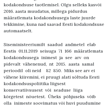
kodakondsuse taotlemisel. Olgu selleks kasvõi
2016. aasta muudatus, millega pidurdus
määratlemata kodakondsusega laste juurde
tekkimine, kuna nad saavad Eesti kodakondsuse
automaatselt.
Siseministeeriumilt saadud andmetel elab
Eestis 01.11.2019 seisuga 71 166 määratlemata
kodakondsusega inimest ja see arv on
pidevalt vähenenud, nt 2015. aasta samal
perioodil oli neid 82 850. Miks see arv ei
vähene kiiremini, ei pruugi alati sõltuda Eesti
kodakondsuspoliitika liigsest
konservatiivsusest või seaduse liiga
kõrgetest nõuetest. Üheks põhjuseks võib
olla inimeste soovimatus või huvi puudumine