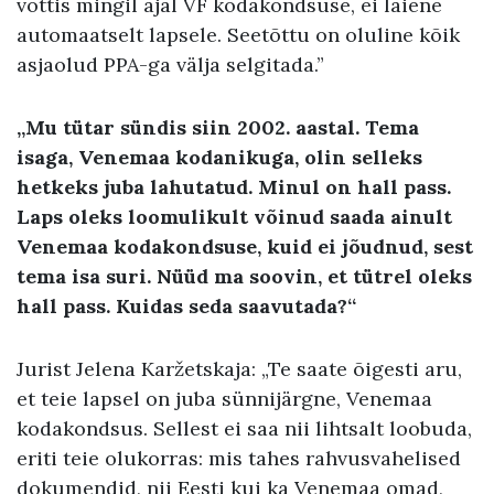
võttis mingil ajal VF kodakondsuse, ei laiene
automaatselt lapsele. Seetõttu on oluline kõik
asjaolud PPA-ga välja selgitada.”
„Mu tütar sündis siin 2002. aastal. Tema
isaga, Venemaa kodanikuga, olin selleks
hetkeks juba lahutatud. Minul on hall pass.
Laps oleks loomulikult võinud saada ainult
Venemaa kodakondsuse, kuid ei jõudnud, sest
tema isa suri. Nüüd ma soovin, et tütrel oleks
hall pass. Kuidas seda saavutada?“
Jurist Jelena Karžetskaja: „Te saate õigesti aru,
et teie lapsel on juba sünnijärgne, Venemaa
kodakondsus. Sellest ei saa nii lihtsalt loobuda,
eriti teie olukorras: mis tahes rahvusvahelised
dokumendid, nii Eesti kui ka Venemaa omad,