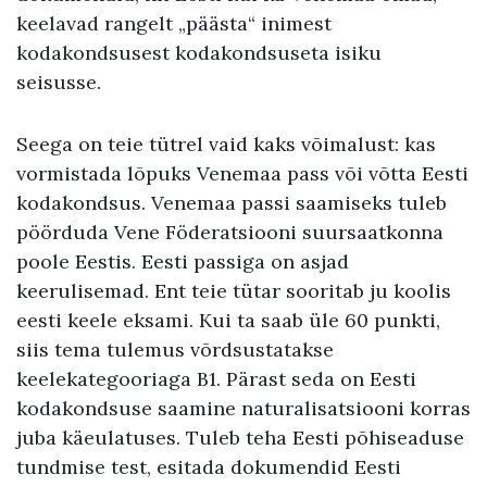
keelavad rangelt „päästa“ inimest
kodakondsusest kodakondsuseta isiku
seisusse.
Seega on teie tütrel vaid kaks võimalust: kas
vormistada lõpuks Venemaa pass või võtta Eesti
kodakondsus. Venemaa passi saamiseks tuleb
pöörduda Vene Föderatsiooni suursaatkonna
poole Eestis. Eesti passiga on asjad
keerulisemad. Ent teie tütar sooritab ju koolis
eesti keele eksami. Kui ta saab üle 60 punkti,
siis tema tulemus võrdsustatakse
keelekategooriaga B1. Pärast seda on Eesti
kodakondsuse saamine naturalisatsiooni korras
juba käeulatuses. Tuleb teha Eesti põhiseaduse
tundmise test, esitada dokumendid Eesti