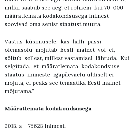
millal saabub see aeg, et rohkem kui 70 000
määratlemata kodakondsusega inimest
soovivad oma senist staatust muuta.
Vastus küsimusele, kas halli passi
olemasolu mõjutab Eesti mainet või ei,
sõltub sellest, millest vastamisel lähtuda. Kui
selgitada, et määratlemata kodakondsuse
staatus inimeste igapäevaelu üldiselt ei
mõjuta, ei peaks see temaatika Eesti mainet
mõjutama.”
M
ää
ratlemata
kodakondsusega
2018. a – 75628 inimest.