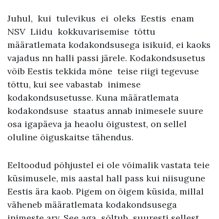
Juhul, kui tulevikus ei oleks Eestis enam
NSV Liidu kokkuvarisemise tõttu
määratlemata kodakondsusega isikuid, ei kaoks
vajadus nn halli passi järele. Kodakondsusetus
võib Eestis tekkida mõne teise riigi tegevuse
tõttu, kui see vabastab inimese
kodakondsusetusse. Kuna määratlemata
kodakondsuse staatus annab inimesele suure
osa igapäeva ja heaolu õigustest, on sellel
oluline õiguskaitse tähendus.
Eeltoodud põhjustel ei ole võimalik vastata teie
küsimusele, mis aastal hall pass kui niisugune
Eestis ära kaob. Pigem on õigem küsida, millal
väheneb määratlemata kodakondsusega
inimeste arv. See aga sõltub suuresti sellest,