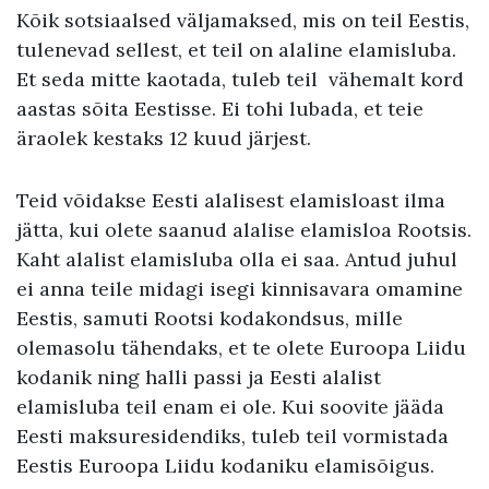
Kõik sotsiaalsed väljamaksed, mis on teil Eestis,
tulenevad sellest, et teil on alaline elamisluba.
Et seda mitte kaotada, tuleb teil vähemalt kord
aastas sõita Eestisse. Ei tohi lubada, et teie
äraolek kestaks 12 kuud järjest.
Teid võidakse Eesti alalisest elamisloast ilma
jätta, kui olete saanud alalise elamisloa Rootsis.
Kaht alalist elamisluba olla ei saa. Antud juhul
ei anna teile midagi isegi kinnisavara omamine
Eestis, samuti Rootsi kodakondsus, mille
olemasolu tähendaks, et te olete Euroopa Liidu
kodanik ning halli passi ja Eesti alalist
elamisluba teil enam ei ole. Kui soovite jääda
Eesti maksuresidendiks, tuleb teil vormistada
Eestis Euroopa Liidu kodaniku elamisõigus.