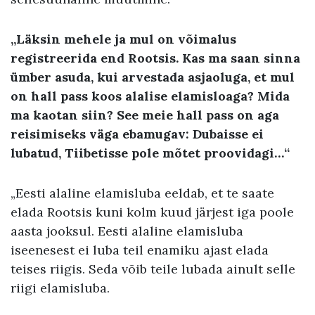
„Läksin mehele ja mul on võimalus
registreerida end Rootsis. Kas ma saan sinna
ümber asuda, kui arvestada asjaoluga, et mul
on hall pass koos alalise elamisloaga? Mida
ma kaotan siin? See meie hall pass on aga
reisimiseks väga ebamugav: Dubaisse ei
lubatud, Tiibetisse pole mõtet proovidagi…“
„Eesti alaline elamisluba eeldab, et te saate
elada Rootsis kuni kolm kuud järjest iga poole
aasta jooksul. Eesti alaline elamisluba
iseenesest ei luba teil enamiku ajast elada
teises riigis. Seda võib teile lubada ainult selle
riigi elamisluba.