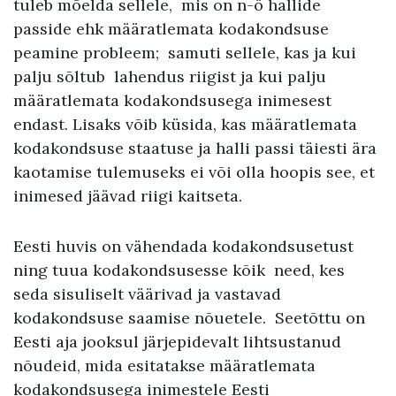
tuleb mõelda sellele, mis on n-ö hallide
passide ehk määratlemata kodakondsuse
peamine probleem; samuti sellele, kas ja kui
palju sõltub lahendus riigist ja kui palju
määratlemata kodakondsusega inimesest
endast. Lisaks võib küsida, kas määratlemata
kodakondsuse staatuse ja halli passi täiesti ära
kaotamise tulemuseks ei või olla hoopis see, et
inimesed jäävad riigi kaitseta.
Eesti huvis on vähendada kodakondsusetust
ning tuua kodakondsusesse kõik need, kes
seda sisuliselt väärivad ja vastavad
kodakondsuse saamise nõuetele. Seetõttu on
Eesti aja jooksul järjepidevalt lihtsustanud
nõudeid, mida esitatakse määratlemata
kodakondsusega inimestele Eesti