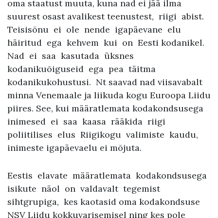
oma staatust muuta, kuna nad ei jää ilma
suurest osast avalikest teenustest, riigi abist.
Teisisõnu ei ole nende igapäevane elu
häiritud ega kehvem kui on Eesti kodanikel.
Nad ei saa kasutada üksnes
kodanikuõiguseid ega pea täitma
kodanikukohustusi. Nt saavad nad viisavabalt
minna Venemaale ja liikuda kogu Euroopa Liidu
piires. See, kui määratlemata kodakondsusega
inimesed ei saa kaasa rääkida riigi
poliitilises elus Riigikogu valimiste kaudu,
inimeste igapäevaelu ei mõjuta.
Eestis elavate määratlemata kodakondsusega
isikute näol on valdavalt tegemist
sihtgrupiga, kes kaotasid oma kodakondsuse
NSV Liidu kokkuvarisemisel ning kes pole