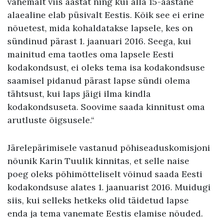
vähemalt viis aastat ning kui alla 15-aastane
alaealine elab püsivalt Eestis. Kõik see ei erine
nõuetest, mida kohaldatakse lapsele, kes on
sündinud pärast 1. jaanuari 2016. Seega, kui
mainitud ema taotles oma lapsele Eesti
kodakondsust, ei oleks tema isa kodakondsuse
saamisel pidanud pärast lapse sündi olema
tähtsust, kui laps jäigi ilma kindla
kodakondsuseta. Soovime saada kinnitust oma
arutluste õigsusele.“
Järelepärimisele vastanud põhiseaduskomisjoni
nõunik Karin Tuulik kinnitas, et selle naise
poeg oleks põhimõtteliselt võinud saada Eesti
kodakondsuse alates 1. jaanuarist 2016. Muidugi
siis, kui selleks hetkeks olid täidetud lapse
enda ja tema vanemate Eestis elamise nõuded.