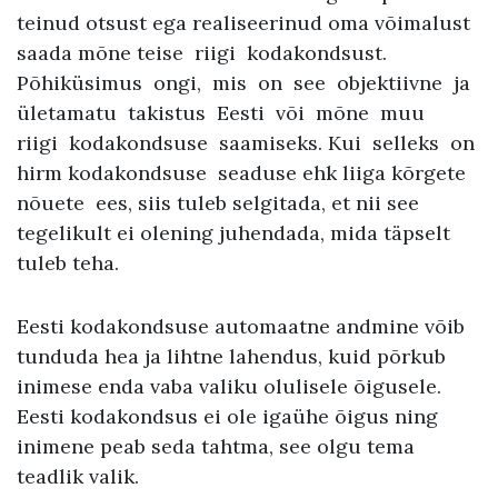
teinud otsust ega realiseerinud oma võimalust
saada mõne teise riigi kodakondsust.
Põhiküsimus ongi, mis on see objektiivne ja
ületamatu takistus Eesti või mõne muu
riigi kodakondsuse saamiseks. Kui selleks on
hirm kodakondsuse seaduse ehk liiga kõrgete
nõuete ees, siis tuleb selgitada, et nii see
tegelikult ei olening juhendada, mida täpselt
tuleb teha.
Eesti kodakondsuse automaatne andmine võib
tunduda hea ja lihtne lahendus, kuid põrkub
inimese enda vaba valiku olulisele õigusele.
Eesti kodakondsus ei ole igaühe õigus ning
inimene peab seda tahtma, see olgu tema
teadlik valik.