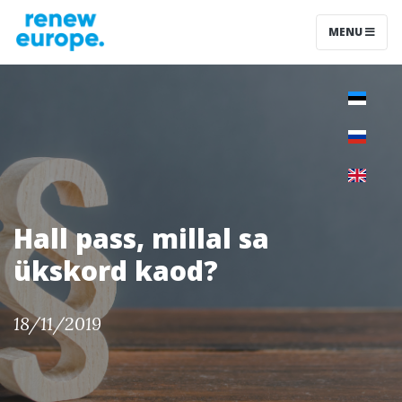
MENU
Hall pass, millal sa
ükskord kaod?
18/11/2019