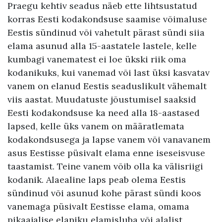
Praegu kehtiv seadus näeb ette lihtsustatud
korras Eesti kodakondsuse saamise võimaluse
Eestis sündinud või vahetult pärast sündi siia
elama asunud alla 15-aastatele lastele, kelle
kumbagi vanematest ei loe ükski riik oma
kodanikuks, kui vanemad või last üksi kasvatav
vanem on elanud Eestis seaduslikult vähemalt
viis aastat. Muudatuste jõustumisel saaksid
Eesti kodakondsuse ka need alla 18-aastased
lapsed, kelle üks vanem on määratlemata
kodakondsusega ja lapse vanem või vanavanem
asus Eestisse püsivalt elama enne iseseisvuse
taastamist. Teine vanem võib olla ka välisriigi
kodanik. Alaealine laps peab olema Eestis
sündinud või asunud kohe pärast sündi koos
vanemaga püsivalt Eestisse elama, omama
pikaajalise elaniku elamisluba või alalist