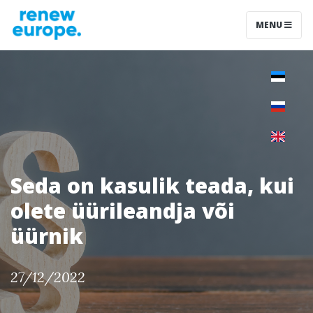
MENU
Seda on kasulik teada, kui
olete üürileandja või
üürnik
27/12/2022