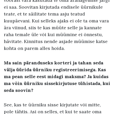
võõrast vara käsutada te oma äranägemise järgi
ei saa. Soovitan kirjutada endisele üürnikule
teate, et te säilitate tema asju teatud
kuupäevani. Kui selleks ajaks ei ole ta oma vara
ära viinud, siis te kas müüte selle ja kannate
raha temale üle või kui müümine ei õnnestu,
hävitate. Kinnitus nende asjade müümise katse
kohta on parem alles hoida.
Ma sain päranduseks korteri ja tahan seda
välja üürida üürniku registreerimisega. Kas
ma pean selle eest midagi maksma? Ja kuidas
ma võin üürniku sissekirjutuse tühistada, kui
seda soovin?
See, kas te üürniku sisse kirjutate või mitte,
pole tähtis. Asi on selles, et kui te saate oma