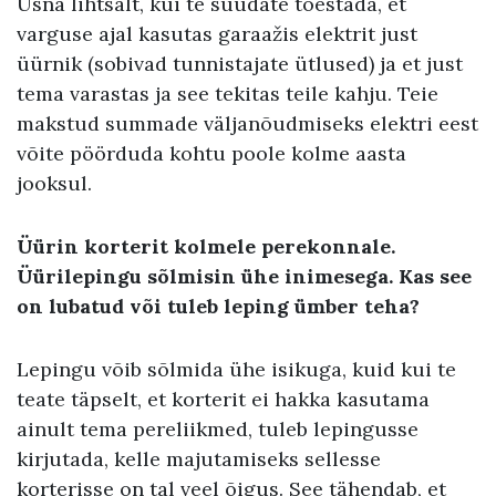
Üsna lihtsalt, kui te suudate tõestada, et
varguse ajal kasutas garaažis elektrit just
üürnik (sobivad tunnistajate ütlused) ja et just
tema varastas ja see tekitas teile kahju. Teie
makstud summade väljanõudmiseks elektri eest
võite pöörduda kohtu poole kolme aasta
jooksul.
Üürin korterit kolmele perekonnale.
Üürilepingu sõlmisin ühe inimesega. Kas see
on lubatud või tuleb leping ümber teha?
Lepingu võib sõlmida ühe isikuga, kuid kui te
teate täpselt, et korterit ei hakka kasutama
ainult tema pereliikmed, tuleb lepingusse
kirjutada, kelle majutamiseks sellesse
korterisse on tal veel õigus. See tähendab, et