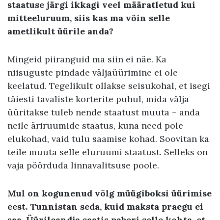
staatuse järgi ikkagi veel määratletud kui
mitteeluruum, siis kas ma võin selle
ametlikult üürile anda?
Mingeid piiranguid ma siin ei näe. Ka
niisuguste pindade väljaüürimine ei ole
keelatud. Tegelikult ollakse seisukohal, et isegi
täiesti tavaliste korterite puhul, mida välja
üüritakse tuleb nende staatust muuta – anda
neile äriruumide staatus, kuna need pole
elukohad, vaid tulu saamise kohad. Soovitan ka
teile muuta selle eluruumi staatust. Selleks on
vaja pöörduda linnavalitsuse poole.
Mul on kogunenud võlg müügiboksi üürimise
eest. Tunnistan seda, kuid maksta praegu ei
saa. Üürileandja saatis paberi selle kohta, et