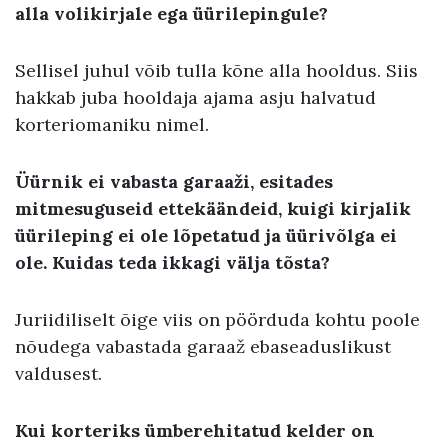
alla volikirjale ega üürilepingule?
Sellisel juhul võib tulla kõne alla hooldus. Siis
hakkab juba hooldaja ajama asju halvatud
korteriomaniku nimel.
Üürnik ei vabasta garaaži, esitades
mitmesuguseid ettekäändeid, kuigi kirjalik
üürileping ei ole lõpetatud ja üürivõlga ei
ole. Kuidas teda ikkagi välja tõsta?
Juriidiliselt õige viis on pöörduda kohtu poole
nõudega vabastada garaaž ebaseaduslikust
valdusest.
Kui korteriks ümberehitatud kelder on