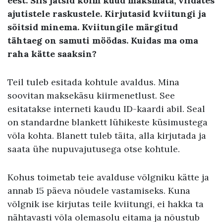
eest. Siis jätsid kolm kuud maksmata, viidates
ajutistele raskustele. Kirjutasid kviitungi ja
sõitsid minema. Kviitungile märgitud
tähtaeg on samuti möödas. Kuidas ma oma
raha kätte saaksin?
Teil tuleb esitada kohtule avaldus. Mina
soovitan maksekäsu kiirmenetlust. See
esitatakse interneti kaudu ID-kaardi abil. Seal
on standardne blankett lühikeste küsimustega
võla kohta. Blanett tuleb täita, alla kirjutada ja
saata ühe nupuvajutusega otse kohtule.
Kohus toimetab teie avalduse võlgniku kätte ja
annab 15 päeva nõudele vastamiseks. Kuna
võlgnik ise kirjutas teile kviitungi, ei hakka ta
nähtavasti võla olemasolu eitama ja nõustub