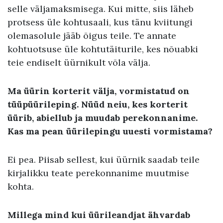
selle väljamaksmisega. Kui mitte, siis läheb
protsess üle kohtusaali, kus tänu kviitungi
olemasolule jääb õigus teile. Te annate
kohtuotsuse üle kohtutäiturile, kes nõuabki
teie endiselt üürnikult võla välja.
Ma üürin korterit välja, vormistatud on
tüüpüürileping. Nüüd neiu, kes korterit
üürib, abiellub ja muudab perekonnanime.
Kas ma pean üürilepingu uuesti vormistama?
Ei pea. Piisab sellest, kui üürnik saadab teile
kirjalikku teate perekonnanime muutmise
kohta.
Millega mind kui üürileandjat ähvardab