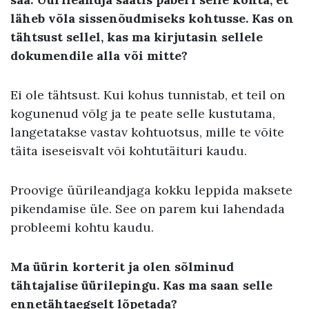
läheb võla sissenõudmiseks kohtusse. Kas on
tähtsust sellel, kas ma kirjutasin sellele
dokumendile alla või mitte?
Ei ole tähtsust. Kui kohus tunnistab, et teil on
kogunenud võlg ja te peate selle kustutama,
langetatakse vastav kohtuotsus, mille te võite
täita iseseisvalt või kohtutäituri kaudu.
Proovige üürileandjaga kokku leppida maksete
pikendamise üle. See on parem kui lahendada
probleemi kohtu kaudu.
Ma üürin korterit ja olen sõlminud
tähtajalise üürilepingu. Kas ma saan selle
ennetähtaegselt lõpetada?