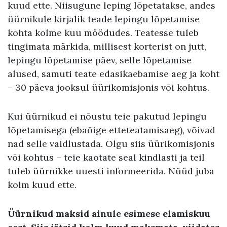
kuud ette. Niisugune leping lõpetatakse, andes
üürnikule kirjalik teade lepingu lõpetamise
kohta kolme kuu möödudes. Teatesse tuleb
tingimata märkida, millisest korterist on jutt,
lepingu lõpetamise päev, selle lõpetamise
alused, samuti teate edasikaebamise aeg ja koht
– 30 päeva jooksul üürikomisjonis või kohtus.
Kui üürnikud ei nõustu teie pakutud lepingu
lõpetamisega (ebaõige etteteatamisaeg), võivad
nad selle vaidlustada. Olgu siis üürikomisjonis
või kohtus – teie kaotate seal kindlasti ja teil
tuleb üürnikke uuesti informeerida. Nüüd juba
kolm kuud ette.
Üürnikud maksid ainule esimese elamiskuu