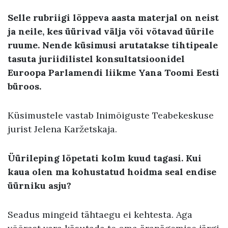
Selle rubriigi lõppeva aasta materjal on neist
ja neile, kes üürivad välja või võtavad üürile
ruume. Nende küsimusi arutatakse tihtipeale
tasuta juriidilistel konsultatsioonidel
Euroopa Parlamendi liikme Yana Toomi Eesti
büroos.
Küsimustele vastab Inimõiguste Teabekeskuse
jurist Jelena Karžetskaja.
Üürileping lõpetati kolm kuud tagasi. Kui
kaua olen ma kohustatud hoidma seal endise
üürniku asju?
Seadus mingeid tähtaegu ei kehtesta. Aga