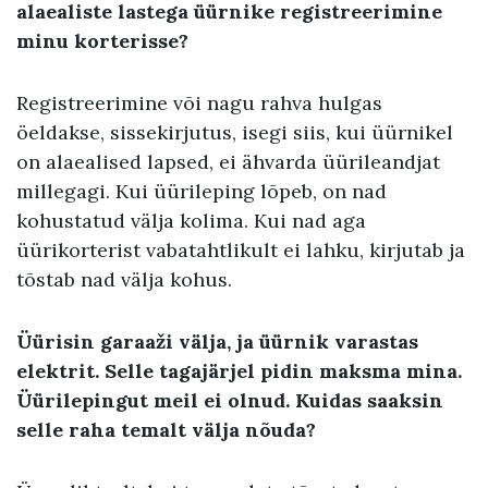
alaealiste lastega üürnike registreerimine
minu korterisse?
Registreerimine või nagu rahva hulgas
öeldakse, sissekirjutus, isegi siis, kui üürnikel
on alaealised lapsed, ei ähvarda üürileandjat
millegagi. Kui üürileping lõpeb, on nad
kohustatud välja kolima. Kui nad aga
üürikorterist vabatahtlikult ei lahku, kirjutab ja
tõstab nad välja kohus.
Üürisin garaaži välja, ja üürnik varastas
elektrit. Selle tagajärjel pidin maksma mina.
Üürilepingut meil ei olnud. Kuidas saaksin
selle raha temalt välja nõuda?