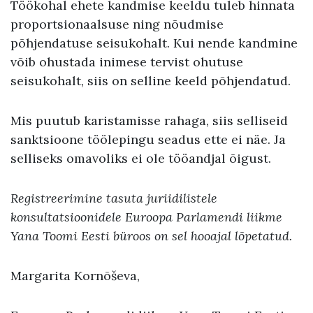
Töökohal ehete kandmise keeldu tuleb hinnata
proportsionaalsuse ning nõudmise
põhjendatuse seisukohalt. Kui nende kandmine
võib ohustada inimese tervist ohutuse
seisukohalt, siis on selline keeld põhjendatud.
Mis puutub karistamisse rahaga, siis selliseid
sanktsioone töölepingu seadus ette ei näe. Ja
selliseks omavoliks ei ole tööandjal õigust.
Registreerimine tasuta juriidilistele
konsultatsioonidele Euroopa Parlamendi liikme
Yana Toomi Eesti büroos on sel hooajal lõpetatud.
Margarita Kornõševa,