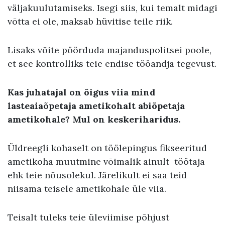
väljakuulutamiseks. Isegi siis, kui temalt midagi
võtta ei ole, maksab hüvitise teile riik.
Lisaks võite pöörduda majanduspolitsei poole,
et see kontrolliks teie endise tööandja tegevust.
Kas juhatajal on õigus viia mind
lasteaiaõpetaja ametikohalt abiõpetaja
ametikohale? Mul on keskeriharidus.
Üldreegli kohaselt on töölepingus fikseeritud
ametikoha muutmine võimalik ainult töötaja
ehk teie nõusolekul. Järelikult ei saa teid
niisama teisele ametikohale üle viia.
Teisalt tuleks teie üleviimise põhjust