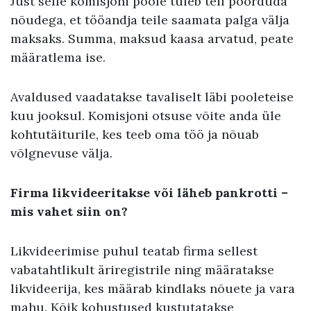
Just selle komisjoni poole tuleb teil pöörduda
nõudega, et tööandja teile saamata palga välja
maksaks. Summa, maksud kaasa arvatud, peate
määratlema ise.
Avaldused vaadatakse tavaliselt läbi pooleteise
kuu jooksul. Komisjoni otsuse võite anda üle
kohtutäiturile, kes teeb oma töö ja nõuab
võlgnevuse välja.
Firma likvideeritakse või läheb pankrotti –
mis vahet siin on?
Likvideerimise puhul teatab firma sellest
vabatahtlikult äriregistrile ning määratakse
likvideerija, kes määrab kindlaks nõuete ja vara
mahu. Kõik kohustused kustutatakse