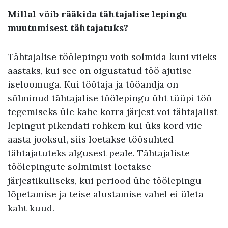
Millal võib rääkida tähtajalise lepingu
muutumisest tähtajatuks?
Tähtajalise töölepingu võib sõlmida kuni viieks
aastaks, kui see on õigustatud töö ajutise
iseloomuga. Kui töötaja ja tööandja on
sõlminud tähtajalise töölepingu üht tüüpi töö
tegemiseks üle kahe korra järjest või tähtajalist
lepingut pikendati rohkem kui üks kord viie
aasta jooksul, siis loetakse töösuhted
tähtajatuteks algusest peale. Tähtajaliste
töölepingute sõlmimist loetakse
järjestikuliseks, kui periood ühe töölepingu
lõpetamise ja teise alustamise vahel ei ületa
kaht kuud.