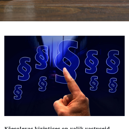
Kä
esolevas kirjutises on valik vastuseid