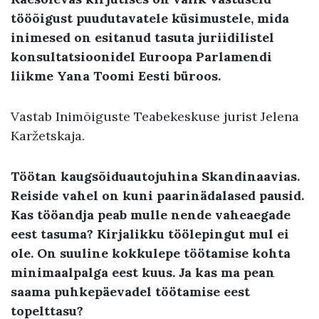
tööõigust puudutavatele küsimustele, mida
inimesed on esitanud tasuta juriidilistel
konsultatsioonidel Euroopa Parlamendi
liikme Yana Toomi Eesti büroos.
Vastab Inimõiguste Teabekeskuse jurist Jelena
Karžetskaja.
Töötan kaugsõiduautojuhina Skandinaavias.
Reiside vahel on kuni paarinädalased pausid.
Kas tööandja peab mulle nende vaheaegade
eest tasuma? Kirjalikku töölepingut mul ei
ole. On suuline kokkulepe töötamise kohta
minimaalpalga eest kuus. Ja kas ma pean
saama puhkepäevadel töötamise eest
topelttasu?