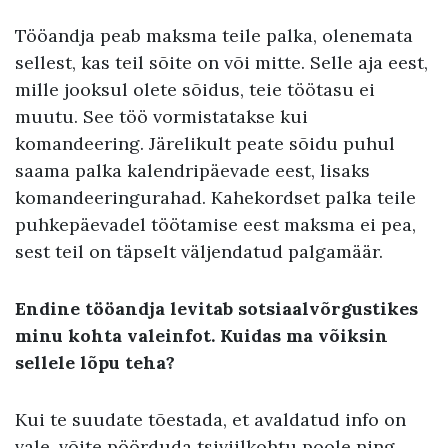
Tööandja peab maksma teile palka, olenemata
sellest, kas teil sõite on või mitte. Selle aja eest,
mille jooksul olete sõidus, teie töötasu ei
muutu. See töö vormistatakse kui
komandeering. Järelikult peate sõidu puhul
saama palka kalendripäevade eest, lisaks
komandeeringurahad. Kahekordset palka teile
puhkepäevadel töötamise eest maksma ei pea,
sest teil on täpselt väljendatud palgamäär.
Endine tööandja levitab sotsiaalvõrgustikes
minu kohta valeinfot. Kuidas ma võiksin
sellele lõpu teha?
Kui te suudate tõestada, et avaldatud info on
vale, võite pöörduda tsiviilkohtu poole ning