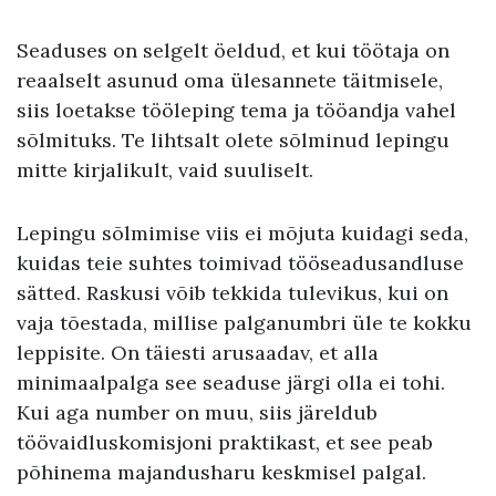
Seaduses on selgelt öeldud, et kui töötaja on
reaalselt asunud oma ülesannete täitmisele,
siis loetakse tööleping tema ja tööandja vahel
sõlmituks. Te lihtsalt olete sõlminud lepingu
mitte kirjalikult, vaid suuliselt.
Lepingu sõlmimise viis ei mõjuta kuidagi seda,
kuidas teie suhtes toimivad tööseadusandluse
sätted. Raskusi võib tekkida tulevikus, kui on
vaja tõestada, millise palganumbri üle te kokku
leppisite. On täiesti arusaadav, et alla
minimaalpalga see seaduse järgi olla ei tohi.
Kui aga number on muu, siis järeldub
töövaidluskomisjoni praktikast, et see peab
põhinema majandusharu keskmisel palgal.