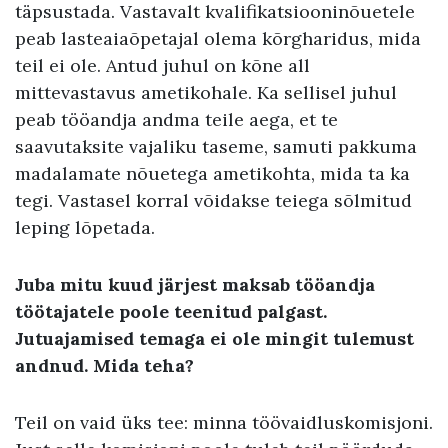
täpsustada. Vastavalt kvalifikatsiooninõuetele
peab lasteaiaõpetajal olema kõrgharidus, mida
teil ei ole. Antud juhul on kõne all
mittevastavus ametikohale. Ka sellisel juhul
peab tööandja andma teile aega, et te
saavutaksite vajaliku taseme, samuti pakkuma
madalamate nõuetega ametikohta, mida ta ka
tegi. Vastasel korral võidakse teiega sõlmitud
leping lõpetada.
Juba mitu kuud järjest maksab tööandja
töötajatele poole teenitud palgast.
Jutuajamised temaga ei ole mingit tulemust
andnud. Mida teha?
Teil on vaid üks tee: minna töövaidluskomisjoni.