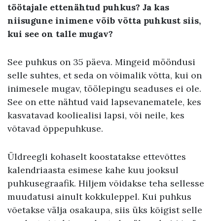
töötajale ettenähtud puhkus? Ja kas
niisugune inimene võib võtta puhkust siis,
kui see on talle mugav?
See puhkus on 35 päeva. Mingeid mööndusi
selle suhtes, et seda on võimalik võtta, kui on
inimesele mugav, töölepingu seaduses ei ole.
See on ette nähtud vaid lapsevanematele, kes
kasvatavad kooliealisi lapsi, või neile, kes
võtavad õppepuhkuse.
Üldreegli kohaselt koostatakse ettevõttes
kalendriaasta esimese kahe kuu jooksul
puhkusegraafik. Hiljem võidakse teha sellesse
muudatusi ainult kokkuleppel. Kui puhkus
võetakse välja osakaupa, siis üks kõigist selle