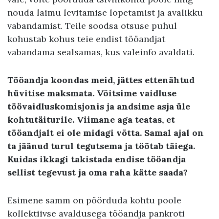
nõuda laimu levitamise lõpetamist ja avalikku
vabandamist. Teile soodsa otsuse puhul
kohustab kohus teie endist tööandjat
vabandama sealsamas, kus valeinfo avaldati.
Tööandja koondas meid, jättes ettenähtud
hüvitise maksmata. Võitsime vaidluse
töövaidluskomisjonis ja andsime asja üle
kohtutäiturile. Viimane aga teatas, et
tööandjalt ei ole midagi võtta. Samal ajal on
ta jäänud turul tegutsema ja töötab täiega.
Kuidas ikkagi takistada endise tööandja
sellist tegevust ja oma raha kätte saada?
Esimene samm on pöörduda kohtu poole
kollektiivse avaldusega tööandja pankroti