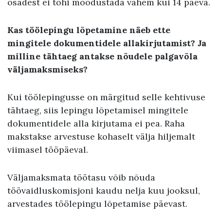
osadest ei tohi moodustada vähem kui 14 päeva.
Kas töölepingu lõpetamine näeb ette
mingitele dokumentidele allakirjutamist? Ja
milline tähtaeg antakse nõudele palgavõla
väljamaksmiseks?
Kui töölepingusse on märgitud selle kehtivuse
tähtaeg, siis lepingu lõpetamisel mingitele
dokumentidele alla kirjutama ei pea. Raha
makstakse arvestuse kohaselt välja hiljemalt
viimasel tööpäeval.
Väljamaksmata töötasu võib nõuda
töövaidluskomisjoni kaudu nelja kuu jooksul,
arvestades töölepingu lõpetamise päevast.