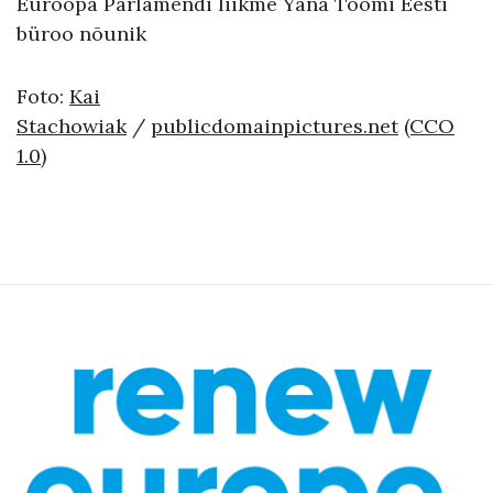
Euroopa Parlamendi liikme Yana Toomi Eesti
büroo nõunik
Foto:
Kai
Stachowiak
/
publicdomainpictures.net
(CCO
1.0)