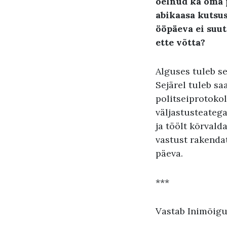
öelnud ka oma 
abikaasa kutsus
ööpäeva ei suut
ette võtta
?
Alguses tuleb se
Sejärel tuleb saa
politseiprotokol
väljastusteatega
ja töölt kõrvald
vastust rakenda
päeva.
***
Vastab Inimõigus