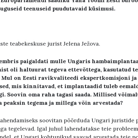
 Europarlamendi saadiku Yana Toomi Eesti büro
suguseid teenuseid puudutavaid küsimusi.
te teabekeskuse jurist Jelena Ježova.
sembris
paigaldati mulle Ungaris
hambaimplantaa
ist oli haltuurat tegeva ettevõttega
,
kasutatud t
.
Mul on Eesti ravikvaliteedi ekspertkomisjoni
j
sed, mis kinnitavad
,
et implantaadid tuleb eemal
gi
.
Soovin oma raha tagasi saada
.
Millised võima
a peaksin tegema
ja millega võin arvestada
?
lahendamiseks soovitan pöörduda Ungari juristide p
ega tegelevad. Igal juhul lahendatakse teie problee
indel, et Ungari kohtunikud saavad arvestada teie p