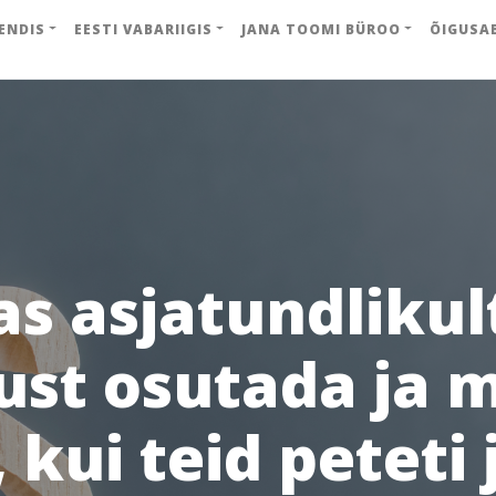
ENDIS
EESTI VABARIIGIS
JANA TOOMI BÜROO
ÕIGUSA
as asjatundlikul
ust osutada ja 
 kui teid peteti 