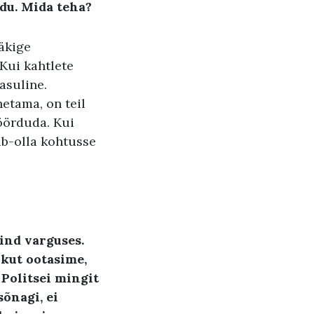
ndu. Mida teha
?
äkige
 Kui kahtlete
tasuline.
hetama, on teil
öörduda. Kui
ib-olla kohtusse
ind varguses.
ikut ootasime,
 Politsei mingit
sõnagi, ei