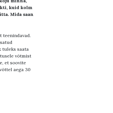
koju minna,
rkti, kuid kolm
ätta
.
Mida saan
st teenindavad.
isatud
k tuleks saata
utusele võtmist
e, et soovite
võttel aega 30