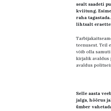
sealt saadeti pu
kviitung
.
Esime
raha tagastada
lihtsalt eraett
Tarbijakaitseame
teenusest. Teil 
võib olla samuti
kirjalik avaldus
avaldus politsei
Selle aasta vee
jalga, hõõrus j
ümber vahetada.