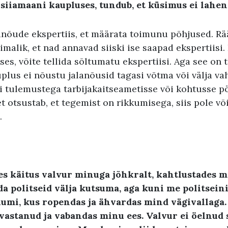
siiamaani kaupluses, tundub, et küsimus ei lahe
lanõude ekspertiis, et määrata toimunu põhjused. Rä
malik, et nad annavad siiski ise saapad ekspertiisi.
uses, võite tellida sõltumatu ekspertiisi. Aga see on 
uplus ei nõustu jalanõusid tagasi võtma või välja va
si tulemustega tarbijakaitseametisse või kohtusse p
t otsustab, et tegemist on rikkumisega, siis pole võ
.
es käitus valvur minuga jõhkralt, kahtlustades m
a politseid välja kutsuma, aga kuni me politsein
uumi, kus ropendas ja ähvardas mind vägivallaga.
vastanud ja vabandas minu ees. Valvur ei öelnud 