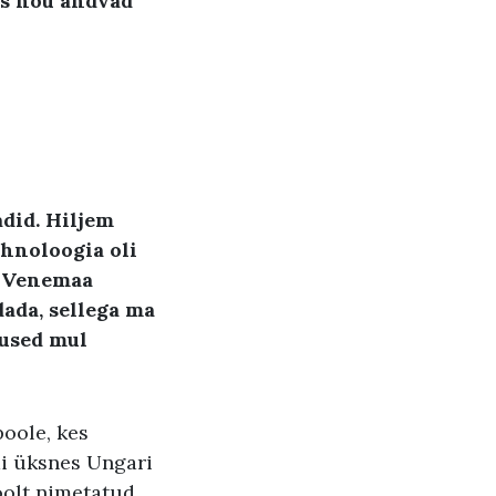
os nõu andvad
did
. Hiljem
ehnoloogia oli
a Venemaa
dada
,
sellega ma
lused mul
oole, kes
mi üksnes Ungari
oolt nimetatud