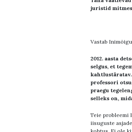
Täna vaatlevad
juristid mitme
Vastab Inimõigus
2012
.
aasta det
selgus,
et tegem
kahtlustäratav
professori otsu
praegu tegelen
selleks on
,
mid
Teie probleemi 
iisuguste asjad
kohtus. Ei ole k