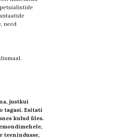
etsialistide
antaatide
e, need
lismaal.
nna
,
justkui
o tagasi
.
Esitati
ksnes
kulud üles
.
 remondimehele
,
se teenindusse
,