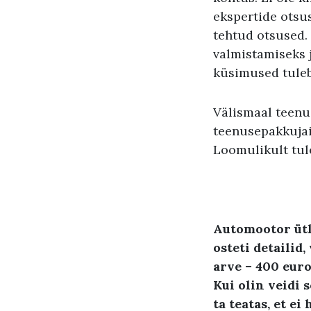
ekspertide otsu
tehtud otsused. 
valmistamiseks 
küsimused tuleb
Välismaal teenus
teenusepakkujai
Loomulikult tul
Automootor ütl
osteti detailid
,
arve
– 400
euro
Kui olin veidi 
ta teatas
,
et ei