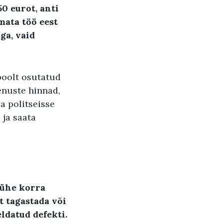
50
eurot
,
anti
mata töö eest
uga
,
vaid
poolt osutatud
eenuste hinnad,
a politseisse
 ja saata
 ühe korra
t tagastada või
ldatud defekti.