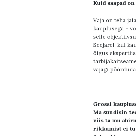
Kuid saapad on 
Vaja on teha ja
kauplusega – või
selle objektiivs
Seejärel, kui ka
õigus ekspertii
tarbijakaitseame
vajagi pöörduda
Grossi kauplus
Ma sundisin ted
viis ta mu abir
rikkumist ei tu