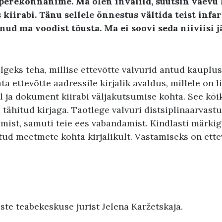
perekonnanime. Ma olen invaliid, suutsin vaevu 
 kiirabi. Tänu sellele õnnestus vältida teist infa
nud ma voodist tõusta. Ma ei soovi seda niiviisi j
lgeks teha, millise ettevõtte valvurid antud kauplu
ta ettevõtte aadressile kirjalik avaldus, millele on l
l ja dokument kiirabi väljakutsumise kohta. See kõi
 tähitud kirjaga. Taotlege valvuri distsiplinaarvast
amist, samuti teie ees vabandamist. Kindlasti märkig
tud meetmete kohta kirjalikult. Vastamiseks on ette
te teabekeskuse jurist Jelena Karžetskaja.