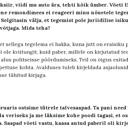
ksiir
,
viidi mu auto ära
,
tehti kõik ümber
.
Võeti
1
ne remondimees ei reageeri
minu nõuetele
tege
.
Selgitasin välja
,
et tegemist pole juriidilise isik
evõtjaga
.
Mida teha
?
t sellega tegelema ei hakka, kuna jutt on eraisiku 
ei ole kviitungit, kuid paber, millele on kirjutatud t
 alus politseisse pöördumiseks. Teil on õigus esitad
 pettuse kohta. Avalduses tuleb kirjeldada asjaolusid
sse tähitud kirjaga.
bruaris ostsime tütrele talvesaapad. Ta pani need
ala veriseks ja me läksime kohe poodi tagasi, et os
 Saapad võeti vastu, kaasa antud paberil oli kirje