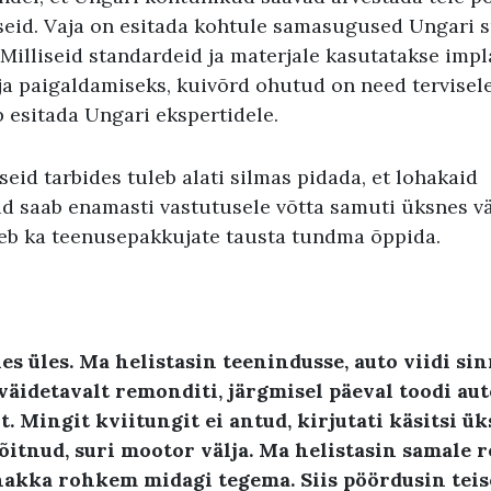
seid. Vaja on esitada kohtule samasugused Ungari sp
Milliseid standardeid ja materjale kasutatakse impl
ja paigaldamiseks, kuivõrd ohutud on need tervisel
 esitada Ungari ekspertidele.
eid tarbides tuleb alati silmas pidada, et lohakaid
d saab enamasti vastutusele võtta samuti üksnes vä
eb ka teenusepakkujate tausta tundma õppida.
es üles
.
Ma helistasin teenindusse
,
auto viidi si
väidetavalt remonditi
,
järgmisel päeval toodi aut
t
.
Mingit kviitungit ei antud
,
kirjutati käsitsi ü
sõitnud
,
suri mootor välja
.
Ma helistasin samale
 hakka rohkem midagi tegema
.
Siis pöördusin tei