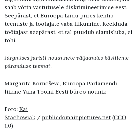
saab võtta vastutusele diskrimineerimise eest.
Seepärast, et Euroopa Liidu piires kehtib
teenuste ja töötajate vaba liikumine. Keelduda
töötajast seepärast, et tal puudub elamisluba, ei
tohi.
Järgmises juristi nõuannete väljaandes käsitleme
päranduse teemat.
Margarita Kornõševa, Euroopa Parlamendi
liikme Yana Toomi Eesti büroo nõunik
Foto:
Kai
Stachowiak
/
publicdomainpictures.net
(CCO
1.0)