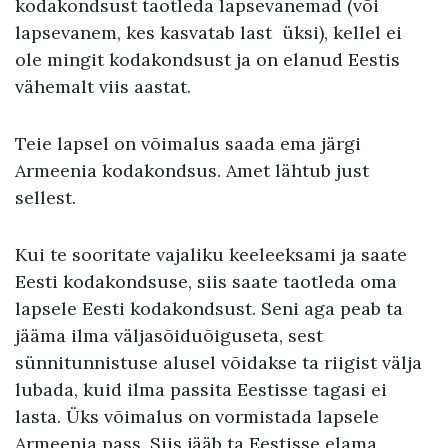
kodakondsust taotleda lapsevanemad (või
lapsevanem, kes kasvatab last üksi), kellel ei
ole mingit kodakondsust ja on elanud Eestis
vähemalt viis aastat.
Teie lapsel on võimalus saada ema järgi
Armeenia kodakondsus. Amet lähtub just
sellest.
Kui te sooritate vajaliku keeleeksami ja saate
Eesti kodakondsuse, siis saate taotleda oma
lapsele Eesti kodakondsust. Seni aga peab ta
jääma ilma väljasõiduõiguseta, sest
sünnitunnistuse alusel võidakse ta riigist välja
lubada, kuid ilma passita Eestisse tagasi ei
lasta. Üks võimalus on vormistada lapsele
Armeenia pass. Siis jääb ta Eestisse elama