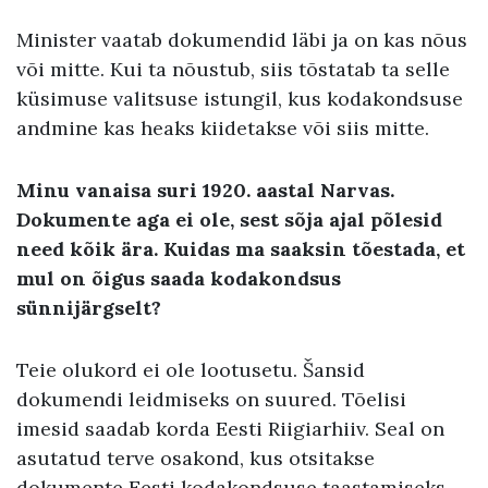
Minister vaatab dokumendid läbi ja on kas nõus
või mitte. Kui ta nõustub, siis tõstatab ta selle
küsimuse valitsuse istungil, kus kodakondsuse
andmine kas heaks kiidetakse või siis mitte.
Minu vanaisa suri 1920. aastal Narvas.
Dokumente aga ei ole, sest sõja ajal põlesid
need kõik ära. Kuidas ma saaksin tõestada, et
mul on õigus saada kodakondsus
sünnijärgselt?
Teie olukord ei ole lootusetu. Šansid
dokumendi leidmiseks on suured. Tõelisi
imesid saadab korda Eesti Riigiarhiiv. Seal on
asutatud terve osakond, kus otsitakse
dokumente Eesti kodakondsuse taastamiseks.