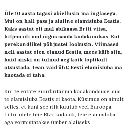
Üle 10 aasta tagasi abiellusin ma inglasega.
Mul on hall pass ja alaline elamisluba Eestis.
Kaks aastat oli mul abikaasa Briti viisa,
hiljem oli mul õigus saada kodakondsus. Ent
perekondlikel põhjustel loobusin. Viimased
neli aastat olen elanud Eestis, mees käib siin,
kuid siiski on tulnud aeg kõik lõplikult
otsustada. Tean vaid üht: Eesti elamisluba ma
kaotada ei taha.
Kui te võtate Suurbritannia kodakondsuse, siis
te elamisluba Eestis ei kaota. Küsimus on ainult
selles, et kuni see riik kuulub veel Euroopa
Liitu, olete teie EL-i kodanik, teie elamisluba
aga vormistatakse ümber alaliseks