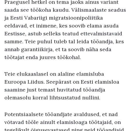
Praegusel hetkel on tema jaoks ainus variant
saada see töökoha kaudu. Välismaalaste seadus
ja Eesti Vabariigi migratsioonipoliitika
eeldavad, et inimene, kes soovib elama asuda
Eestisse, astub selleks teatud ettevalmistavaid
samme. Teie puhul tuleb tal leida tööandja, kes
annab garantiikirja, et ta soovib näha seda
töötajat enda juures töökohal.
Teie elukaaslasel on alaline elamisluba
Euroopa Liidus. Seepärast on Eesti elamisloa
saamine just temast huvitatud tööandja
olemasolu korral lihtsustatud nullini.
Potentsiaalsete tööandjate avaldused, et nad
võtavad tööle ainult elamisloaga töötajaid, on
tegelikult õigusevastased ning neid tööandjaid