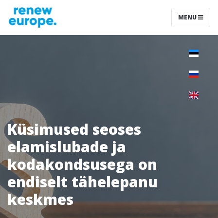
MENU
Küsimused seoses
elamislubade ja
kodakondsusega on
endiselt tähelepanu
keskmes