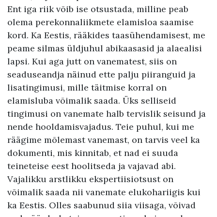
Ent iga riik võib ise otsustada, milline peab
olema perekonnaliikmete elamisloa saamise
kord. Ka Eestis, rääkides taasühendamisest, me
peame silmas üldjuhul abikaasasid ja alaealisi
lapsi. Kui aga jutt on vanematest, siis on
seaduseandja näinud ette palju piiranguid ja
lisatingimusi, mille täitmise korral on
elamisluba võimalik saada. Üks selliseid
tingimusi on vanemate halb tervislik seisund ja
nende hooldamisvajadus. Teie puhul, kui me
räägime mõlemast vanemast, on tarvis veel ka
dokumenti, mis kinnitab, et nad ei suuda
teineteise eest hoolitseda ja vajavad abi.
Vajalikku arstlikku ekspertiisiotsust on
võimalik saada nii vanemate elukohariigis kui
ka Eestis. Olles saabunud siia viisaga, võivad