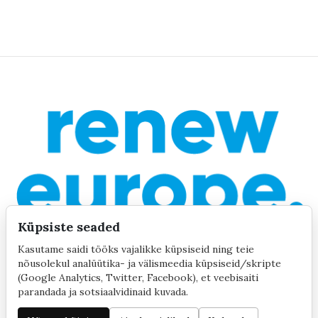
Küpsiste seaded
Kasutame saidi tööks vajalikke küpsiseid ning teie
nõusolekul analüütika- ja välismeedia küpsiseid/skripte
(Google Analytics, Twitter, Facebook), et veebisaiti
parandada ja sotsiaalvidinaid kuvada.
©2020 by Yana Toom
Küpsiste seaded