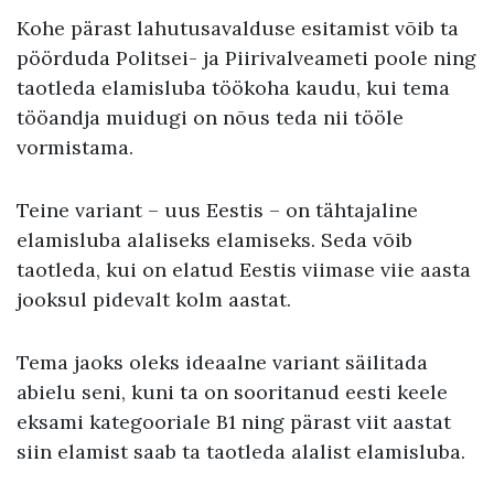
Kohe pärast lahutusavalduse esitamist võib ta
pöörduda Politsei- ja Piirivalveameti poole ning
taotleda elamisluba töökoha kaudu, kui tema
tööandja muidugi on nõus teda nii tööle
vormistama.
Teine variant – uus Eestis – on tähtajaline
elamisluba alaliseks elamiseks. Seda võib
taotleda, kui on elatud Eestis viimase viie aasta
jooksul pidevalt kolm aastat.
Tema jaoks oleks ideaalne variant säilitada
abielu seni, kuni ta on sooritanud eesti keele
eksami kategooriale B1 ning pärast viit aastat
siin elamist saab ta taotleda alalist elamisluba.