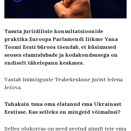
Tasuta juriidiliste konsultatsioonide
praktika Euroopa Parlamendi liikme Yana
Toomi Eesti büroos tõendab, et küsimused
seoses elamislubade ja kodakondsusega on
endiselt tähelepanu keskmes.
Vastab Inimõiguste Teabekeskuse jurist Jelena
Ježova.
T
ahaksin tuua oma elatanud ema Ukrainast
Eestisse. Kas selleks on mingeid võimalusi?
Selles olukorras on need seotud ainult teie ema