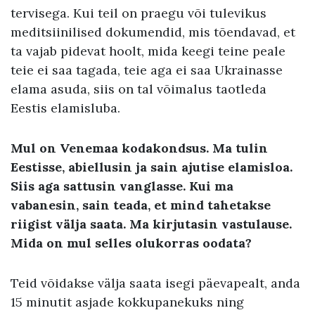
tervisega. Kui teil on praegu või tulevikus
meditsiinilised dokumendid, mis tõendavad, et
ta vajab pidevat hoolt, mida keegi teine peale
teie ei saa tagada, teie aga ei saa Ukrainasse
elama asuda, siis on tal võimalus taotleda
Eestis elamisluba.
Mul on Venemaa kodakondsus. Ma tulin
Eestisse, abiellusin ja sain ajutise elamisloa.
Siis aga sattusin vanglasse. Kui ma
vabanesin, sain teada, et mind tahetakse
riigist välja saata. Ma kirjutasin vastulause.
Mida on mul selles olukorras oodata?
Teid võidakse välja saata isegi päevapealt, anda
15 minutit asjade kokkupanekuks ning