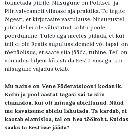
toimetada piirile. Niisugune on Politsei- ja
Piirivalveameti viimase aja praktika. Te tegite
õigesti, et kirjutasite vastulause. Niisugustel
juhtudel ei ole välistatud kohtu poole
pöördumine. Tuleb aga meeles pidada, et kui
teil ei ole Eestis sugulussidemeid või lapsi, on
tõenäolisus, et saate siia jääda, tühine. Teil on
võimalus hiljem külastada Eestit viisaga, kui
niisugune vajadus tekib.
Mu naine on Vene Föderatsiooni kodanik.
Kolm ja pool aastat tagasi sai ta siin
elamisloa, kui oli minuga abiellunud. Nüüd
me kavatseme abielu lahutada. Ta kardab, et
kaotab elamisloa, tal on hea töökoht. Kuidas
saaks ta Eestisse jääda?