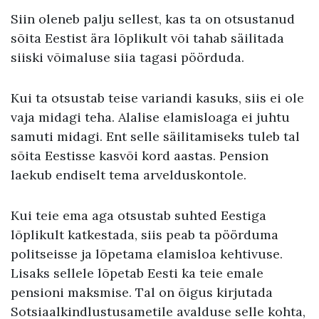
Siin oleneb palju sellest, kas ta on otsustanud
sõita Eestist ära lõplikult või tahab säilitada
siiski võimaluse siia tagasi pöörduda.
Kui ta otsustab teise variandi kasuks, siis ei ole
vaja midagi teha. Alalise elamisloaga ei juhtu
samuti midagi. Ent selle säilitamiseks tuleb tal
sõita Eestisse kasvõi kord aastas. Pension
laekub endiselt tema arvelduskontole.
Kui teie ema aga otsustab suhted Eestiga
lõplikult katkestada, siis peab ta pöörduma
politseisse ja lõpetama elamisloa kehtivuse.
Lisaks sellele lõpetab Eesti ka teie emale
pensioni maksmise. Tal on õigus kirjutada
Sotsiaalkindlustusametile avalduse selle kohta,