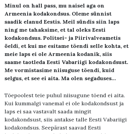
Minul on hall pass, mu naisel aga on
Armeenia kodakondsus. Oleme sünnist
saadik elanud Eestis. Meil sündis siin laps
ning me tahaksime, et tal oleks Eesti
kodakondsus. Politsei- ja Piirivalveametis
öeldi, et kui me esitame tõendi selle kohta, et
meie laps ei ole Armeenia kodanik, siis
saame taotleda Eesti Vabariigi kodakondsust.
Me vormistasime niisuguse tõendi, kuid
selgus, et see ei aita. Ma olen segaduses…
Tõepoolest teie puhul niisugune tõend ei aita.
Kui kummalgi vanemal ei ole kodakondsust ja
laps ei saa vastavalt saada mingit
kodakondsust, siis antakse talle Eesti Vabariigi
kodakondsus. Seepärast saavad Eesti