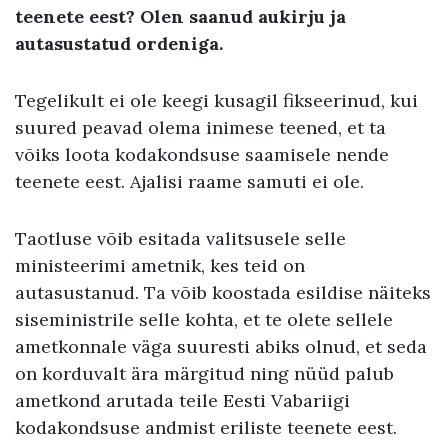
teenete eest? Olen saanud aukirju ja
autasustatud ordeniga.
Tegelikult ei ole keegi kusagil fikseerinud, kui
suured peavad olema inimese teened, et ta
võiks loota kodakondsuse saamisele nende
teenete eest. Ajalisi raame samuti ei ole.
Taotluse võib esitada valitsusele selle
ministeerimi ametnik, kes teid on
autasustanud. Ta võib koostada esildise näiteks
siseministrile selle kohta, et te olete sellele
ametkonnale väga suuresti abiks olnud, et seda
on korduvalt ära märgitud ning nüüd palub
ametkond arutada teile Eesti Vabariigi
kodakondsuse andmist eriliste teenete eest.