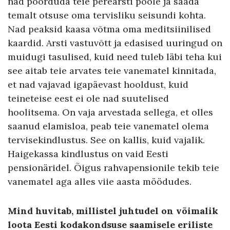
nad pöörduda teie perearsti poole ja saada
temalt otsuse oma tervisliku seisundi kohta.
Nad peaksid kaasa võtma oma meditsiinilised
kaardid. Arsti vastuvõtt ja edasised uuringud on
muidugi tasulised, kuid need tuleb läbi teha kui
see aitab teie arvates teie vanematel kinnitada,
et nad vajavad igapäevast hooldust, kuid
teineteise eest ei ole nad suutelised
hoolitsema. On vaja arvestada sellega, et olles
saanud elamisloa, peab teie vanematel olema
tervisekindlustus. See on kallis, kuid vajalik.
Haigekassa kindlustus on vaid Eesti
pensionäridel. Õigus rahvapensionile tekib teie
vanematel aga alles viie aasta möödudes.
Mind huvitab, millistel juhtudel on võimalik
loota Eesti kodakondsuse saamisele eriliste