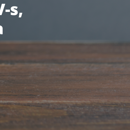
-s,
a