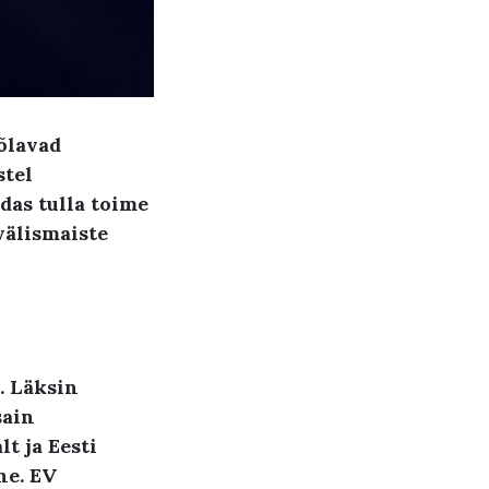
õlavad
stel
das tulla toime
välismaiste
.
Läksin
sain
t ja
Eesti
ne
.
EV