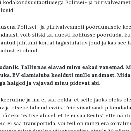
 kodakondsustaotlusega Politsei- ja piirivalveamet
lusid.
tusena Politsei- ja piirivalveameti pöördumisele kee
dmast, võib siiski ka uuesti kohtusse pöörduda, ku
antud juhtumi korral tagasiulatuv jõud ja kas see la
eadust ei olnud.
kodanik
.
Tallinnas elavad minu eakad vanemad
.
M
uuks
.
EV elamisluba keelduti mulle andmast
.
Mida
a haiged ja vajavad minu pidevat abi
.
keeruline ja ma ei saa öelda, et selle jaoks oleks o
v ja otsene lahendusviis. Teie viisat saab pikendada
näiteks teatise alusel, et te ei saa Eestist ette näht
id ei saa transportida, või teil on mingi erakorrali