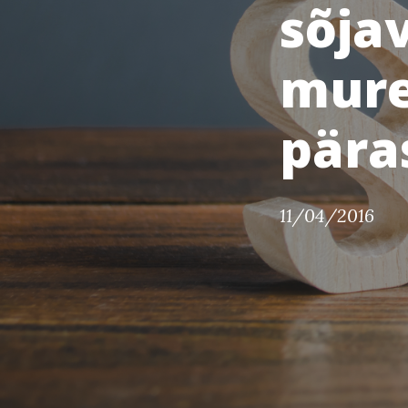
sõja
mure
päras
11/04/2016