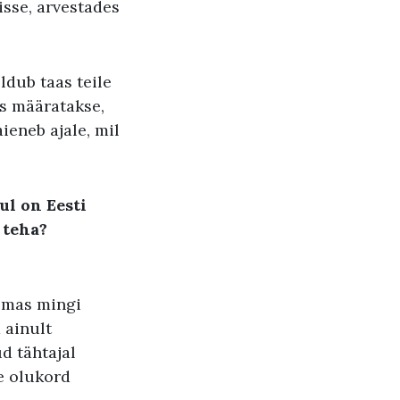
isse, arvestades
ldub taas teile
s määratakse,
ieneb ajale, mil
ul on Eesti
 teha
?
lemas mingi
 ainult
ud tähtajal
ne olukord