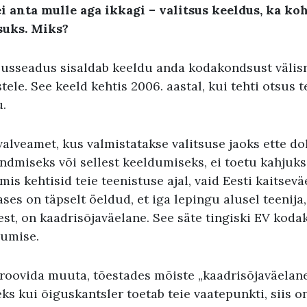
i anta mulle aga ikkagi
–
valitsus keeldus
,
ka koh
suks
.
Miks
?
usseadus sisaldab keeldu anda kodakondsust välisr
ele. See keeld kehtis 2006. aastal, kui tehti otsus te
u.
rivalveamet, kus valmistatakse valitsuse jaoks ette 
dmiseks või sellest keeldumiseks, ei toetu kahjuks
is kehtisid teie teenistuse ajal, vaid Eesti kaitsev
ses on täpselt öeldud, et iga lepingu alusel teenija
est, on kaadrisõjaväelane. See säte tingiski EV kod
dumise.
roovida muuta, tõestades mõiste „kaadrisõjaväelane
ks kui õiguskantsler toetab teie vaatepunkti, siis on