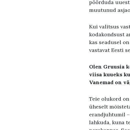
pöörduda uuesti
muutunud asjao
Kui valitsus vas
kodakondsust an
kas seadusel on 
vastavat Eesti s
Olen Gruusia 
viisa kuueks k
Vanemad on väg
Teie olukord on 
üheselt mõisteta
erandjuhtumil – 
lahkuda, kuna te