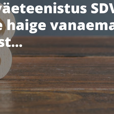
väeteenistus SDV
 haige vanaem
t...