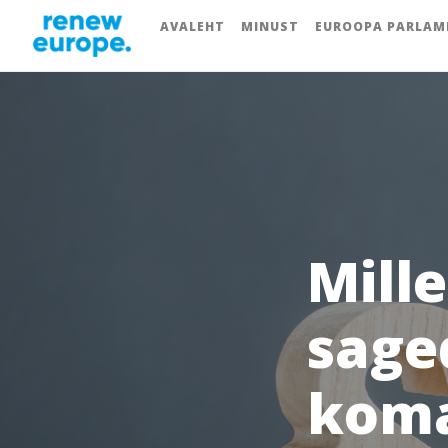
AVALEHT
MINUST
EUROOPA PARLAM
Mill
sage
koma