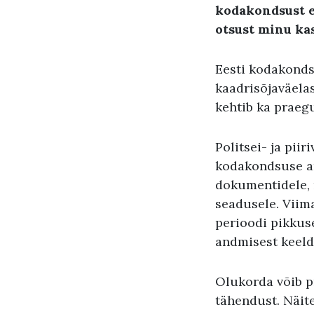
kodakondsust e
otsust minu ka
Eesti kodakonds
kaadrisõjaväelast
kehtib ka praeg
Politsei- ja pii
kodakondsuse an
dokumentidele, m
seadusele. Viima
perioodi pikkus
andmisest keel
Olukorda võib p
tähendust. Näite