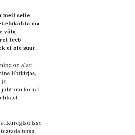
 meil selle
et elukohta ma
e võla
et teeb
k ei ole suur
.
mine on alati
ne lihtkirjas,
 ju
e juhtumi korral
gelikust
stikuregistrisse
e teatada tema