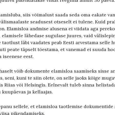
uures pikendatakse viisat reeglina ainult 30 päeva.
amisluba, siis võimalust saada seda oma eakate va
älismaalaste seadusest otseselt ei tulene. Kuid prak
 on. Elamisloa andmise alusena ei viidata aga perek
 elamisele lähedase sugulase juures, vaid välislepi
e taotlust läbi vaadates peab Eesti arvestama selle
uti peate täpselt tõestama, et vanemad ei suuda hoo
a iseenese eest.
ohaselt võib dokumente elamisloa saamiseks sisse a
is, seni, kuni te siin olete, on selle jaoks kõige mu
s Riias või Helsingis. Eelnevalt tuleb sinna helistad
 kuupäevas ja kellaajas.
lepanu sellele, et elamisloa taotlemise dokumentide
viisa pikendamiseks.