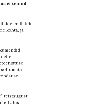
us ei teinud
iikide endistele
ie kohta, ja
dokumendid
 neile
äeteenistuse
, sõltumata
akondsuse
” teistsugust
 teil alus