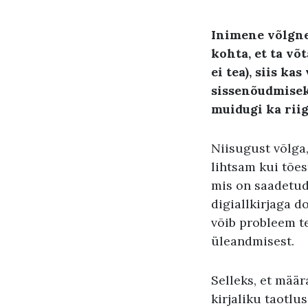
Inimene võlgn
kohta
,
et ta võ
ei tea), siis ka
sissenõudmise
muidugi ka rii
Niisugust võlga,
lihtsam kui tões
mis on saadetud 
digiallkirjaga d
võib probleem te
üleandmisest.
Selleks, et määr
kirjaliku taotlu