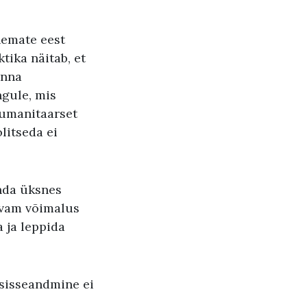
nemate eest
tika näitab, et
onna
ngule, mis
 humanitaarset
litseda ei
nda üksnes
gavam võimalus
a ja leppida
 sisseandmine ei