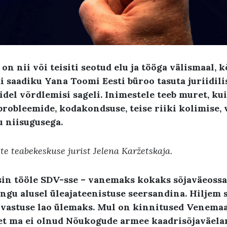
 on nii või teisiti seotud
elu ja tööga välismaal
,
k
saadiku Yana Toomi Eesti büroo tasuta juriidili
idel võrdlemisi sageli
.
Inimestele teeb muret
,
kui
 probleemide
,
kodakondsuse
,
teise riiki kolimise
,
u niisugusega
.
te teabekeskuse
jurist Jelena Karžetskaja
.
sin tööle SDV-sse – vanemaks kokaks sõjaväeossa
ingu alusel üleajateenistuse seersandina
.
Hiljem 
lvastuse lao ülemaks
.
Mul on kinnitused Venemaal
et ma ei olnud Nõukogude armee kaadrisõjaväela