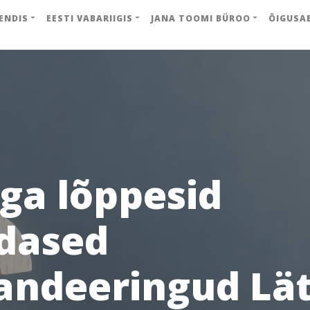
ENDIS
EESTI VABARIIGIS
JANA TOOMI BÜROO
ÕIGUSA
ega lõppesid
dased
ndeeringud Lät