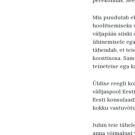
perekonnas. Seej
Mis puudutab el
hoolitsemiseks v
väljapääs siiski
ühinemisele ega
tähendab, et tei
koostisosa. Sam
teineteise ega k
Üldise reegli k
välljaspool Eest
Eesti konsulaadi
kokku vastuvõtu
Juhin teie tähe
anna võimalust 