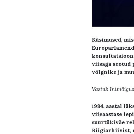
Küsimused
,
mis
Europarlamendi 
konsultatsioon
viisaga seotud
võlgnike
ja mu
Vastab Inimõigus
1984.
aastal
läk
viieaastase lep
suurtükiväe re
Riigiarhiivist
,