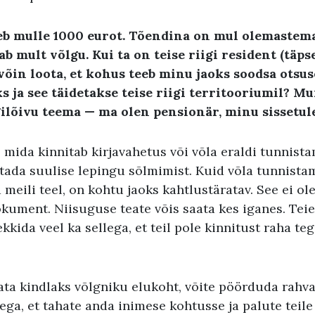
eb mulle
1000
eurot
.
Tõendina on mul olemastema
tab mult võlgu
.
Kui ta on teise riigi resident
(t
äps
s võin loota, et kohus teeb minu jaoks soodsa otsus
ks
ja see täidetakse teise riigi territooriumil
?
Mur
gilõivu teema
—
ma olen pensionär, minu sissetule
 mida kinnitab kirjavahetus või võla eraldi tunnista
tada suulise lepingu sõlmimist. Kuid võla tunnistami
meili teel, on kohtu jaoks kahtlustäratav. See ei ole
okument. Niisuguse teate võis saata kes iganes. Tei
kkida veel ka sellega, et teil pole kinnitust raha te
ata kindlaks võlgniku elukoht, võite pöörduda rahva
sega, et tahate anda inimese kohtusse ja palute teil