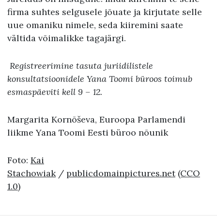
firma suhtes selgusele jõuate ja kirjutate selle
uue omaniku nimele, seda kiiremini saate
vältida võimalikke tagajärgi.
Registreerimine tasuta juriidilistele
konsultatsioonidele Yana Toomi büroos toimub
esmaspäeviti kell 9 – 12.
Margarita Kornõševa, Euroopa Parlamendi
liikme Yana Toomi Eesti büroo nõunik
Foto:
Kai
Stachowiak
/
publicdomainpictures.net
(CCO
1.0)