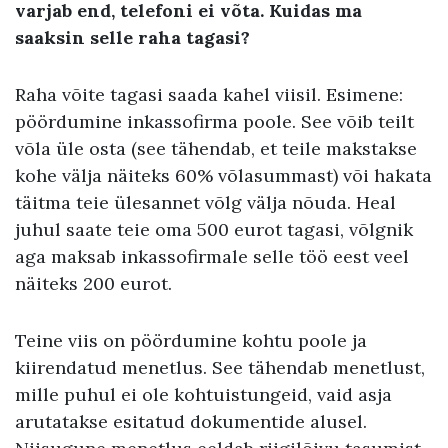
varjab end, telefoni ei võta. Kuidas ma
saaksin selle raha tagasi?
Raha võite tagasi saada kahel viisil. Esimene:
pöördumine inkassofirma poole. See võib teilt
võla üle osta (see tähendab, et teile makstakse
kohe välja näiteks 60% võlasummast) või hakata
täitma teie ülesannet võlg välja nõuda. Heal
juhul saate teie oma 500 eurot tagasi, võlgnik
aga maksab inkassofirmale selle töö eest veel
näiteks 200 eurot.
Teine viis on pöördumine kohtu poole ja
kiirendatud menetlus. See tähendab menetlust,
mille puhul ei ole kohtuistungeid, vaid asja
arutatakse esitatud dokumentide alusel.