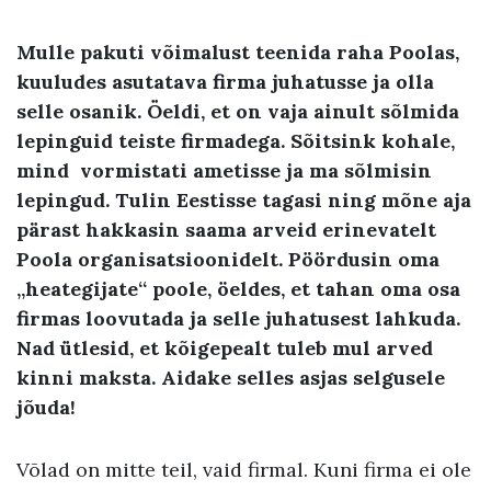
Mulle pakuti võimalust teenida raha Poolas,
kuuludes asutatava firma juhatusse ja olla
selle osanik. Öeldi, et on vaja ainult sõlmida
lepinguid teiste firmadega. Sõitsink kohale,
mind vormistati ametisse ja ma sõlmisin
lepingud. Tulin Eestisse tagasi ning mõne aja
pärast hakkasin saama arveid erinevatelt
Poola organisatsioonidelt. Pöördusin oma
„heategijate“ poole, öeldes, et tahan oma osa
firmas loovutada ja selle juhatusest lahkuda.
Nad ütlesid, et kõigepealt tuleb mul arved
kinni maksta. Aidake selles asjas selgusele
jõuda!
Võlad on mitte teil, vaid firmal. Kuni firma ei ole