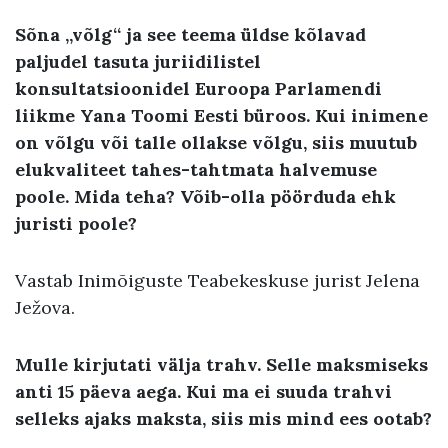
Sõna „võlg“ ja see teema üldse kõlavad
paljudel tasuta juriidilistel
konsultatsioonidel Euroopa Parlamendi
liikme Yana Toomi Eesti büroos. Kui inimene
on võlgu või talle ollakse võlgu, siis muutub
elukvaliteet tahes-tahtmata halvemuse
poole. Mida teha? Võib-olla pöörduda ehk
juristi poole?
Vastab Inimõiguste Teabekeskuse jurist Jelena
Ježova.
Mulle kirjutati välja trahv. Selle maksmiseks
anti 15 päeva aega. Kui ma ei suuda trahvi
selleks ajaks maksta, siis mis mind ees ootab?