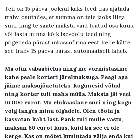
Teil on 15 päeva jooksul kaks teed: kas ajatada
trahv, osutades, et summa on teie jaoks liiga
suur ning te saate maksta vaid teatud osa kuus,
või lasta minna kõik isevoolu teed ning
põgeneda pärast inkassofirma eest, kelle kätte
see trahv 15 päeva pärast automaatselt läheb.
Ma olin vabaabielus ning me vormistasime
kahe peale korteri järelmaksuga. Peagi aga
jäime maksujõuetuteks. Kogunesid võlad
ning korter tuli maha müüa. Maksta jäi veel
16 000 eurot. Mu elukaaslane suri ning kogu
võlg langes minu õlgadele. Olen töötu ja
kasvatan kaht last. Pank tuli mulle vastu,
maksan 60 eurot kuus, kuid ka see ei ole
kerge. Kas on mõtet kuulutada välja enda kui