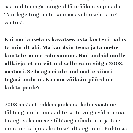
saanud temaga mingeid läbirääkimisi pidada.
Taotlege tingimata ka oma avaldusele kiiret
vastust.
Kui mu lapselaps kavatses osta korteri, palus
ta minult abi. Ma kandsin tema ja ta mehe
kontole suure rahasumma. Nad andsid mulle
allkirja, et on võtnud selle raha võlgu 2003.
aastani. Seda aga ei ole nad mulle siiani
tagasi andnud. Kas ma võiksin pöörduda
kohtu poole?
2003.aastast hakkas jooksma kolmeaastane
tähtaeg, mille jooksul te saite võlga välja nõua.
Praeguseks on see tähtaeg möödunud ja teie
nõue on kahjuks lootusetult aegunud. Kohtusse