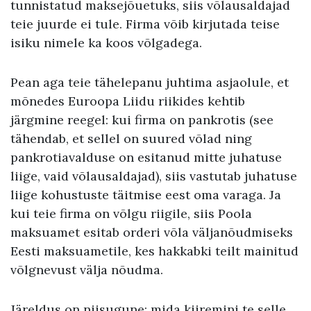
tunnistatud maksejõuetuks, siis võlausaldajad
teie juurde ei tule. Firma võib kirjutada teise
isiku nimele ka koos võlgadega.
Pean aga teie tähelepanu juhtima asjaolule, et
mõnedes Euroopa Liidu riikides kehtib
järgmine reegel: kui firma on pankrotis (see
tähendab, et sellel on suured võlad ning
pankrotiavalduse on esitanud mitte juhatuse
liige, vaid võlausaldajad), siis vastutab juhatuse
liige kohustuste täitmise eest oma varaga. Ja
kui teie firma on võlgu riigile, siis Poola
maksuamet esitab orderi võla väljanõudmiseks
Eesti maksuametile, kes hakkabki teilt mainitud
võlgnevust välja nõudma.
Järeldus on niisugune: mida kiiremini te selle