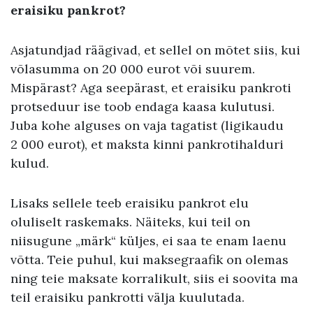
eraisiku pankrot?
Asjatundjad räägivad, et sellel on mõtet siis, kui
võlasumma on 20 000 eurot või suurem.
Mispärast? Aga seepärast, et eraisiku pankroti
protseduur ise toob endaga kaasa kulutusi.
Juba kohe alguses on vaja tagatist (ligikaudu
2 000 eurot), et maksta kinni pankrotihalduri
kulud.
Lisaks sellele teeb eraisiku pankrot elu
oluliselt raskemaks. Näiteks, kui teil on
niisugune „märk“ küljes, ei saa te enam laenu
võtta. Teie puhul, kui maksegraafik on olemas
ning teie maksate korralikult, siis ei soovita ma
teil eraisiku pankrotti välja kuulutada.