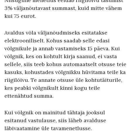
Niisugune menetlus eeldab riigilõivu tasumist
3% väljanõutavast summast, kuid mitte vähem
kui 75 eurot.
Avaldus võla väljanõudmiseks esitatakse
elektrooniliselt. Kohus saadab selle edasi
võlgnikule ja annab vastamiseks 15 päeva. Kui
võlgnik, kes on kohtult kirja saanud, ei vasta
sellele, siis teeb kohus automaatselt otsuse teie
kasuks, kohustades võlgnikku hüvitama teile ka
riigilõivu. Te annate otsuse üle kohtutäiturile,
kes peabki võlgnikult kinni kogu teile
ettenähtud summa.
Kui võlgnik on mainitud tähtaja jooksul
esitanud vastulause, siis läheb avalduse
läbivaatamine üle tavamenetlusse.