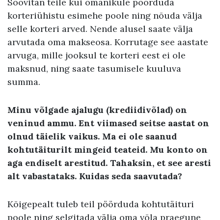
Soovitan teile kui omanikule pöörduda
korteriühistu esimehe poole ning nõuda välja
selle korteri arved. Nende alusel saate välja
arvutada oma makseosa. Korrutage see aastate
arvuga, mille jooksul te korteri eest ei ole
maksnud, ning saate tasumisele kuuluva
summa.
Minu võlgade ajalugu (krediidivõlad) on
veninud ammu. Ent viimased seitse aastat on
olnud täielik vaikus. Ma ei ole saanud
kohtutäiturilt mingeid teateid. Mu konto on
aga endiselt arestitud. Tahaksin, et see aresti
alt vabastataks. Kuidas seda saavutada?
Kõigepealt tuleb teil pöörduda kohtutäituri
poole ning selgitada välja oma võla praegune