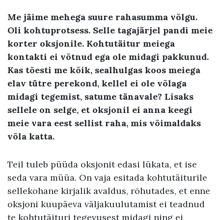
Me jäime mehega suure rahasumma võlgu.
Oli kohtuprotsess. Selle tagajärjel pandi meie
korter oksjonile. Kohtutäitur meiega
kontakti ei võtnud ega ole midagi pakkunud.
Kas tõesti me kõik, sealhulgas koos meiega
elav tütre perekond, kellel ei ole võlaga
midagi tegemist, satume tänavale?
Lisaks
sellele on selge, et oksjonil ei anna keegi
meie vara eest sellist raha, mis võimaldaks
võla katta.
Teil tuleb püüda oksjonit edasi lükata, et ise
seda vara müüa. On vaja esitada kohtutäiturile
sellekohane kirjalik avaldus, rõhutades, et enne
oksjoni kuupäeva väljakuulutamist ei teadnud
te kohtutäituri tegevusest midagi ning ei