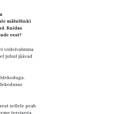
a
eale mälulünki
ud. Kuidas
ude eest?
i võileivahinna
sel juhul jäävad
oldekoduga.
ldekodusse
sest sellele peab
eeme tervisega,