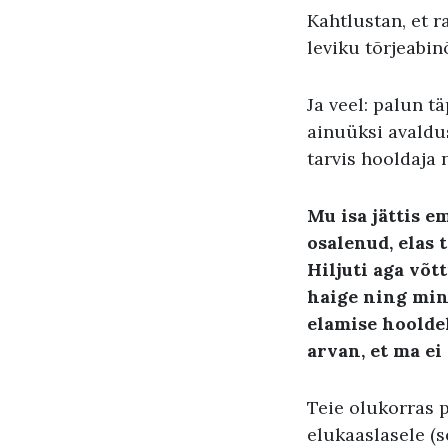
Kahtlustan, et 
leviku tõrjeabin
Ja veel: palun t
ainuüksi avaldu
tarvis hooldaja 
Mu isa jättis e
osalenud, elas 
Hiljuti aga võt
haige ning min
elamise hoolde
arvan, et ma ei
Teie olukorras p
elukaaslasele (s