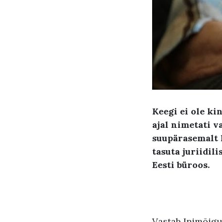
Keegi ei ole ki
ajal nimetati 
suupärasemalt 
tasuta juriidi
Eesti büroos.
Vastab Inimõigu