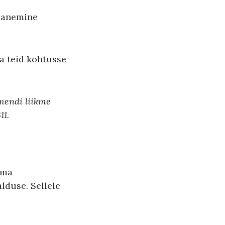
 panemine
ta teid kohtusse
amendi liikme
11.
ema
lduse. Sellele