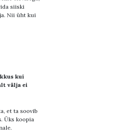
da siiski
a. Nii üht kui
akkus kui
t välja ei
a, et ta soovib
. Üks koopia
nale.