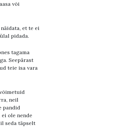
aasa või
äidata, et te ei
ülal pidada.
oones tagama
ga. Seepärast
ud teie isa vara
ovõimetuid
ra, neil
le pandid
 ei ole nende
il seda täpselt