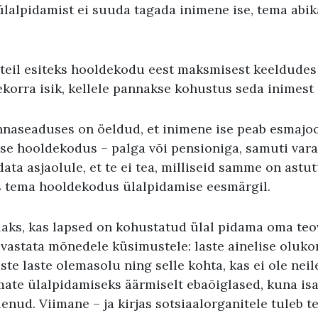
i ülalpidamist ei suuda tagada inimene ise, tema abik
teil esiteks hooldekodu eest maksmisest keeldudes n
ekorra isik, kellele pannakse kohustus seda inimest 
nnaseaduses on öeldud, et inimene ise peab esmaj
se hooldekodus – palga või pensioniga, samuti vara
data asjaolule, et te ei tea, milliseid samme on astut
s tema hooldekodus ülalpidamise eesmärgil.
laks, kas lapsed on kohustatud ülal pidama oma te
vastata mõnedele küsimustele: laste ainelise olukor
te laste olemasolu ning selle kohta, kas ei ole nei
ate ülalpidamiseks äärmiselt ebaõiglased, kuna isa
enud. Viimane – ja kirjas sotsiaalorganitele tuleb te