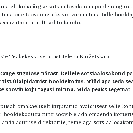
duda elukohajärgse sotsiaalosakonna poole ning uuri
tada õde teovõimetuks või vormistada talle hooldaj
ik saavutada ainult kohtu kaudu.
ste Teabekeskuse jurist Jelena Karžetskaja.
auge sugulase pärast, kellele sotsiaalosakond p
utist ülalpidamist hooldekodus. Nüüd aga teda seal
 ise soovib koju tagasi minna. Mida peaks tegema?
piisab omakäeliselt kirjutatud avaldusest selle koht
u hooldekoduga ning soovib elada omaenda korteris
 anda asutuse direktorile, teine aga sotsiaalosakon