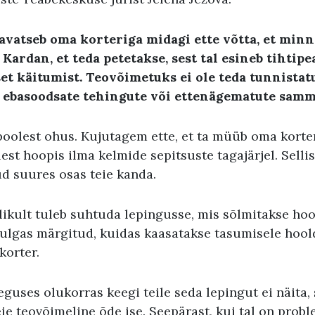
avatseb oma korteriga midagi ette võtta, et minn
Kardan, et teda petetakse, sest tal esineb tihtip
et käitumist. Teovõimetuks ei ole teda tunnistat
t ebasoodsate tehingute või ettenägematute samm
poolest ohus. Kujutagem ette, et ta müüb oma korter
llest hoopis ilma kelmide sepitsuste tagajärjel. Selli
 suures osas teie kanda.
elikult tuleb suhtuda lepingusse, mis sõlmitakse ho
ulgas märgitud, kuidas kaasatakse tasumisele hoo
korter.
eguses olukorras keegi teile seda lepingut ei näita, 
eie teovõimeline õde ise. Seepärast, kui tal on probl