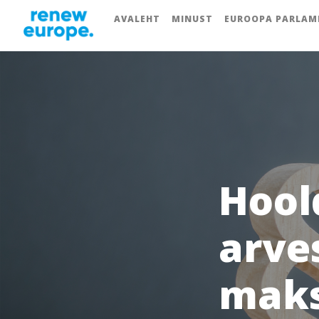
AVALEHT
MINUST
EUROOPA PARLAM
Hool
arve
mak