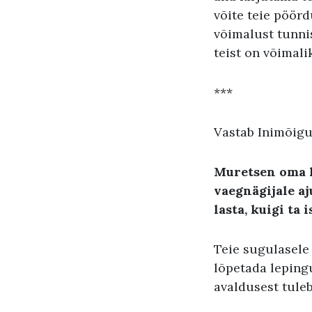
võite teie pöör
võimalust tunnis
teist on võimal
***
Vastab Inimõigu
Muretsen oma k
vaegnägijale aj
lasta, kuigi ta
Teie sugulasele 
lõpetada leping
avaldusest tuleb