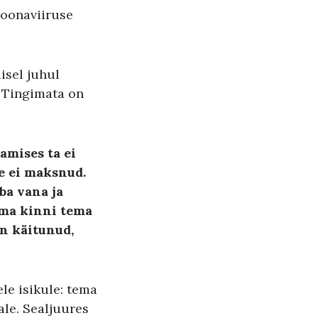
roonaviiruse
lisel juhul
. Tingimata on
amises ta ei
te ei maksnud.
ba vana ja
sma kinni tema
n käitunud,
le isikule: tema
ale. Sealjuures