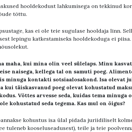
raskused hooldekodust lahkumisega on tekkinud ko
õude tõttu.
äpsustage, kas ei ole teie sugulase hooldaja linn. Sel
sest lepingu katkestamiseks hooldekoduga ei piisa
nõusolekut.
ma maha, kui mina olin veel sülelaps. Minu kasvat
teise naisega, kellega tal on samuti poeg. Alimen
tis minuga kontakti sotsiaalosakond. Isa olevat ju
a kui täiskasvanud poeg olevat kohustatud mak
kodus. Võttes arvesse seda, kuidas tema minuga o
 ole kohustatud seda tegema. Kas mul on õigus?
annakse kohustus isa ülal pidada juriidiliselt kolme
ee tuleneb kooseluseadusest), teile ja teie poolvenn