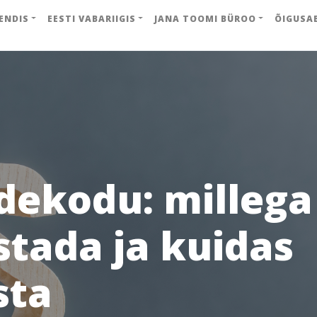
ENDIS
EESTI VABARIIGIS
JANA TOOMI BÜROO
ÕIGUSA
dekodu: millega
stada ja kuidas
sta