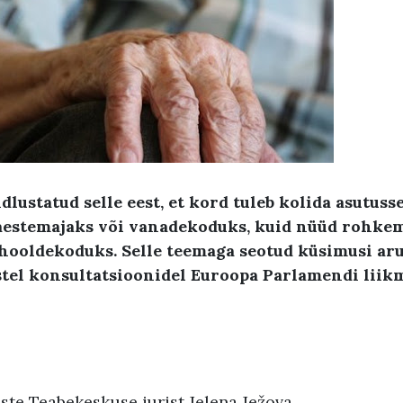
ndlustatud selle eest, et kord tuleb kolida asutuss
vaestemajaks või vanadekoduks, kuid nüüd rohke
hooldekoduks. Selle teemaga seotud küsimusi aru
listel konsultatsioonidel Euroopa Parlamendi lii
ste Teabekeskuse jurist Jelena Ježova.