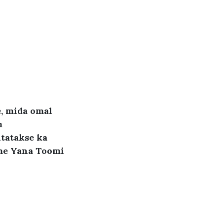
e, mida omal
m
tatakse ka
kme Yana Toomi