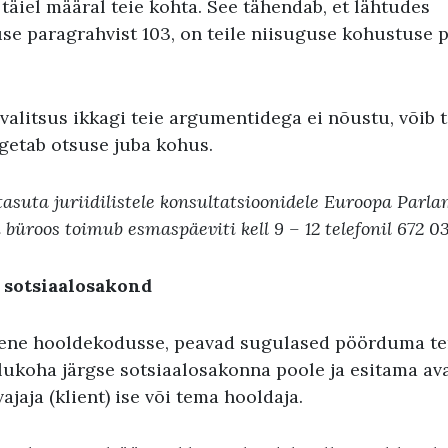
 täiel määral teie kohta. See tähendab, et lähtudes
e paragrahvist 103, on teile niisuguse kohustuse
alitsus ikkagi teie argumentidega ei nõustu, võib 
ngetab otsuse juba kohus.
tasuta juriidilistele konsultatsioonidele Euroopa Parl
büroos toimub esmaspäeviti kell 9 – 12 telefonil
672 03
 sotsiaalosakond
mene hooldekodusse, peavad sugulased pöörduma t
lukoha järgse sotsiaalosakonna poole ja esitama ava
vajaja (klient) ise või tema hooldaja.