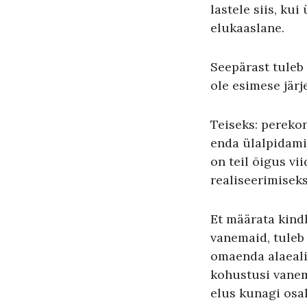
lastele siis, ku
elukaaslane.
Seepärast tuleb 
ole esimese järj
Teiseks: pereko
enda ülalpidami
on teil õigus vii
realiseerimisek
Et määrata kind
vanemaid, tuleb 
omaenda alaealis
kohustusi vanem
elus kunagi osal