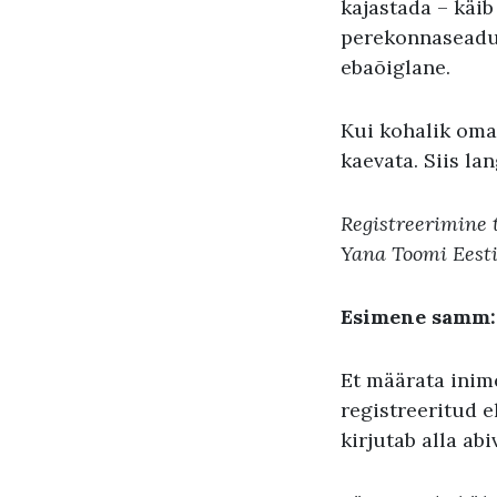
kajastada – käib
perekonnaseadus
ebaõiglane.
Kui kohalik omav
kaevata. Siis la
Registreerimine 
Yana Toomi Eesti 
Esimene samm:
Et määrata ini
registreeritud e
kirjutab alla abi