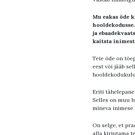
Mu eakas õde k
hooldekodusse. 
ja ebaadekvaats
kaitsta inimes
Teie õde on tõe
eest või jääb se
hooldekodukulud
Eriti tähelepan
Selles on muu h
mineva inimese 
On selge, et pra
alla kirjutama t