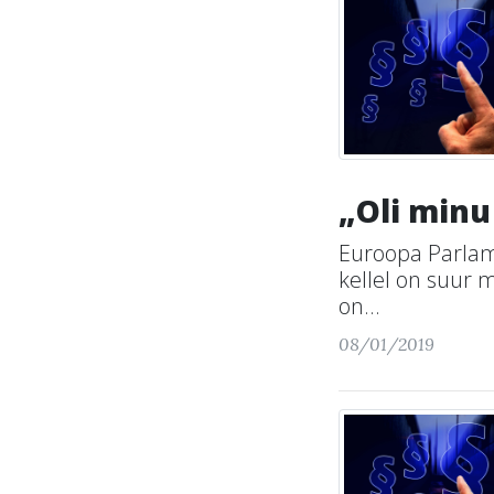
„Oli minu
Euroopa Parlam
kellel on suur
on...
08/01/2019