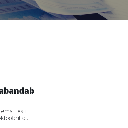
vabandab
tema Eesti
ktoobrit o...