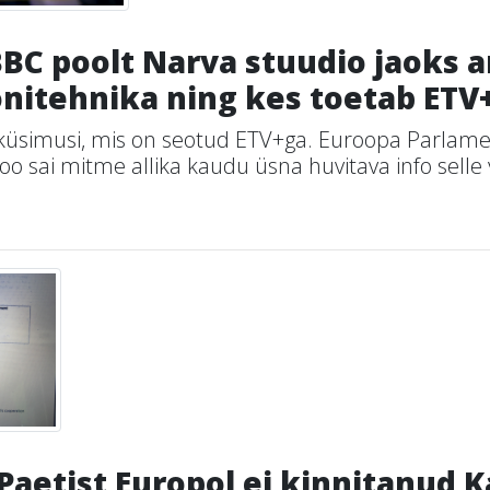
BBC poolt Narva stuudio jaoks 
onitehnika ning kes toetab ETV
 küsimusi, mis on seotud ETV+ga. Euroopa Parlame
oo sai mitme allika kaudu üsna huvitava info selle 
 Paetist Europol ei kinnitanud 