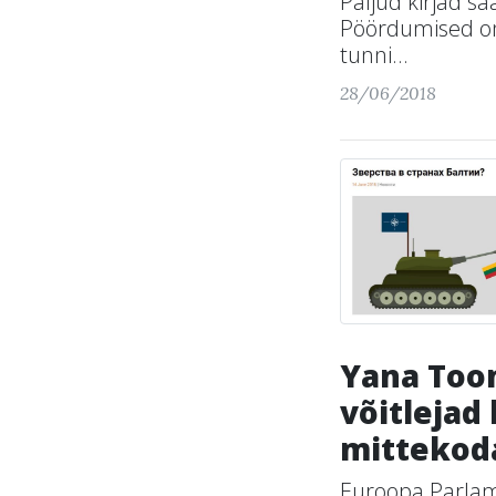
Paljud kirjad s
Pöördumised on 
tunni...
28/06/2018
Yana Too
võitlejad
mittekod
Euroopa Parlame