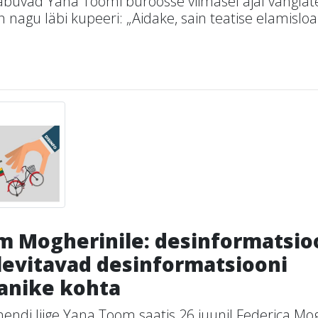
aabuvad Yana Toomi büroosse viimasel ajal vanglate
nagu läbi kupeeri: „Aidake, sain teatise elamislo
m Mogherinile: desinformatsio
 levitavad desinformatsiooni
anike kohta
ndi liige Yana Toom saatis 26.juunil Federica Mog