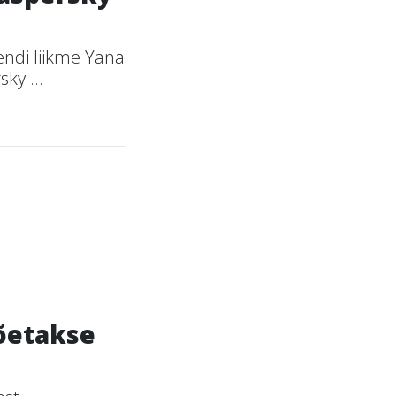
endi liikme Yana
ky ...
võetakse