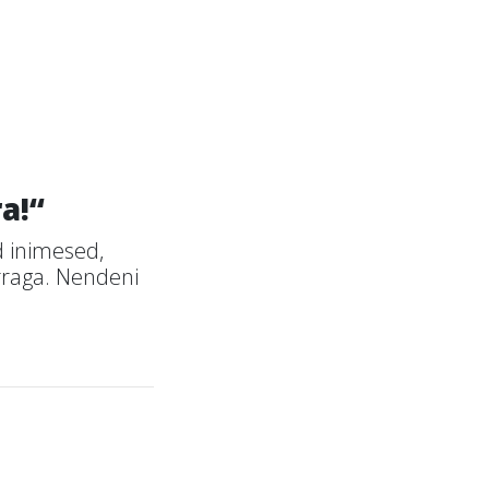
a!“
 inimesed,
rraga. Nendeni