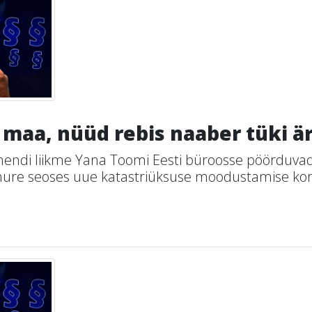
 maa, nüüd rebis naaber tüki är
endi liikme Yana Toomi Eesti büroosse pöörduvad
 mure seoses uue katastriüksuse moodustamise ko