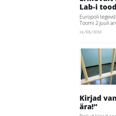
Lab-i too
Europoli tegevd
Toomi 2.juuli ar
14/08/2018
Kirjad va
ära!“