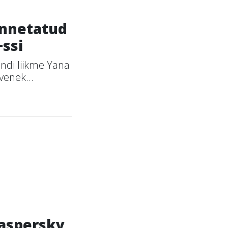
annetatud
+ssi
ndi liikme Yana
venek...
Kaspersky