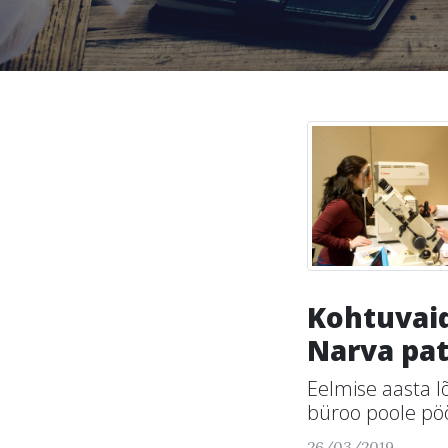
Kohtuvai
Narva pat
Eelmise aasta 
büroo poole pöör
26/03/2019