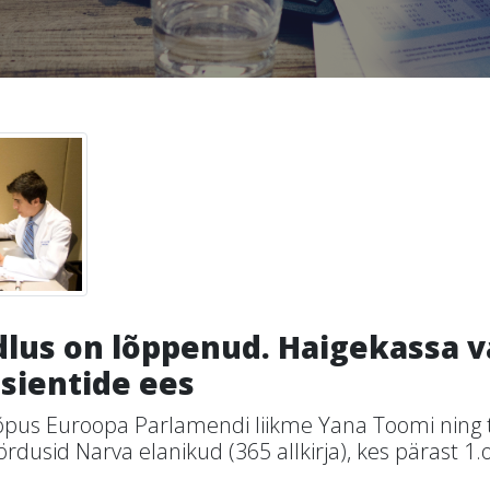
dlus on lõppenud. Haigekassa 
sientide ees
lõpus Euroopa Parlamendi liikme Yana Toomi ning 
dusid Narva elanikud (365 allkirja), kes pärast 1.o