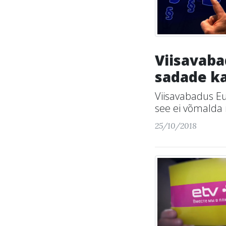
Viisavaba
sadade k
Viisavabadus Eu
see ei võmalda i
25/10/2018