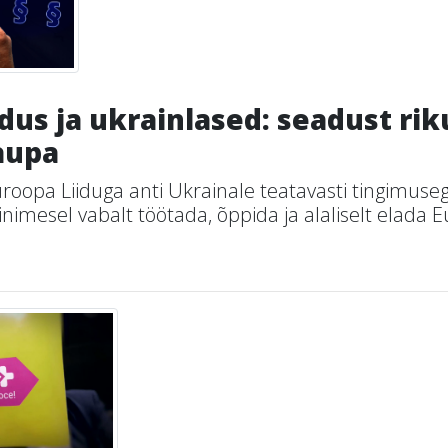
dus ja ukrainlased: seadust ri
aupa
roopa Liiduga anti Ukrainale teatavasti tingimuseg
nimesel vabalt töötada, õppida ja alaliselt elada E