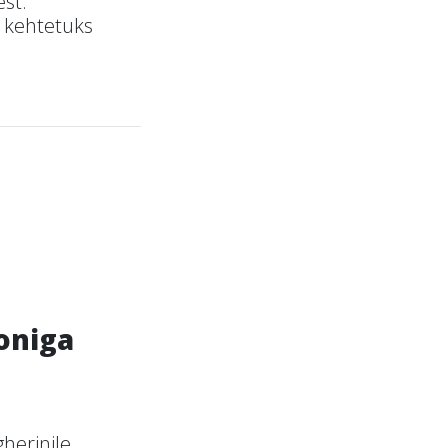
st.
a kehtetuks
oniga
herinile