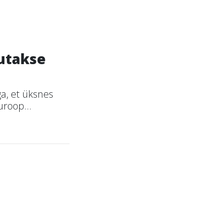
kutakse
a, et üksnes
uroop...