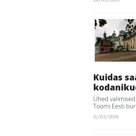
Kuidas sa
kodaniku
Ühed valimised 
Toomi Eesti büro
11/03/2019