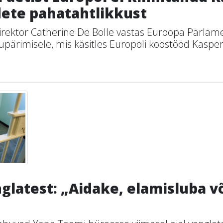
dete pahatahtlikkust
irektor Catherine De Bolle vastas Euroopa Parlam
upärimisele, mis käsitles Europoli koostööd Kaspers
nglatest: „Aidake, elamisluba 