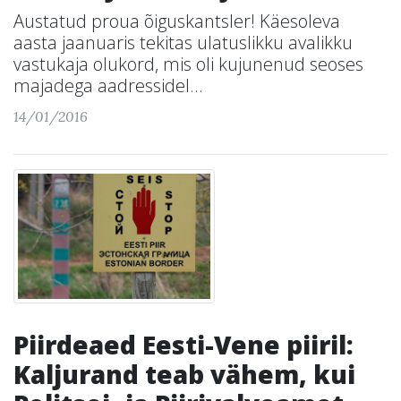
Austatud proua õiguskantsler! Käesoleva
aasta jaanuaris tekitas ulatuslikku avalikku
vastukaja olukord, mis oli kujunenud seoses
majadega aadressidel...
14/01/2016
Piirdeaed Eesti-Vene piiril:
Kaljurand teab vähem, kui