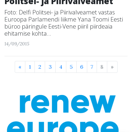
Politsei- ja Piirivalveamet
Foto: Delfi Politsei- ja Piirivalveamet vastas
Euroopa Parlamendi liikme Yana Toomi Eesti
büroo päringule Eesti-Vene piiril piirdeaia
ehitamise kohta...
14/09/2015
«
1
2
3
4
5
6
7
8
»