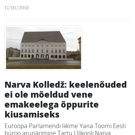
17/01/2018
Narva Kolledž: keelenõuded
ei ole mõeldud vene
emakeelega õppurite
kiusamiseks
Euroopa Parlamendi liikme Yana Toomi Eesti
büroo arupärimine Tartu Ülikooli Narva