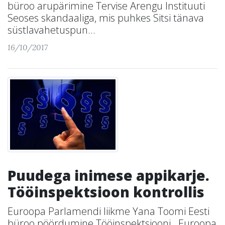
büroo arupärimine Tervise Arengu Instituuti
Seoses skandaaliga, mis puhkes Sitsi tänava
süstlavahetuspun...
16/10/2017
Puudega inimese appikarje.
Tööinspektsioon kontrollis
Euroopa Parlamendi liikme Yana Toomi Eesti
büroo pöördumine Tööinspektsiooni Euroopa