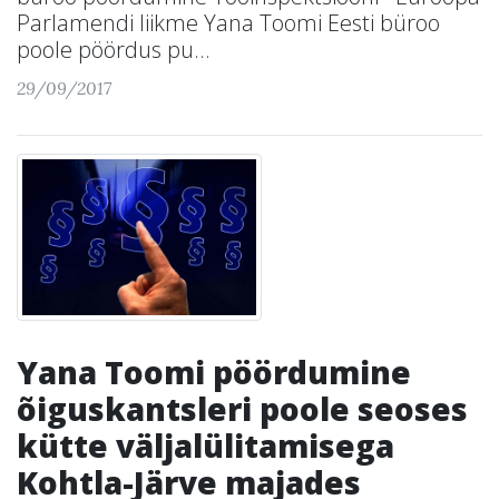
Parlamendi liikme Yana Toomi Eesti büroo
poole pöördus pu...
29/09/2017
Yana Toomi pöördumine
õiguskantsleri poole seoses
kütte väljalülitamisega
Kohtla-Järve majades