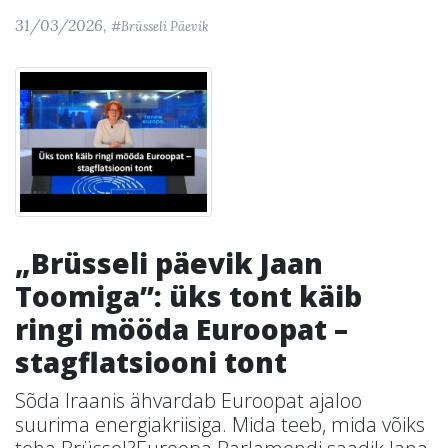
31/03/2026,
#Brüsseli Päevik
„Brüsseli päevik Jaan
Toomiga”: üks tont käib
ringi mööda Euroopat –
stagflatsiooni tont
Sõda Iraanis ähvardab Euroopat ajaloo
suurima energiakriisiga. Mida teeb, mida võiks