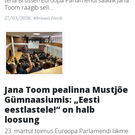
teha Brüssel?Euroopa Parlamendi saadik Jana
Toom räägib sell...
27/03/2026,
#Brüsseli Päevik
Jana Toom pealinna Mustjõe
Gümnaasiumis: „Eesti
eestlastele!“ on halb
loosung
23. märtsil toimus Euroopa Parlamendi liikme