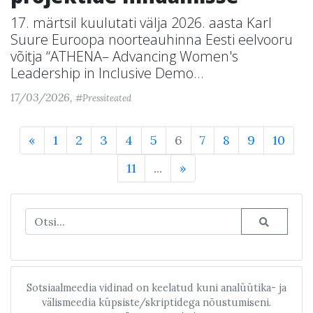
17. märtsil kuulutati välja 2026. aasta Karl
Suure Euroopa noorteauhinna Eesti eelvooru
võitja “ATHENA– Advancing Women's
Leadership in Inclusive Demo...
17/03/2026,
#Pressiteated
«
1
2
3
4
5
6
7
8
9
10
11
...
»
Sotsiaalmeedia vidinad on keelatud kuni analüütika- ja
välismeedia küpsiste/skriptidega nõustumiseni.