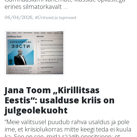
erines silmatorkavalt ...
06/04/2026,
#Üritused ja tegevused
Jana Toom „Kirillitsas
Eestis“: usalduse kriis on
julgeolekuoht
“Meie valitsusel puudub rahva usaldus ja pole
ime, et kriisiolukorras mitte keegi teda ei kuula
ka. See on see, mida räägib opositsioon: et