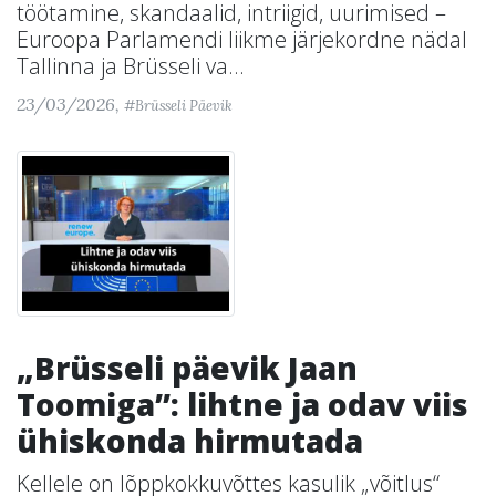
töötamine, skandaalid, intriigid, uurimised –
Euroopa Parlamendi liikme järjekordne nädal
Tallinna ja Brüsseli va...
23/03/2026,
#Brüsseli Päevik
„Brüsseli päevik Jaan
Toomiga”: lihtne ja odav viis
ühiskonda hirmutada
Kellele on lõppkokkuvõttes kasulik „võitlus“