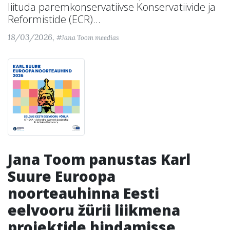
liituda paremkonservatiivse Konservatiivide ja
Reformistide (ECR)...
18/03/2026,
#Jana Toom meedias
Jana Toom panustas Karl
Suure Euroopa
noorteauhinna Eesti
eelvooru žürii liikmena
projektide hindamisse