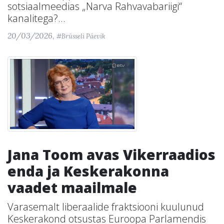
sotsiaalmeedias „Narva Rahvavabariigi“
kanalitega?...
20/03/2026,
#Brüsseli Päevik
Jana Toom avas Vikerraadios
enda ja Keskerakonna
vaadet maailmale
Varasemalt liberaalide fraktsiooni kuulunud
Keskerakond otsustas Euroopa Parlamendis