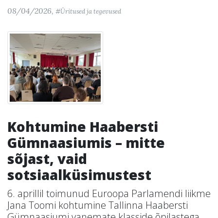
08/04/2026,
#Üritused ja tegevused
Kohtumine Haabersti
Gümnaasiumis – mitte
sõjast, vaid
sotsiaalküsimustest
6. aprillil toimunud Euroopa Parlamendi liikme
Jana Toomi kohtumine Tallinna Haabersti
Gümnaasiumi vanemate klasside õpilastega