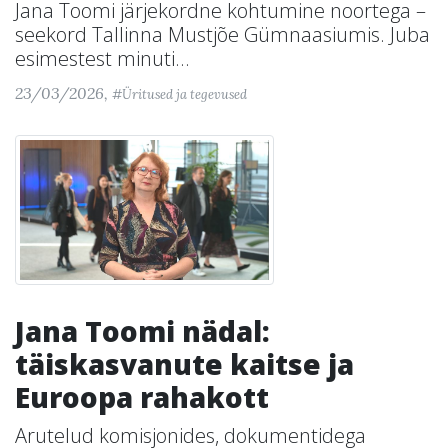
Jana Toomi järjekordne kohtumine noortega –
seekord Tallinna Mustjõe Gümnaasiumis. Juba
esimestest minuti...
23/03/2026,
#Üritused ja tegevused
Jana Toomi nädal:
täiskasvanute kaitse ja
Euroopa rahakott
Arutelud komisjonides, dokumentidega