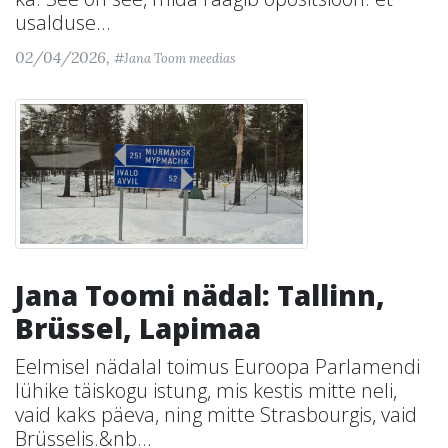
usalduse...
02/04/2026,
#Jana Toom meedias
Jana Toomi nädal: Tallinn,
Brüssel, Lapimaa
Eelmisel nädalal toimus Euroopa Parlamendi
lühike täiskogu istung, mis kestis mitte neli,
vaid kaks päeva, ning mitte Strasbourgis, vaid
Brüsselis.&nb...