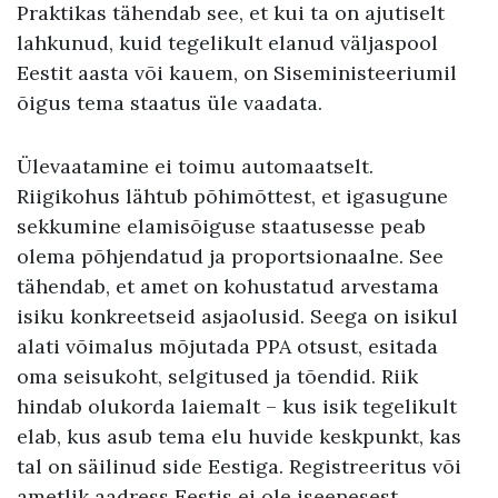
Praktikas tähendab see, et kui ta on ajutiselt
lahkunud, kuid tegelikult elanud väljaspool
Eestit aasta või kauem, on Siseministeeriumil
õigus tema staatus üle vaadata.
Ülevaatamine ei toimu automaatselt.
Riigikohus lähtub põhimõttest, et igasugune
sekkumine elamisõiguse staatusesse peab
olema põhjendatud ja proportsionaalne. See
tähendab, et amet on kohustatud arvestama
isiku konkreetseid asjaolusid. Seega on isikul
alati võimalus mõjutada PPA otsust, esitada
oma seisukoht, selgitused ja tõendid. Riik
hindab olukorda laiemalt – kus isik tegelikult
elab, kus asub tema elu huvide keskpunkt, kas
tal on säilinud side Eestiga. Registreeritus või
ametlik aadress Eestis ei ole iseenesest