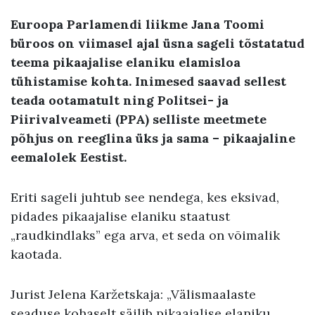
Euroopa Parlamendi liikme Jana Toomi
büroos on viimasel ajal üsna sageli tõstatatud
teema pikaajalise elaniku elamisloa
tühistamise kohta. Inimesed saavad sellest
teada ootamatult ning Politsei- ja
Piirivalveameti (PPA) selliste meetmete
põhjus on reeglina üks ja sama – pikaajaline
eemalolek Eestist.
Eriti sageli juhtub see nendega, kes eksivad,
pidades pikaajalise elaniku staatust
„raudkindlaks” ega arva, et seda on võimalik
kaotada.
Jurist Jelena Karžetskaja: „Välismaalaste
seaduse kohaselt säilib pikaajalise elaniku