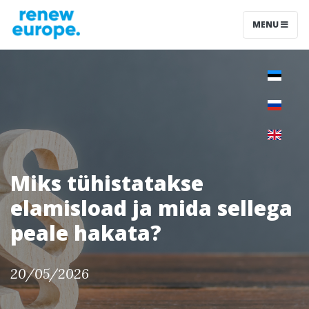
MENU
Miks tühistatakse
elamisload ja mida sellega
peale hakata?
20/05/2026