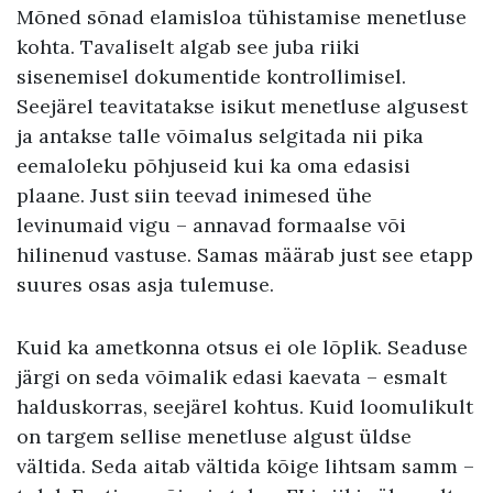
Mõned sõnad elamisloa tühistamise menetluse
kohta. Tavaliselt algab see juba riiki
sisenemisel dokumentide kontrollimisel.
Seejärel teavitatakse isikut menetluse algusest
ja antakse talle võimalus selgitada nii pika
eemaloleku põhjuseid kui ka oma edasisi
plaane. Just siin teevad inimesed ühe
levinumaid vigu – annavad formaalse või
hilinenud vastuse. Samas määrab just see etapp
suures osas asja tulemuse.
Kuid ka ametkonna otsus ei ole lõplik. Seaduse
järgi on seda võimalik edasi kaevata – esmalt
halduskorras, seejärel kohtus. Kuid loomulikult
on targem sellise menetluse algust üldse
vältida. Seda aitab vältida kõige lihtsam samm –