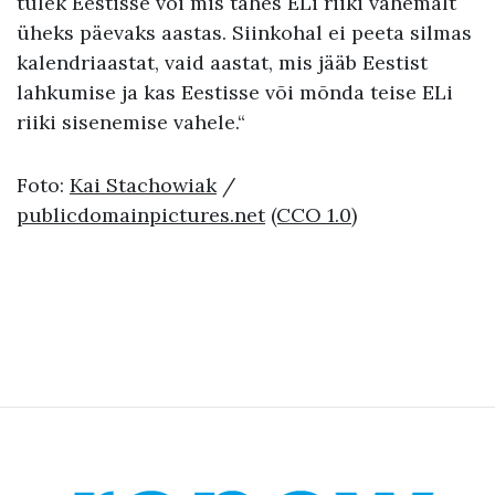
tulek Eestisse või mis tahes ELi riiki vähemalt
üheks päevaks aastas. Siinkohal ei peeta silmas
kalendriaastat, vaid aastat, mis jääb Eestist
lahkumise ja kas Eestisse või mõnda teise ELi
riiki sisenemise vahele.“
Foto:
Kai Stachowiak
/
publicdomainpictures.net
(CCO 1.0)