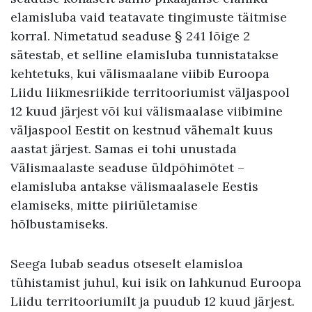
elamisluba vaid teatavate tingimuste täitmise
korral. Nimetatud seaduse § 241 lõige 2
sätestab, et selline elamisluba tunnistatakse
kehtetuks, kui välismaalane viibib Euroopa
Liidu liikmesriikide territooriumist väljaspool
12 kuud järjest või kui välismaalase viibimine
väljaspool Eestit on kestnud vähemalt kuus
aastat järjest. Samas ei tohi unustada
Välismaalaste seaduse üldpõhimõtet –
elamisluba antakse välismaalasele Eestis
elamiseks, mitte piiriületamise
hõlbustamiseks.
Seega lubab seadus otseselt elamisloa
tühistamist juhul, kui isik on lahkunud Euroopa
Liidu territooriumilt ja puudub 12 kuud järjest.