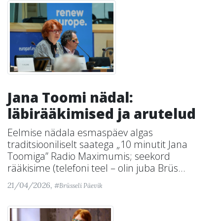
Jana Toomi nädal:
läbirääkimised ja arutelud
Eelmise nädala esmaspäev algas
traditsiooniliselt saatega „10 minutit Jana
Toomiga” Radio Maximumis; seekord
rääkisime (telefoni teel – olin juba Brüs...
21/04/2026,
#Brüsseli Päevik