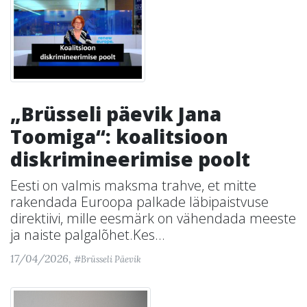
„Brüsseli päevik Jana
Toomiga“: koalitsioon
diskrimineerimise poolt
Eesti on valmis maksma trahve, et mitte
rakendada Euroopa palkade läbipaistvuse
direktiivi, mille eesmärk on vähendada meeste
ja naiste palgalõhet.Kes...
17/04/2026,
#Brüsseli Päevik