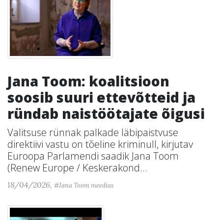
Jana Toom: koalitsioon
soosib suuri ettevõtteid ja
ründab naistöötajate õigusi
Valitsuse rünnak palkade läbipaistvuse
direktiivi vastu on tõeline kriminull, kirjutav
Euroopa Parlamendi saadik Jana Toom
(Renew Europe / Keskerakond...
18/04/2026,
#Jana Toom meedias