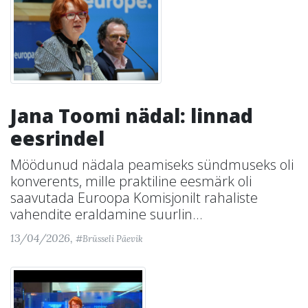
Jana Toomi nädal: linnad
eesrindel
Möödunud nädala peamiseks sündmuseks oli
konverents, mille praktiline eesmärk oli
saavutada Euroopa Komisjonilt rahaliste
vahendite eraldamine suurlin...
13/04/2026,
#Brüsseli Päevik