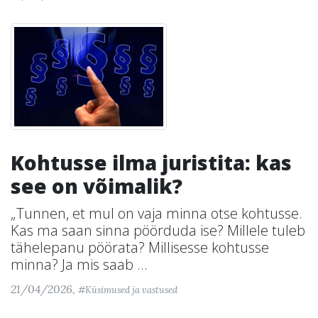
Kohtusse ilma juristita: kas
see on võimalik?
„Tunnen, et mul on vaja minna otse kohtusse.
Kas ma saan sinna pöörduda ise? Millele tuleb
tähelepanu pöörata? Millisesse kohtusse
minna? Ja mis saab ...
21/04/2026,
#Küsimused ja vastused