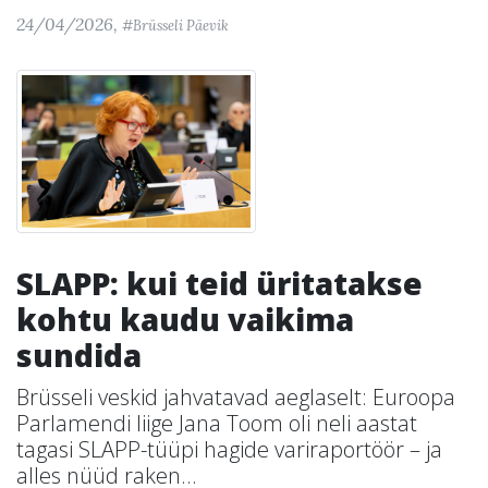
24/04/2026,
#Brüsseli Päevik
SLAPP: kui teid üritatakse
kohtu kaudu vaikima
sundida
Brüsseli veskid jahvatavad aeglaselt: Euroopa
Parlamendi liige Jana Toom oli neli aastat
tagasi SLAPP-tüüpi hagide variraportöör – ja
alles nüüd raken...