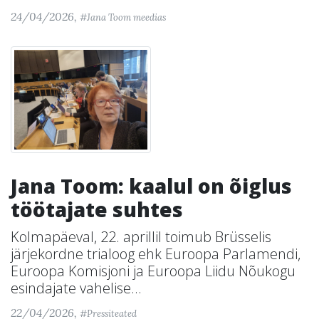
24/04/2026,
#Jana Toom meedias
Jana Toom: kaalul on õiglus
töötajate suhtes
Kolmapäeval, 22. aprillil toimub Brüsselis
järjekordne trialoog ehk Euroopa Parlamendi,
Euroopa Komisjoni ja Euroopa Liidu Nõukogu
esindajate vahelise...
22/04/2026,
#Pressiteated