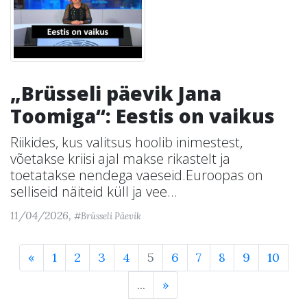
„Brüsseli päevik Jana
Toomiga“: Eestis on vaikus
Riikides, kus valitsus hoolib inimestest,
võetakse kriisi ajal makse rikastelt ja
toetatakse nendega vaeseid.Euroopas on
selliseid näiteid küll ja vee...
11/04/2026,
#Brüsseli Päevik
«
1
2
3
4
5
6
7
8
9
10
...
»