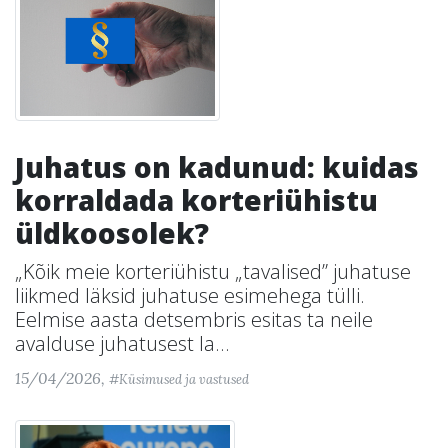
Juhatus on kadunud: kuidas
korraldada korteriühistu
üldkoosolek?
„Kõik meie korteriühistu „tavalised” juhatuse
liikmed läksid juhatuse esimehega tülli.
Eelmise aasta detsembris esitas ta neile
avalduse juhatusest la...
15/04/2026,
#Küsimused ja vastused