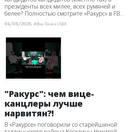
президенты всех милее, всех румяней и
белее? Полностью смотрите «Ракурс» в FB...
04/08/2026,
#Яна Тоом в СМИ
"Ракурс": чем вице-
канцлеры лучше
нарвитян?!
В «Ракурсе» поговорили со старейшиной
таллиннского района Кесклинн Никитой