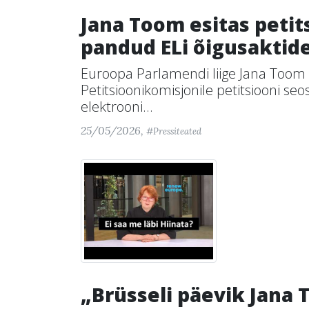
Jana Toom esitas petit
pandud ELi õigusaktid
Euroopa Parlamendi liige Jana Toom
Petitsioonikomisjonile petitsiooni seo
elektrooni...
25/05/2026,
#Pressiteated
„Brüsseli päevik Jana 