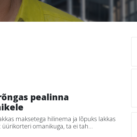
rõngas pealinna
nikele
 hakkas maksetega hilinema ja lõpuks lakkas
üürikorteri omanikuga, ta ei tah...