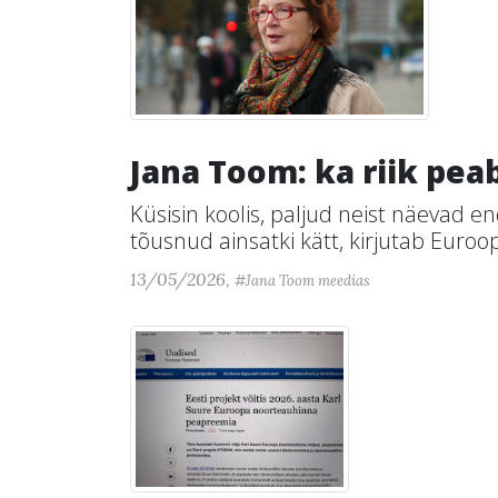
Jana Toom: ka riik pe
Küsisin koolis, paljud neist näevad 
tõusnud ainsatki kätt, kirjutab Euro
13/05/2026,
#Jana Toom meedias