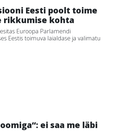
siooni Eesti poolt toime
e rikkumise kohta
 esitas Euroopa Parlamendi
ses Eestis toimuva laialdase ja valimatu
Toomiga“: ei saa me läbi