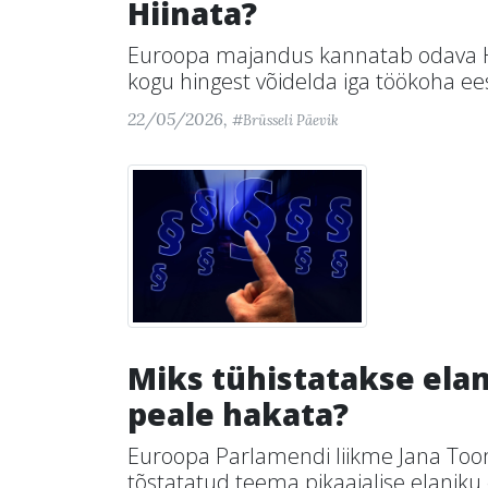
Hiinata?
Euroopa majandus kannatab odava Hi
kogu hingest võidelda iga töökoha ee
22/05/2026,
#Brüsseli Päevik
Miks tühistatakse elam
peale hakata?
Euroopa Parlamendi liikme Jana Toomi
tõstatatud teema pikaajalise elaniku 