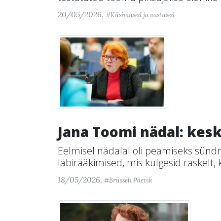
20/05/2026,
#Küsimused ja vastused
Jana Toomi nädal: kes
Eelmisel nädalal oli peamiseks sünd
läbirääkimised, mis kulgesid raskelt, k
18/05/2026,
#Brüsseli Päevik