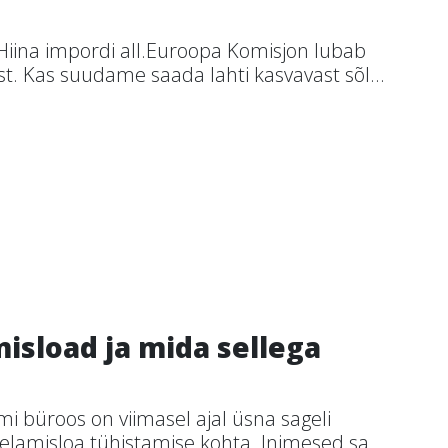
ina impordi all.Euroopa Komisjon lubab
st. Kas suudame saada lahti kasvavast sõl...
isload ja mida sellega
 büroos on viimasel ajal üsna sageli
elamisloa tühistamise kohta. Inimesed sa...