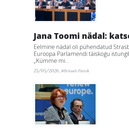
Jana Toomi nädal: kat
Eelmine nädal oli pühendatud Stras
Euroopa Parlamendi täiskogu istung
„Kümme mi...
25/05/2026,
#Brüsseli Päevik