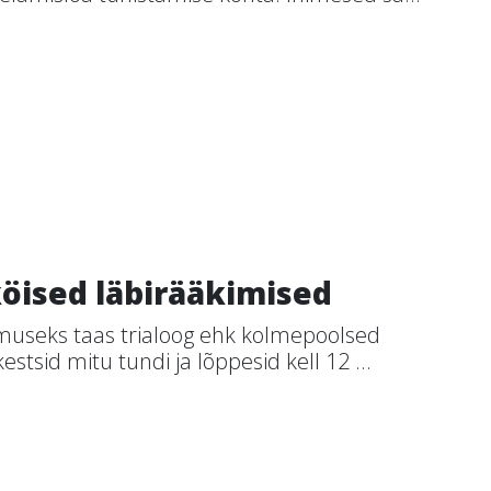
köised läbirääkimised
museks taas trialoog ehk kolmepoolsed
estsid mitu tundi ja lõppesid kell 12 ...