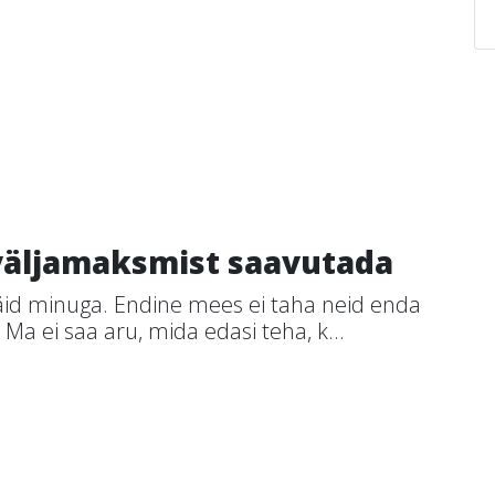
 väljamaksmist saavutada
äid minuga. Endine mees ei taha neid enda
 Ma ei saa aru, mida edasi teha, k...