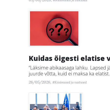
#Küsimused ja vastused
Kuidas õigesti elatise
“Läksime abikaasaga lahku. Lapsed j
juurde võtta, kuid ei maksa ka elatist.
26/05/2026,
#Küsimused ja vastused