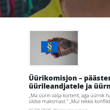
Üürikomisjon – pääste
üürileandjatele ja üür
„Ma üürin välja korterit, aga üürnik
üldse maksmast.“ „Mul tekkis konflikt 
05/06/2026,