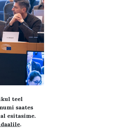
kul teel
mumi saates
al esitasime.
daalile
.