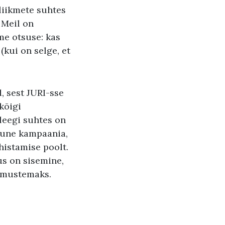
liikmete suhtes
 Meil on
me otsuse: kas
(kui on selge, et
, sest JURI-sse
kõigi
leegi suhtes on
ugune kampaania,
istamise poolt.
us on sisemine,
a mustemaks.