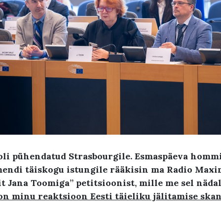
oli pühendatud Strasbourgile. Esmaspäeva hommi
endi täiskogu istungile rääkisin ma Radio Maxi
Jana Toomiga” petitsioonist, mille me sel nädal
on minu reaktsioon Eesti täieliku jälitamise skan