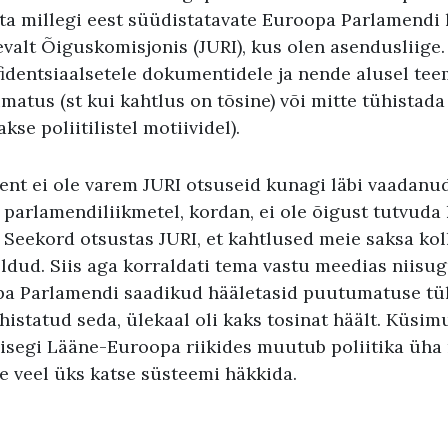
ta millegi eest süüdistatavate Euroopa Parlamendi 
valt Õiguskomisjonis (JURI), kus olen asendusliige.
identsiaalsetele dokumentidele ja nende alusel tee
atus (st kui kahtlus on tõsine) või mitte tühistada 
kse poliitilistel motiividel).
nt ei ole varem JURI otsuseid kunagi läbi vaadanud
parlamendiliikmetel, kordan, ei ole õigust tutvuda 
Seekord otsustas JURI, et kahtlused meie saksa kol
õeldud. Siis aga korraldati tema vastu meedias niis
pa Parlamendi saadikud hääletasid puutumatuse tüh
istatud seda, ülekaal oli kaks tosinat häält. Küsim
: isegi Lääne-Euroopa riikides muutub poliitika üh
e veel üks katse süsteemi häkkida.