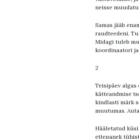
neisse muudatus
Samas jääb enam
raudteedeni. Tu
Midagi tuleb muu
koordinaatori ja
2
Teisipäev algas
kätteandmise ts
kindlasti märk s
muutumas. Autas
Hääletatud küsim
ettepanek tühi