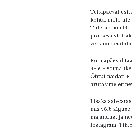
Teisipäeval esi
kohta, mille ül
Tuletan meelde,
protsessist: fra
versioon esitat
Kolmapäeval taa
4-le – võimalik
Õhtul näidati ET
arutasime erine
Lisaks salvesta
mis võib alguse 
majandust ja nee
Instagram
,
Tikt