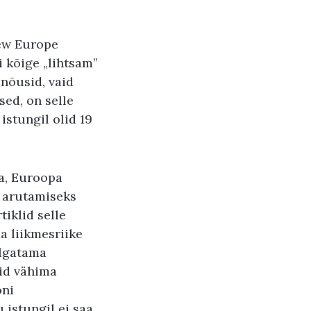
ew Europe
i kõige „lihtsam”
lnõusid, vaid
ed, on selle
istungil olid 19
ta, Euroopa
e arutamiseks
tiklid selle
a liikmesriike
algatama
tid vähima
oni
 istungil ei saa