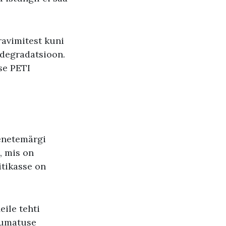
ravimitest kuni
 degradatsioon.
se PETI
eenetemärgi
, mis on
itikasse on
ile tehti
tumatuse