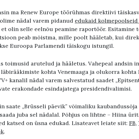
tasin ma Renew Europe töörühmas direktiivi täiskas
e olime nädal varem pidanud
edukaid kolmepoolseid 
 et olin selle eelnõu peamine raportöör. Esitamine 
ktsioon peab mõistma, mille poolt hääletab, kui direkt
akse Euroopa Parlamendi täiskogu istungil.
s toimusid arutelud ja hääletus. Vahepeal andsin i
e läbirääkimiste kohta Venemaaga ja olukorra kohta
V+ kanalil nädal varem salvestatud saadet „Epitsent
vate erakondade esindajatega presidendivalimisi.
sin saate „Brüsseli päevik” võimaliku kaubandussõja
saada juba sel nädalal. Põhjus on lihtne – Hiina üri
d katsed on üsna edukad. Lisateavet leiate siit:
FB
,
ok
.