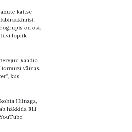
vanute kaitse
läbirääkimisi
.
töögrupis on osa
iivi lõplik
ntervjuu Raadio
 Hormuzi väinas.
er”, kus
 kohta Hiinaga,
tab häkkida ELi
YouTube
,