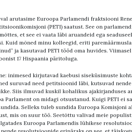
val arutasime Euroopa Parlamendi fraktsiooni Ren
itsioonikomisjoni (PETI) saatust. See on parlamend
mõttes, et see ei vaata läbi aruandeid ega seadusee
i. Kuid mõned minu kolleegid, eriti paremäärmuslas
nud” ja kasutavad PETI tööd oma huvides. Viimasel 
oonist 17 Hispaania päritoluga.
tne: inimesed kirjutavad kaebusi siseküsimuste koh
med suruvad need petitsioonid läbi, kutsuvad nend
ikke. Siis ilmuvad kuskil kohalikus ajakirjanduses ar
pa Parlament on midagi otsustanud. Kuigi PETI ei sa
undida. Selleks tuleb sundida Euroopa Komisjoni 
st, mis on suur töö. Seetõttu valivad meie populis
algatades Euroopa Parlamendis lühikese resolutsio
 nende resolutsioonide eripäraks on see, et täiskogu