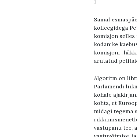
1
Samal esmaspäe
kolleegidega Pet
komisjon selles 
kodanike kaebus
komisjoni „häkki
arutatud petitsi
Algoritm on lih
Parlamendi liik
kohale ajakirjan
kohta, et Euroo
midagi tegema s
rikkumismenetlu
vastupanu tee, 
vastuvõtmise, ja