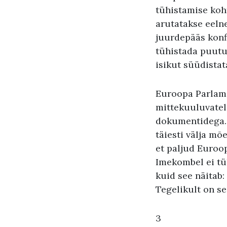
tühistamise koh
arutatakse eelne
juurdepääs konf
tühistada puutum
isikut süüdistata
Euroopa Parlame
mittekuuluvatel 
dokumentidega. 
täiesti välja m
et paljud Euroo
Imekombel ei tüh
kuid see näitab
Tegelikult on se
3