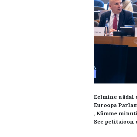
Eelmine nädal 
Euroopa Parlam
„Kümme minutit 
See petitsioon 