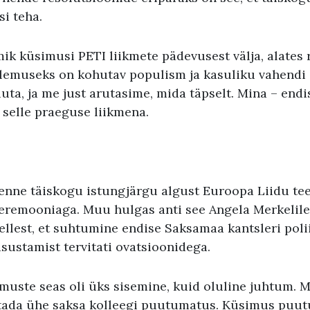
i teha.
ik küsimusi PETI liikmete pädevusest välja, alates 
lemuseks on kohutav populism ja kasuliku vahendi
ta, ja me just arutasime, mida täpselt. Mina – endi
 selle praeguse liikmena.
 enne täiskogu istungjärgu algust Euroopa Liidu t
eremooniaga. Muu hulgas anti see Angela Merkelile
ellest, et suhtumine endise Saksamaa kantsleri poli
ustamist tervitati ovatsioonidega.
uste seas oli üks sisemine, kuid oluline juhtum. Me
stada ühe saksa kolleegi puutumatus. Küsimus puu