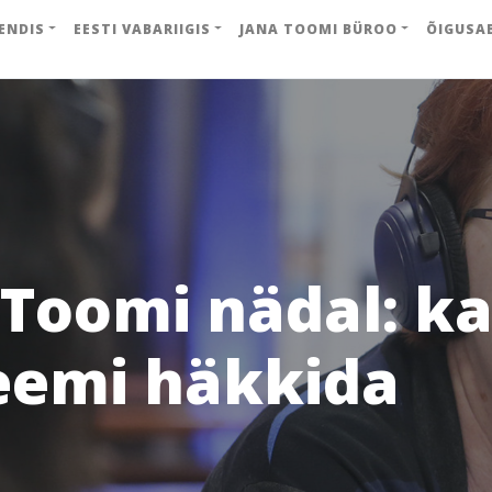
ENDIS
EESTI VABARIIGIS
JANA TOOMI BÜROO
ÕIGUSA
 Toomi nädal: k
eemi häkkida