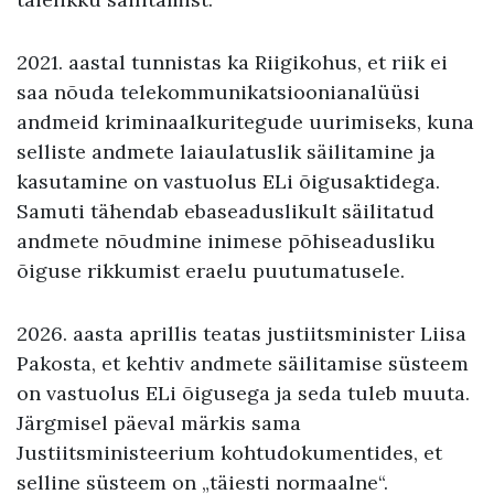
2021. aastal tunnistas ka Riigikohus, et riik ei
saa nõuda telekommunikatsioonianalüüsi
andmeid kriminaalkuritegude uurimiseks, kuna
selliste andmete laiaulatuslik säilitamine ja
kasutamine on vastuolus ELi õigusaktidega.
Samuti tähendab ebaseaduslikult säilitatud
andmete nõudmine inimese põhiseadusliku
õiguse rikkumist eraelu puutumatusele.
2026. aasta aprillis teatas justiitsminister Liisa
Pakosta, et kehtiv andmete säilitamise süsteem
on vastuolus ELi õigusega ja seda tuleb muuta.
Järgmisel päeval märkis sama
Justiitsministeerium kohtudokumentides, et
selline süsteem on „täiesti normaalne“.