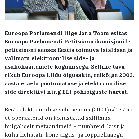
Euroopa Parlamendi liige Jana Toom esitas
Euroopa Parlamendi Petitsioonikomisjonile
petitsiooni seoses Eestis toimuva laialdase ja
valimatu elektroonilise side- ja
asukohaandmete kogumisega. Selline tava
rikub Euroopa Liidu õigusakte, eelkõige 2002.
aasta eraelu puutumatuse ja elektroonilise
side direktiivi ning ELi põhiõiguste hartat.
Eesti elektroonilise side seadus (2004) sätestab,
et operaatorid on kohustatud säilitama
hulgaliselt metaandmeid – numbreid, kust ja
kuhu helistati, kõne algus- ja lõppkellaaega