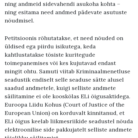
ning andmeid sidevahendi asukoha kohta –
ning esitama need andmed pädevate asutuste
nõudmisel.
Petitsioonis rõhutatakse, et need nõuded on
üldised ega piirdu isikutega, keda
kahtlustatakse tõsiste kuritegude
toimepanemises või kes kujutavad endast
mingit ohtu. Samuti viitab Kriminaalmenetluse
seadustik endiselt selle seaduse sätte alusel
saadud andmetele, kuigi selliste andmete
säilitamine ei ole kooskõlas ELi õigusaktidega.
Euroopa Liidu Kohus (Court of Justice of the
European Union) on korduvalt kinnitanud, et
ELi õigus keelab liikmesriikide seadustel nõuda
elektroonilise side pakkujatelt selliste andmete
täielikku säilitamist.