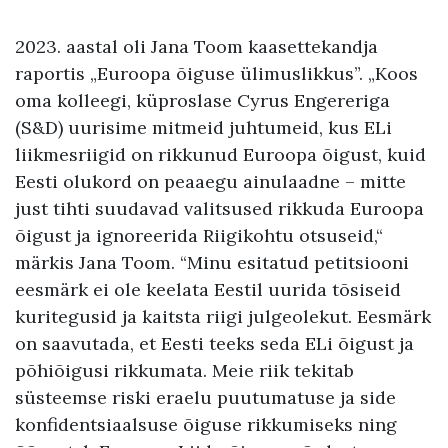
2023. aastal oli Jana Toom kaasettekandja
raportis „Euroopa õiguse ülimuslikkus”. „Koos
oma kolleegi, küproslase Cyrus Engereriga
(S&D) uurisime mitmeid juhtumeid, kus ELi
liikmesriigid on rikkunud Euroopa õigust, kuid
Eesti olukord on peaaegu ainulaadne – mitte
just tihti suudavad valitsused rikkuda Euroopa
õigust ja ignoreerida Riigikohtu otsuseid,“
märkis Jana Toom. “Minu esitatud petitsiooni
eesmärk ei ole keelata Eestil uurida tõsiseid
kuritegusid ja kaitsta riigi julgeolekut. Eesmärk
on saavutada, et Eesti teeks seda ELi õigust ja
põhiõigusi rikkumata. Meie riik tekitab
süsteemse riski eraelu puutumatuse ja side
konfidentsiaalsuse õiguse rikkumiseks ning