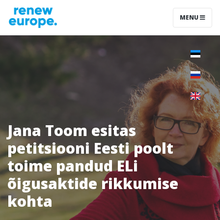
MENU
Jana Toom esitas
petitsiooni Eesti poolt
toime pandud ELi
õigusaktide rikkumise
kohta