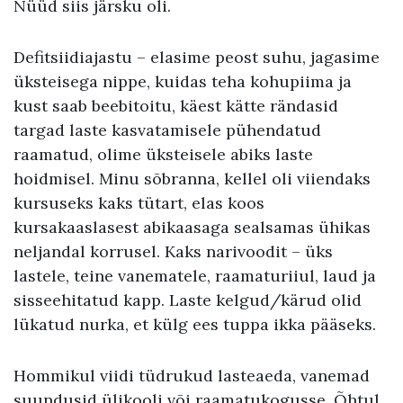
Nüüd siis järsku oli.
Defitsiidiajastu – elasime peost suhu, jagasime
üksteisega nippe, kuidas teha kohupiima ja
kust saab beebitoitu, käest kätte rändasid
targad laste kasvatamisele pühendatud
raamatud, olime üksteisele abiks laste
hoidmisel. Minu sõbranna, kellel oli viiendaks
kursuseks kaks tütart, elas koos
kursakaaslasest abikaasaga sealsamas ühikas
neljandal korrusel. Kaks narivoodit – üks
lastele, teine vanematele, raamaturiiul, laud ja
sisseehitatud kapp. Laste kelgud/kärud olid
lükatud nurka, et külg ees tuppa ikka pääseks.
Hommikul viidi tüdrukud lasteaeda, vanemad
suundusid ülikooli või raamatukogusse. Õhtul