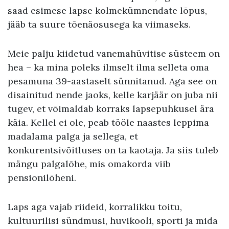
saad esimese lapse kolmekümnendate lõpus,
jääb ta suure tõenäosusega ka viimaseks.
Meie palju kiidetud vanemahüvitise süsteem on
hea – ka mina poleks ilmselt ilma selleta oma
pesamuna 39-aastaselt sünnitanud. Aga see on
disainitud nende jaoks, kelle karjäär on juba nii
tugev, et võimaldab korraks lapsepuhkusel ära
käia. Kellel ei ole, peab tööle naastes leppima
madalama palga ja sellega, et
konkurentsivõitluses on ta kaotaja. Ja siis tuleb
mängu palgalõhe, mis omakorda viib
pensionilõheni.
Laps aga vajab riideid, korralikku toitu,
kultuurilisi sündmusi, huvikooli, sporti ja mida