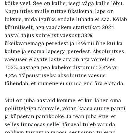
kõike veel. See on kallis, isegi väga kallis lõbu.
Nagu ütles mulle tuttav üksikema: laps on
luksus, mida igaüks endale lubada ei saa. Kõlab
küüniliselt, aga vaadakem statistikat: 2024.
aastal tajus suhtelist vaesust 38%
üksikvanemaga peredest ja 14% nii ühe kui ka
kolme ja enama lapsega peredest. Absoluutses
vaesuses elavate laste arv on aga võrreldes
2023. aastaga pea kahekordistunud: 2,4% vs.
4,2%. Täpsustuseks: absoluutne vaesus
tähendab, et inimene ei suuda end ära elatada.
Mul on juba aastaid komme, et kui lähen oma
poliittelgiga tänavale, võtan kaasa suure panni
ja küpsetan pannkooke. Ja tean juba ette, et
selles linnaosas sellel tänaval tuleb varuda
rohkem tainast ja moosi, sest sinna tulevad