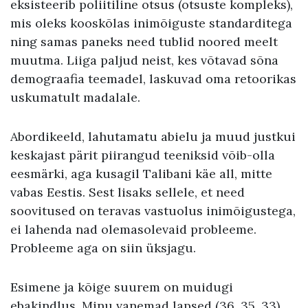
eksisteerib poliitiline otsus (otsuste kompleks),
mis oleks kooskõlas inimõiguste standarditega
ning samas paneks need tublid noored meelt
muutma. Liiga paljud neist, kes võtavad sõna
demograafia teemadel, laskuvad oma retoorikas
uskumatult madalale.
Abordikeeld, lahutamatu abielu ja muud justkui
keskajast pärit piirangud teeniksid võib-olla
eesmärki, aga kusagil Talibani käe all, mitte
vabas Eestis. Sest lisaks sellele, et need
soovitused on teravas vastuolus inimõigustega,
ei lahenda nad olemasolevaid probleeme.
Probleeme aga on siin üksjagu.
Esimene ja kõige suurem on muidugi
ebakindlus. Minu vanemad lapsed (36, 35, 33)