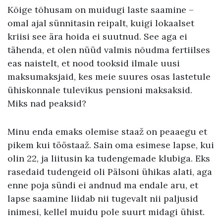
Kõige tõhusam on muidugi laste saamine –
omal ajal sünnitasin reipalt, kuigi lokaalset
kriisi see ära hoida ei suutnud. See aga ei
tähenda, et olen nüüd valmis nõudma fertiilses
eas naistelt, et nood tooksid ilmale uusi
maksumaksjaid, kes meie suures osas lastetule
ühiskonnale tulevikus pensioni maksaksid.
Miks nad peaksid?
Minu enda emaks olemise staaž on peaaegu et
pikem kui tööstaaž. Sain oma esimese lapse, kui
olin 22, ja liitusin ka tudengemade klubiga. Eks
rasedaid tudengeid oli Pälsoni ühikas alati, aga
enne poja sündi ei andnud ma endale aru, et
lapse saamine liidab nii tugevalt nii paljusid
inimesi, kellel muidu pole suurt midagi ühist.