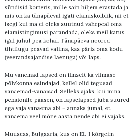
sündisid korteris, mille sain hiljem erastada ja
mis on ka tänapäeval igati elamiskõlblik, nii et
isegi kui ma ei oleks suutnud vahepeal oma
elamistingimusi parandada, oleks meil katus
igal juhul pea kohal. Tänapäeva noored
tihtilugu peavad valima, kas päris oma kodu
(veerandsajandise laenuga) või laps.
Mu vanemad lapsed on ilmselt ka viimase
põlvkonna esindajad, kellel olid tegusad
vanaemad-vanaisad. Selleks ajaks, kui mina
pensionile pääsen, on lapselapsed juba suured
ega vaja vanaema abi – annaks jumal, et
vanaema veel mõne aasta nende abi ei vajaks.
Muuseas, Bulgaaria, kus on EL-I kõrgeim