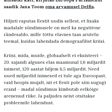
saadik Jana Toom
oma arvamusel Delfis
.
Hiljuti raputas Eestit uudis sellest, et lisaks
madalale sündimusele on meil ka negatiivne
rändesaldo, mille tõttu elavnes taas arutelu
teemal, kuidas lahendada demograafilist kriisi.
Kriisi, mida, muide, globaalselt ei eksisteeri –
20. sajandi alguses elas maamunal 1,6 miljardit
inimest, 120 aastat hiljem 8,5 miljardit. Need
uued miljardid inimesed ei tule aga Euroopast,
vaid hoopis mujalt, nii et Eesti pole siin sugugi
erand – madal sündimus kimbutab eelkõige
arenenud riike. Ja paljudes neist otsitakse
probleemile lahendust.