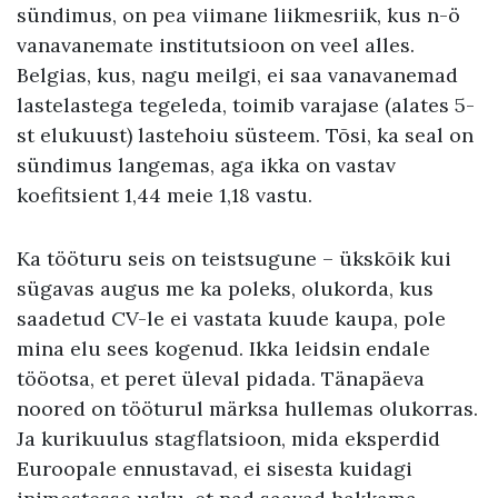
sündimus, on pea viimane liikmesriik, kus n-ö
vanavanemate institutsioon on veel alles.
Belgias, kus, nagu meilgi, ei saa vanavanemad
lastelastega tegeleda, toimib varajase (alates 5-
st elukuust) lastehoiu süsteem. Tõsi, ka seal on
sündimus langemas, aga ikka on vastav
koefitsient 1,44 meie 1,18 vastu.
Ka tööturu seis on teistsugune – ükskõik kui
sügavas augus me ka poleks, olukorda, kus
saadetud CV-le ei vastata kuude kaupa, pole
mina elu sees kogenud. Ikka leidsin endale
tööotsa, et peret üleval pidada. Tänapäeva
noored on tööturul märksa hullemas olukorras.
Ja kurikuulus stagflatsioon, mida eksperdid
Euroopale ennustavad, ei sisesta kuidagi