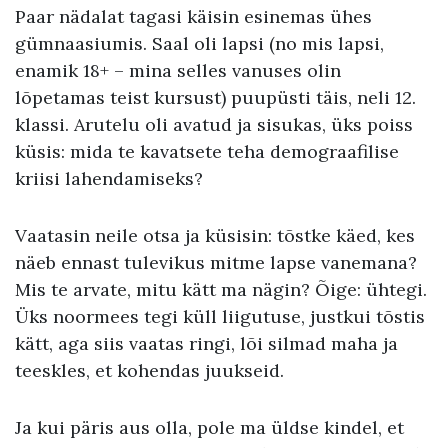
Paar nädalat tagasi käisin esinemas ühes
gümnaasiumis. Saal oli lapsi (no mis lapsi,
enamik 18+ – mina selles vanuses olin
lõpetamas teist kursust) puupüsti täis, neli 12.
klassi. Arutelu oli avatud ja sisukas, üks poiss
küsis: mida te kavatsete teha demograafilise
kriisi lahendamiseks?
Vaatasin neile otsa ja küsisin: tõstke käed, kes
näeb ennast tulevikus mitme lapse vanemana?
Mis te arvate, mitu kätt ma nägin? Õige: ühtegi.
Üks noormees tegi küll liigutuse, justkui tõstis
kätt, aga siis vaatas ringi, lõi silmad maha ja
teeskles, et kohendas juukseid.
Ja kui päris aus olla, pole ma üldse kindel, et