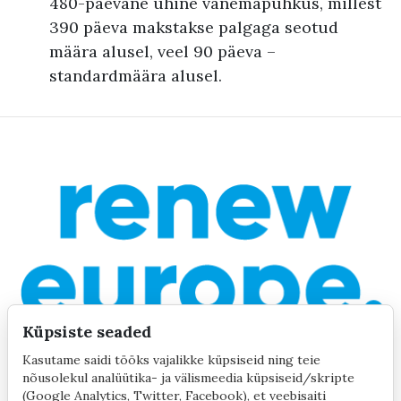
480-päevane ühine vanemapuhkus, millest
390 päeva makstakse palgaga seotud
määra alusel, veel 90 päeva –
standardmäära alusel.
Küpsiste seaded
Kasutame saidi tööks vajalikke küpsiseid ning teie
nõusolekul analüütika- ja välismeedia küpsiseid/skripte
(Google Analytics, Twitter, Facebook), et veebisaiti