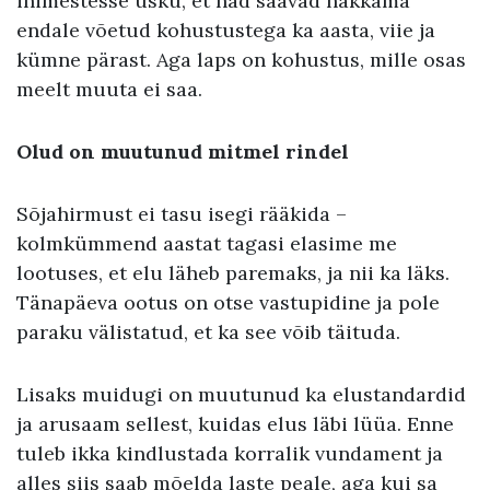
inimestesse usku, et nad saavad hakkama
endale võetud kohustustega ka aasta, viie ja
kümne pärast. Aga laps on kohustus, mille osas
meelt muuta ei saa.
Olud on muutunud mitmel rindel
Sõjahirmust ei tasu isegi rääkida –
kolmkümmend aastat tagasi elasime me
lootuses, et elu läheb paremaks, ja nii ka läks.
Tänapäeva ootus on otse vastupidine ja pole
paraku välistatud, et ka see võib täituda.
Lisaks muidugi on muutunud ka elustandardid
ja arusaam sellest, kuidas elus läbi lüüa. Enne
tuleb ikka kindlustada korralik vundament ja
alles siis saab mõelda laste peale, aga kui sa