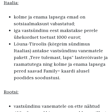
Itaalia:
kolme ja enama lapsega emad on
sotsiaalmaksust vabastatud;
iga vastsündinu eest makstakse perele
ühekordset toetust 1000 eurot;
Lõuna-Tiroolis (kõrgeim sündimus
Itaalias) antakse vastsündinu vanematele
pakett „Tere tulemast, laps“ lasterõivaste ja
raamatutega ning kolme ja enama lapsega
pered saavad Family+ kaardi alusel
poodides soodustusi.
Rootsi:
vastsündinu vanematele on ette nähtud