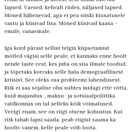
lapsed. Vaesed, kehvalt riides, näljased lapsed.
Mõned häbenevad, aga ei pea siiski kiusatusele
vastu ja küsivad lisa. Mõned küsivad kaasa –
emale, vanaemale.
Iga kord pärast sellist telgis küpsetamist
mõtled vägisi selle peale, et kannaks enne hoolt
nende laste eest, kes juba on siia ilmale toodud,
ja lõpetaks korraks selle hala demograafilisest
kriisist. See oleks osa probleemi lahendusest.
Riik ei saa sõjalise ohu suhtes midagi ette võtta,
kuid majandus-, maksu- ja sotsiaalpoliitika
valdkonnas on tal selleks kõik võimalused.
Veelgi enam, see on riigi otsene kohustus. Kui
riik tahab lapsi saada, peab riigist saama ka
hooliv vanem, kelle peale võib loota.