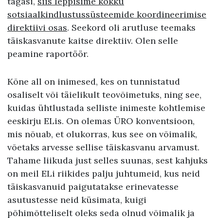
tagasi,
siis leppisime kokku
sotsiaalkindlustussüsteemide koordineerimise
direktiivi osas
. Seekord oli arutluse teemaks
täiskasvanute kaitse direktiiv. Olen selle
peamine raportöör.
Kõne all on inimesed, kes on tunnistatud
osaliselt või täielikult teovõimetuks, ning see,
kuidas ühtlustada selliste inimeste kohtlemise
eeskirju ELis. On olemas ÜRO konventsioon,
mis nõuab, et olukorras, kus see on võimalik,
võetaks arvesse sellise täiskasvanu arvamust.
Tahame liikuda just selles suunas, sest kahjuks
on meil ELi riikides palju juhtumeid, kus neid
täiskasvanuid paigutatakse erinevatesse
asutustesse neid küsimata, kuigi
põhimõtteliselt oleks seda olnud võimalik ja