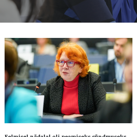
Eelmisel nädalal oli peamiseks sündmuseks