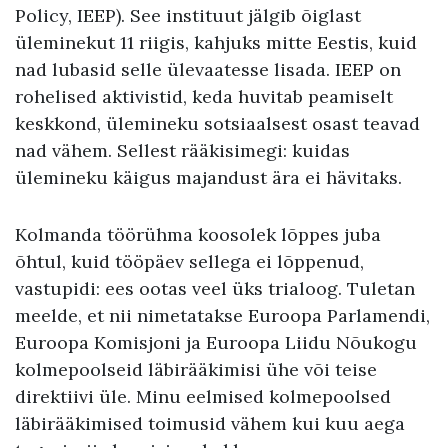
Policy, IEEP). See instituut jälgib õiglast
üleminekut 11 riigis, kahjuks mitte Eestis, kuid
nad lubasid selle ülevaatesse lisada. IEEP on
rohelised aktivistid, keda huvitab peamiselt
keskkond, ülemineku sotsiaalsest osast teavad
nad vähem. Sellest rääkisimegi: kuidas
ülemineku käigus majandust ära ei hävitaks.
Kolmanda töörühma koosolek lõppes juba
õhtul, kuid tööpäev sellega ei lõppenud,
vastupidi: ees ootas veel üks trialoog. Tuletan
meelde, et nii nimetatakse Euroopa Parlamendi,
Euroopa Komisjoni ja Euroopa Liidu Nõukogu
kolmepoolseid läbirääkimisi ühe või teise
direktiivi üle. Minu eelmised kolmepoolsed
läbirääkimised toimusid vähem kui kuu aega