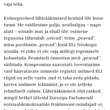
vaja teha.
Kolmepoolsed läbirääkimised kestsid üle kuue
tunni. Me vaidlesime palju, sealhulgas – nagu
alati – sõnade may ja shall üle: esimene
tegusõna tähendab „võivad”, teine „peavad”,
mina pooldasin „peavad”, kuid ELi Nõukogu
nõudis, et riike ei ole vaja millegi tegemisele
kohustada. Peamiselt õnnestus meil „peavad”
säilitada. Kompromiss saavutati, loovutasime
vaid haavatavate inimeste registri: mitmed ELi
riigid on selle vastu, nad ei taha seda pidada,
kartes andmete lekkimist, ja ei ole selleks
tehniliselt valmis. Läbirääkimised olid rasked,
mingil hetkel ütlesid Euroopa Parlamendi
sotsiaaldemokraatide fraktsiooni esindajad: ei,