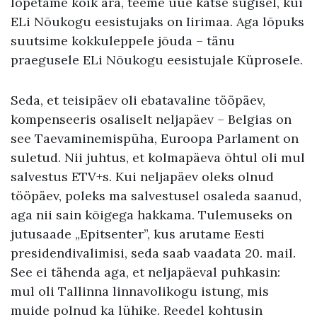
lõpetame kõik ära, teeme uue katse sügisel, kui
ELi Nõukogu eesistujaks on Iirimaa. Aga lõpuks
suutsime kokkuleppele jõuda – tänu
praegusele ELi Nõukogu eesistujale Küprosele.
Seda, et teisipäev oli ebatavaline tööpäev,
kompenseeris osaliselt neljapäev – Belgias on
see Taevaminemispüha, Euroopa Parlament on
suletud. Nii juhtus, et kolmapäeva õhtul oli mul
salvestus ETV+s. Kui neljapäev oleks olnud
tööpäev, poleks ma salvestusel osaleda saanud,
aga nii sain kõigega hakkama. Tulemuseks on
jutusaade „Epitsenter”, kus arutame Eesti
presidendivalimisi, seda saab vaadata 20. mail.
See ei tähenda aga, et neljapäeval puhkasin:
mul oli Tallinna linnavolikogu istung, mis
muide polnud ka lühike. Reedel kohtusin