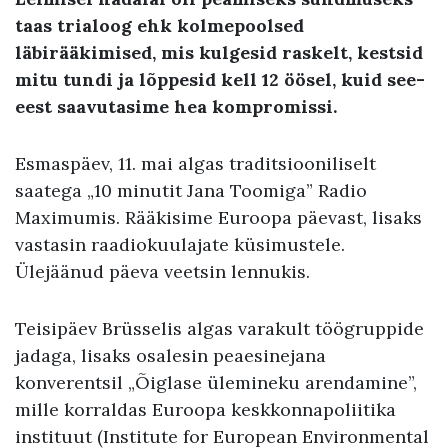
taas trialoog ehk kolmepoolsed
läbirääkimised, mis kulgesid raskelt, kestsid
mitu tundi ja lõppesid kell 12 öösel, kuid see-
eest saavutasime hea kompromissi.
Esmaspäev, 11. mai algas traditsiooniliselt
saatega „10 minutit Jana Toomiga” Radio
Maximumis. Rääkisime Euroopa päevast, lisaks
vastasin raadiokuulajate küsimustele.
Ülejäänud päeva veetsin lennukis.
Teisipäev Brüsselis algas varakult töögruppide
jadaga, lisaks osalesin peaesinejana
konverentsil „Õiglase ülemineku arendamine”,
mille korraldas Euroopa keskkonnapoliitika
instituut (Institute for European Environmental