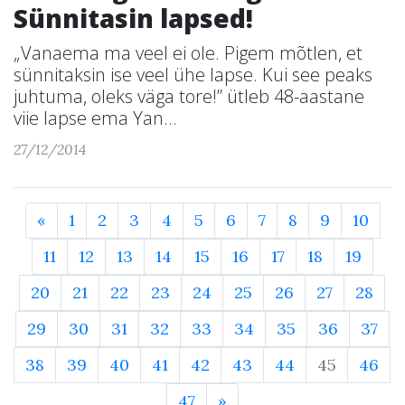
Sünnitasin lapsed!
„Vanaema ma veel ei ole. Pigem mõtlen, et
sünnitaksin ise veel ühe lapse. Kui see peaks
juhtuma, oleks väga tore!” ütleb 48-aastane
viie lapse ema Yan...
27/12/2014
«
1
2
3
4
5
6
7
8
9
10
11
12
13
14
15
16
17
18
19
20
21
22
23
24
25
26
27
28
29
30
31
32
33
34
35
36
37
38
39
40
41
42
43
44
45
46
47
»