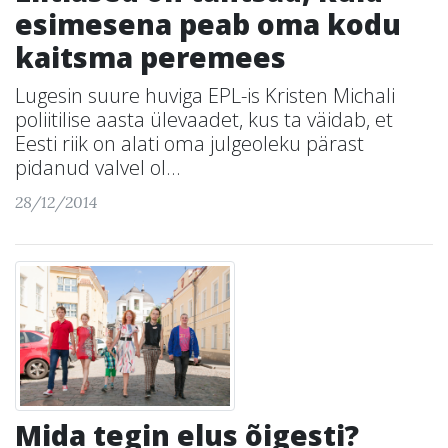
esimesena peab oma kodu
kaitsma peremees
Lugesin suure huviga EPL-is Kristen Michali
poliitilise aasta ülevaadet, kus ta väidab, et
Eesti riik on alati oma julgeoleku pärast
pidanud valvel ol...
28/12/2014
Mida tegin elus õigesti?