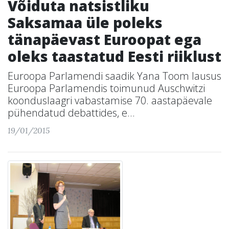
Võiduta natsistliku
Saksamaa üle poleks
tänapäevast Euroopat ega
oleks taastatud Eesti riiklust
Euroopa Parlamendi saadik Yana Toom lausus
Euroopa Parlamendis toimunud Auschwitzi
koonduslaagri vabastamise 70. aastapäevale
pühendatud debattides, e...
19/01/2015