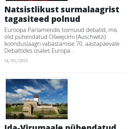
Natsistlikust surmalaagrist
tagasiteed polnud
Euroopa Parlamendis toimusid debatid, mis
olid pühendatud Oświęcimi (Auschwitzi)
koonduslaagri vabastamise 70. aastapäevale.
Debattides osales Europa...
14/01/2015
Ida-Virumaale pühendatud