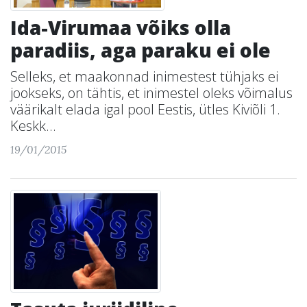
Ida-Virumaa võiks olla
paradiis, aga paraku ei ole
Selleks, et maakonnad inimestest tühjaks ei
jookseks, on tähtis, et inimestel oleks võimalus
väärikalt elada igal pool Eestis, ütles Kiviõli 1.
Keskk...
19/01/2015