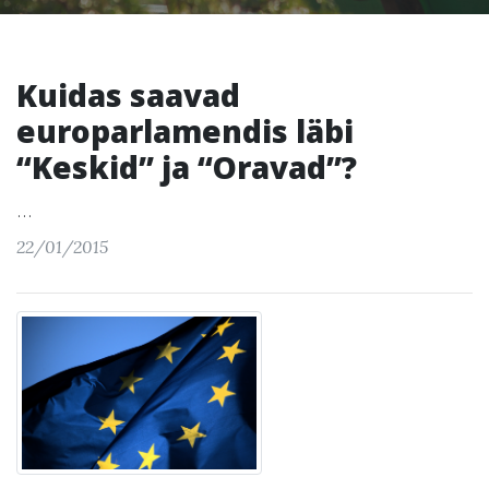
Kuidas saavad
europarlamendis läbi
“Keskid” ja “Oravad”?
...
22/01/2015