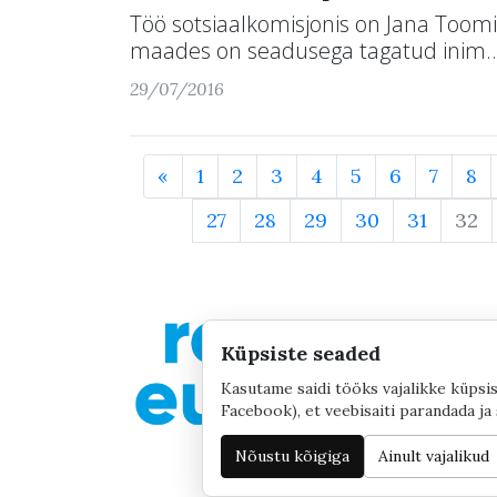
Töö sotsiaalkomisjonis on Jana Toom
maades on seadusega tagatud inim..
29/07/2016
«
1
2
3
4
5
6
7
8
27
28
29
30
31
32
Küpsiste seaded
Kasutame saidi tööks vajalikke küpsis
Facebook), et veebisaiti parandada ja 
Nõustu kõigiga
Ainult vajalikud