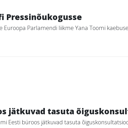
fi Pressinõukogusse
e Euroopa Parlamendi liikme Yana Toomi kaebuse 2
os jätkuvad tasuta õiguskonsul
i Eesti büroos jätkuvad tasuta õiguskonsultatsioo