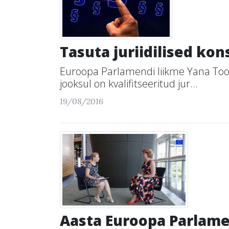
Tasuta juriidilised ko
Euroopa Parlamendi liikme Yana Toomi
jooksul on kvalifitseeritud jur...
19/08/2016
Aasta Euroopa Parlam