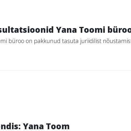
nsultatsioonid Yana Toomi büro
 büroo on pakkunud tasuta juriidilist nõustamist 
endis: Yana Toom