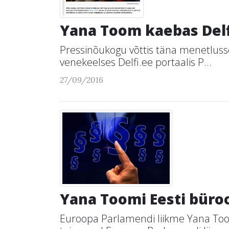
Yana Toom kaebas Del
Pressinõukogu võttis täna menetluss
venekeelses Delfi.ee portaalis P...
27/09/2016
Yana Toomi Eesti büro
Euroopa Parlamendi liikme Yana Toom