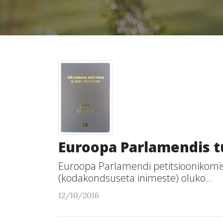
Euroopa Parlamendis t
Euroopa Parlamendi petitsioonikomis
(kodakondsuseta inimeste) oluko...
12/10/2016