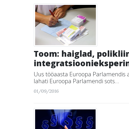
Toom: haiglad, polikli
integratsioonieksper
Uus tööaasta Euroopa Parlamendis alga
lahati Euroopa Parlamendi sots...
01/09/2016