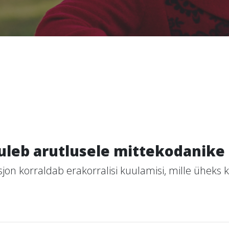
uleb arutlusele mittekodanike
jon korraldab erakorralisi kuulamisi, mille üheks