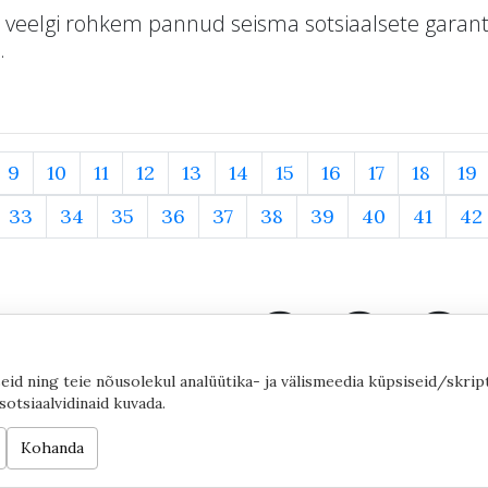
i veelgi rohkem pannud seisma sotsiaalsete garant
.
9
10
11
12
13
14
15
16
17
18
19
33
34
35
36
37
38
39
40
41
42
eid ning teie nõusolekul analüütika- ja välismeedia küpsiseid/skrip
sotsiaalvidinaid kuvada.
©2020 by Yana Toom
Küpsiste
Kohanda