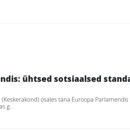
dis: ühtsed sotsiaalsed standa
 (Keskerakond) osales täna Euroopa Parlamendis
s g...