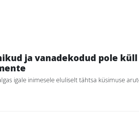
inikud ja vanadekodud pole kül
imente
s igale inimesele eluliselt tähtsa küsimuse arutel