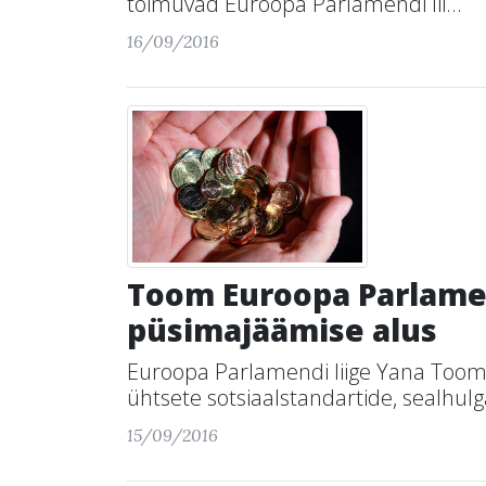
toimuvad Euroopa Parlamendi lii...
16/09/2016
Toom Euroopa Parlamen
püsimajäämise alus
Euroopa Parlamendi liige Yana Toom
ühtsete sotsiaalstandartide, sealhulga
15/09/2016