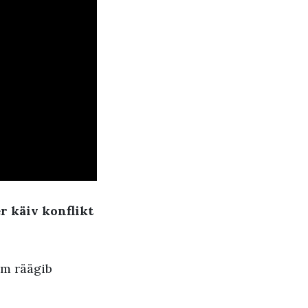
r käiv konflikt
om räägib