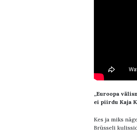
„Euroopa välis
ei piirdu Kaja K
Kes ja miks näg
Brüsseli kulissi