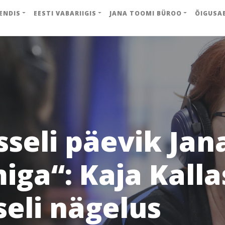
ENDIS
EESTI VABARIIGIS
JANA TOOMI BÜROO
ÕIGUSA
sseli päevik Jan
ga“: Kaja Kalla
seli nägelus