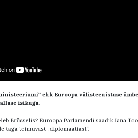
ministeeriumi“ ehk Euroopa välisteenistuse ümbe
allase isikuga.
eleb Brüsselis? Euroopa Parlamendi saadik Jana To
de taga toimuvast „diplomaatiast“.