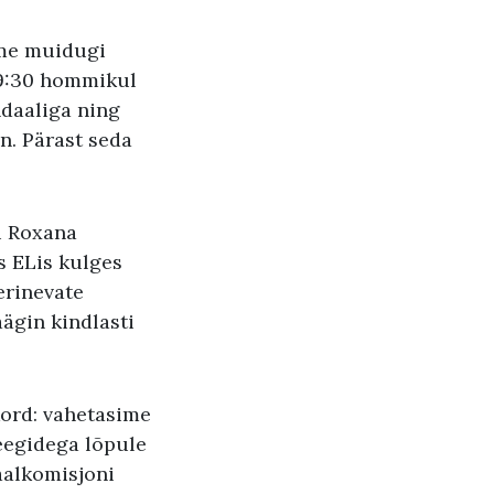
ime muidugi
 9:30 hommikul
ndaaliga ning
n. Pärast seda
u Roxana
s ELis kulges
erinevate
äägin kindlasti
ord: vahetasime
leegidega lõpule
aalkomisjoni