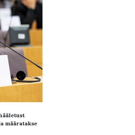
hääletust
ja määratakse