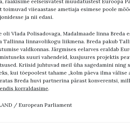
ga, rääkisime eelseisvatest muudatustest Euroopa P
lt toimuvad viieaastase ametiaja esimese poole mö
onidesse ja nii edasi.
 oli Vlada Polisadovaga, Madalmaade linna Breda e
 Tallinna linnavolikogu liikmena. Breda pakub Tal
istumise valdkonnas. Järgmises eelarves eraldab E
almistuseks suuri vahendeid, kusjuures projektis pe
sused. Kriisid juhtuvad meil üha sagedamini ning s
eeks, kui tõepoolest tahame „kolm päeva ilma välise
äratas Breda huvi partnerina pärast konverentsi, mi
endis korraldasime
.
LLAND / European Parliament