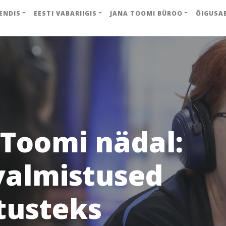
ENDIS
EESTI VABARIIGIS
JANA TOOMI BÜROO
ÕIGUSA
 Toomi nädal:
valmistused
usteks