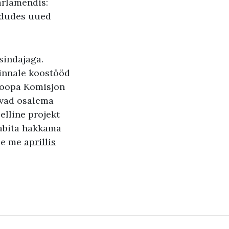
arlamendis:
ödudes uued
sindajaga.
linnale koostööd
uroopa Komisjon
avad osalema
elline projekt
 abita hakkama
lle me
aprillis