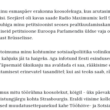
minu esmaspäev erakonna koosolekuga, kus arutas
isi. Seejärel oli kavas saade Radio Maximumis: kell
juhiga minu petitsioonist seoses pealtkuulamisska
lliseid petitsioone Euroopa Parlamendis üldse vaja o
ast Brüsselisse.
i toimuma minu kohtumine sotsiaalpoliitika volinik
 kahjuks jäi ta haigeks. Aga infotund Eesti esinduse
 Täpsemaid üksikasju ma avaldada ei saa, rääkisime 
amisest erinevatel tasanditel; kui asi teoks saab, r
mus mitu töörühma koosolekut, kõigil - üks päevak
 istungjärgu kohta Strasbourgis. Eraldi viisime kol
ased muudatusettepanekud kahe Tööhõive- ja Sotsi