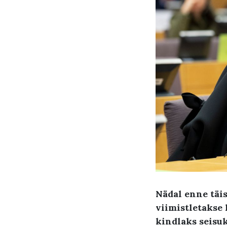
Nädal enne täi
viimistletakse
kindlaks seisu