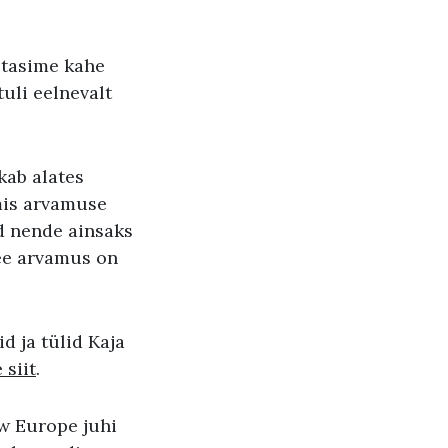
etasime kahe
uli eelnevalt
kab alates
mis arvamuse
d nende ainsaks
See arvamus on
d ja tülid Kaja
 siit
.
w Europe juhi