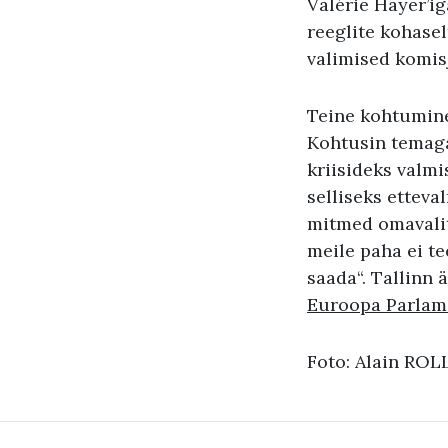
Valérie Hayer’i
reeglite kohase
valimised komisj
Teine kohtumine
Kohtusin temaga
kriisideks valm
selliseks ettev
mitmed omavalit
meile paha ei t
saada“. Tallinn 
Euroopa Parlam
Foto: Alain RO