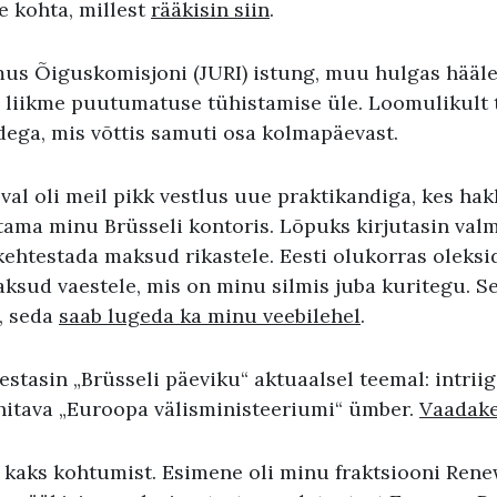
 kohta, millest
rääkisin siin
.
mus Õiguskomisjoni (JURI) istung, muu hulgas hääl
liikme puutumatuse tühistamise üle. Loomulikult t
dega, mis võttis samuti osa kolmapäevast.
al oli meil pikk vestlus uue praktikandiga, kes hak
tama minu Brüsseli kontoris. Lõpuks kirjutasin val
kehtestada maksud rikastele. Eesti olukorras oleksi
maksud vaestele, mis on minu silmis juba kuritegu. 
s, seda
saab lugeda ka minu veebilehel
.
estasin „Brüsseli päeviku“ aktuaalsel teemal: intriigi
uhitava „Euroopa välisministeeriumi“ ümber.
Vaadake
 kaks kohtumist. Esimene oli minu fraktsiooni Rene