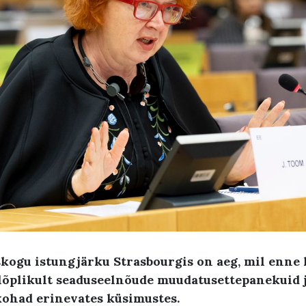
skogu istungjärku Strasbourgis on aeg, mil enne 
 lõplikult seaduseelnõude muudatusettepanekuid 
kohad erinevates küsimustes.