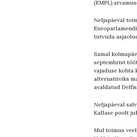
(EMPL) arvamuse
Neljapäeval toi
Europarlamendi 
tutvuda asjaolu
Samal kolmapäev
septembrist töö
vajaduse kohta 
alternatiiviks 
avaldatud Delfi
Neljapäeval salv
Kallase poolt j
Mul toimus veel