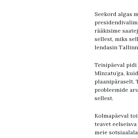
Seekord algas 
presidendivalim
rääkisime saate
sellest, miks se
lendasin Tallinn
Teisipäeval pid
Mînzatu’ga, kuid
plaanipäraselt.
probleemide arut
sellest.
Kolmapäeval toi
teavet eelseisva
meie sotsiaalal