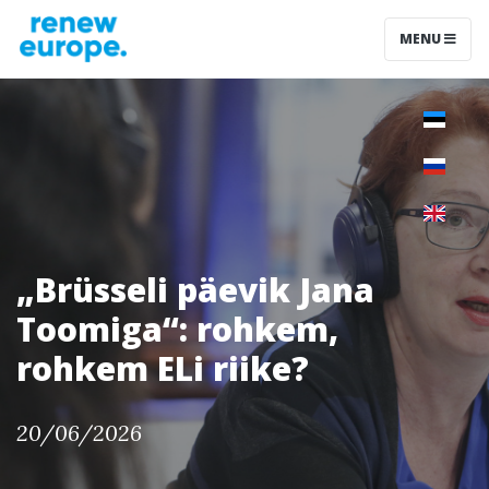
MENU
„Brüsseli päevik Jana
Toomiga“: rohkem,
rohkem ELi riike?
20/06/2026