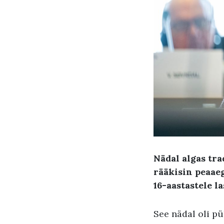
Nädal algas tr
rääkisin peaaeg
16-aastastele l
See nädal oli p