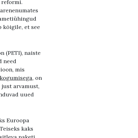
 reformi.
is arenenumates
e ametiühingud
 kõigile, et see
n (PETI), naiste
d need
ioon, mis
e kogumisega
, on
 just arvamust,
sanduvad uued
eks Euroopa
 Teiseks kaks
sitleva paketi