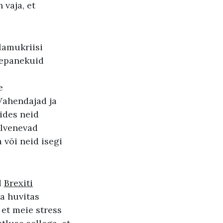
 vaja, et
lamukriisi
tepanekuid
e
Vahendajad ja
ides neid
alvenevad
 või neid isegi
d
Brexiti
da huvitas
et meie stress