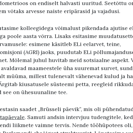
metrioos on endiselt halvasti uuritud. Seetõttu on
m võtaks arvesse naiste eripärasid ja vajadusi.
tasime kolleegidega võimalust pikendada ajutise e
ga poole aasta võrra. Lisaks esitasime muudatuset
vamusele: esimene käsitleb ELi eelarvet, teine,
misjoni (AGRI) jaoks, puudutab ELi põllumajandus
et. Mõlemal juhul huvitab meid sotsiaalne aspekt. 
avaldavad maameestele üha suuremat survet, sund
lt müüma, millest tulenevalt vähenevad kulud ja h
rgitab kiusatusele süsteemi petta, reegleid rikkuda
d see on ühesuunaline tee.
estasin saadet „Brüsseli päevik”, mis oli pühendatu
tapäevale
. Samuti andsin intervjuu tudengitele, ke
ndi liikmete vaimne tervis. Nende tööhüpotees oli, 