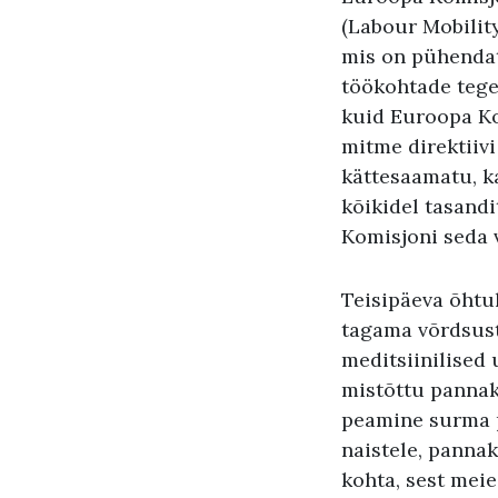
(Labour Mobility
mis on pühendat
töökohtade tege
kuid Euroopa Ko
mitme direktiivi
kättesaamatu, ka
kõikidel tasand
Komisjoni seda 
Teisipäeva õhtu
tagama võrdsust
meditsiinilised
mistõttu pannaks
peamine surma 
naistele, panna
kohta, sest mei