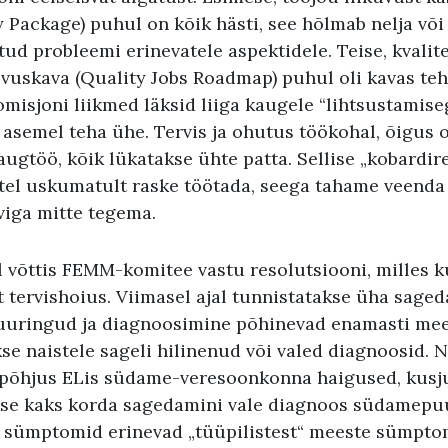
 Package) puhul on kõik hästi, see hõlmab nelja või vi
ud probleemi erinevatele aspektidele. Teise, kvalit
vuskava (Quality Jobs Roadmap) puhul oli kavas te
misjoni liikmed läksid liiga kaugele “lihtsustamise
 asemel teha ühe. Tervis ja ohutus töökohal, õigus o
ugtöö, kõik lükatakse ühte patta. Sellise „kobardire
itel uskumatult raske töötada, seega tahame veend
viga mitte tegema.
l võttis FEMM-komitee vastu resolutsiooni, milles k
 tervishoius. Viimasel ajal tunnistatakse üha saged
 uuringud ja diagnoosimine põhinevad enamasti mee
e naistele sageli hilinenud või valed diagnoosid. N
põhjus ELis südame-veresoonkonna haigused, kusju
kse kaks korda sagedamini vale diagnoos südamep
e sümptomid erinevad „tüüpilistest“ meeste sümptom