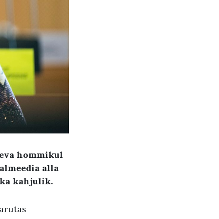
päeva hommikul
aalmeedia alla
 ka kahjulik.
arutas