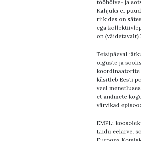
tööhõive- ja so
Kahjuks ei puudu
riikides on säte
ega kollektiivle
on (väidetavalt)
Teisipäeval jätk
õiguste ja sool
koordinaatorite
käsitleb
Eesti p
veel menetluses,
et andmete kogu
värvikad episoo
EMPLi koosoleku
Liidu eelarve, s
Euroopa Komisjon