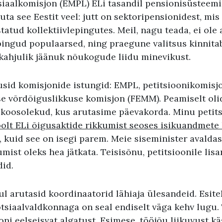
tsiaalkomisjon (EMPL) ELi tasandil pensionisüsteemi
ta see Eestit veel: jutt on sektoripensionidest, m
statud kollektiivlepingutes. Meil, nagu teada, ei ol
pingud populaarsed, ning praegune valitsus kinnitab
 kahjulik jäänuk nõukogude liidu minevikust.
usid komisjonide istungid: EMPL, petitsioonikomisjo
ise võrdõiguslikkuse komisjon (FEMM). Peamiselt oli
 koosolekud, kus arutasime päevakorda. Minu petits
oolt ELi õigusaktide rikkumist seoses isikuandmet
 kuid see on isegi parem. Meie siseminister avaldas
mist oleks hea jätkata. Teisisõnu, petitsioonile li
did.
l arutasid koordinaatorid lähiaja ülesandeid. Esit
otsiaalvaldkonnaga on seal endiselt väga kehv lugu.
i eelseisvat algatust. Esimese, tööjõu liikuvust kä