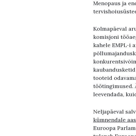
Menopaus ja endo
tervishoiusüstee
Kolmapäeval aru
komisjoni tööae
kahele EMPL-i ar
põllumajandusko
konkurentsivõim
kaubandusketid 
tooteid odavama
töötingimused. Ä
leevendada, kui
Neljapäeval salv
kümnendale aas
Euroopa Parlame