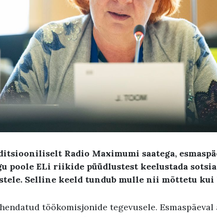
aditsiooniliselt Radio Maximumi saatega, esmas
u poole ELi riikide püüdlustest keelustada sotsi
astele. Selline keeld tundub mulle nii mõttetu kui
ühendatud töökomisjonide tegevusele. Esmaspäeval 