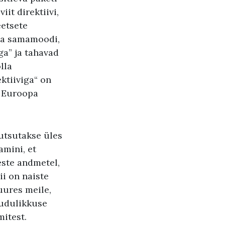
it direktiivi,
eetsete
ha samamoodi,
ga” ja tahavad
lla
ktiiviga“ on
a Euroopa
utsutakse üles
amini, et
ste andmetel,
ii on naiste
ures meile,
uudulikkuse
itest.