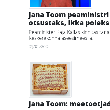
Jana Toom peaministri 
otsustaks, ikka polek
Peaminister Kaja Kallas kinnitas tänas
Keskerakonna aseesimees ja...
25/01/2024
Jana Toom: meetootjad