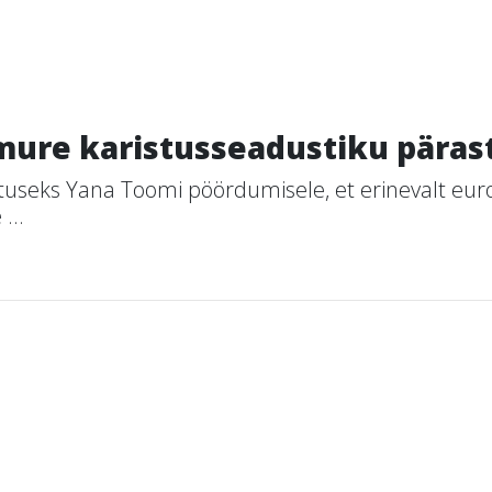
mure karistusseadustiku pärast
stuseks Yana Toomi pöördumisele, et erinevalt eur
...