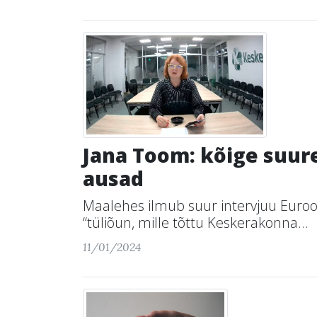
Jana Toom: kõige suur
ausad
Maalehes ilmub suur intervjuu Euro
“tüliõun, mille tõttu Keskerakonna...
11/01/2024