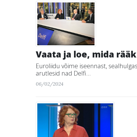
Vaata ja loe, mida rääk
Euroliidu võime iseennast, sealhulgas
arutlesid nad Delfi...
06/02/2024