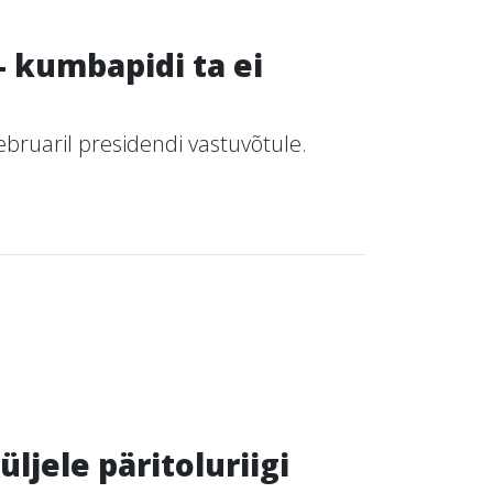
- kumbapidi ta ei
eebruaril presidendi vastuvõtule.
jele päritoluriigi