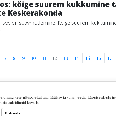
os: kõige suurem kukkumine t
te Keskerakonda
 see on soovmõtlemine. Kõige suurem kukkumine 
..
7
8
9
10
11
12
13
14
15
16
17
eid ning teie nõusolekul analüütika- ja välismeedia küpsiseid/skrip
sotsiaalvidinaid kuvada.
©2020 by Yana Toom
Küpsiste
Kohanda