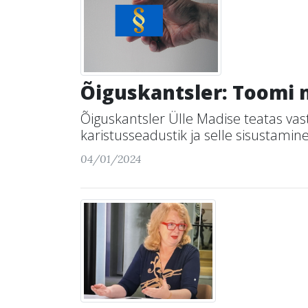
Õiguskantsler: Toomi 
Õiguskantsler Ülle Madise teatas va
karistusseadustik ja selle sisustamine 
04/01/2024