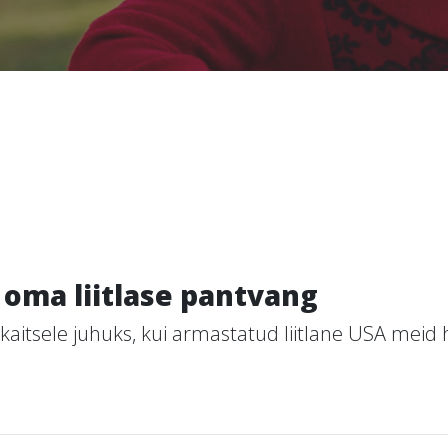
 oma liitlase pantvang
aitsele juhuks, kui armastatud liitlane USA meid 