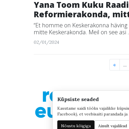
Yana Toom Kuku Raadi
Reformierakonda, mit
“Et homme on Keskerakonna häving -
mitte Keskerakonda. Meil on see asi .
02/01/2024
«
...
Küpsiste seaded
Kasutame saidi tööks vajalikke küpsis
Facebook), et veebisaiti parandada ja 
Nõustu kõigiga
Ainult vajalikud