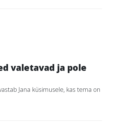
d valetavad ja pole
astab Jana küsimusele, kas tema on