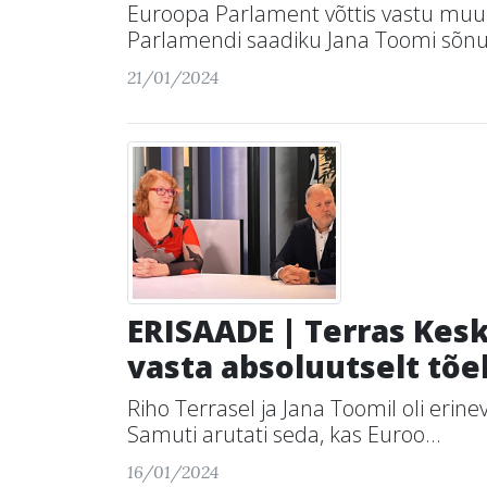
Euroopa Parlament võttis vastu muud
Parlamendi saadiku Jana Toomi sõnul
21/01/2024
ERISAADE | Terras Kesk
vasta absoluutselt tõe
Riho Terrasel ja Jana Toomil oli erin
Samuti arutati seda, kas Euroo...
16/01/2024