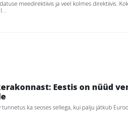
atuse meedirektiivis ja veel kolmes direktiivis.
...
erakonnast: Eestis on nüüd ven
le
ev tunnetus ka seoses sellega, kui palju jätkub Eur