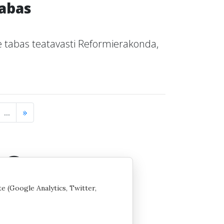
abas
tabas teatavasti Reformierakonda,
...
»
te (Google Analytics, Twitter,
 seaded