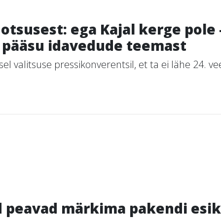
otsusest: ega Kajal kerge pole 
s pääsu idavedude teemast
el valitsuse pressikonverentsil, et ta ei lähe 24. v
 peavad märkima pakendi esikül