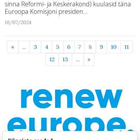
sinna Reformi- ja Keskerakond) kuulasid täna
Euroopa Komisjoni presiden...
10/07/2024
«
...
3
4
5
6
7
8
9
10
11
12
13
...
»