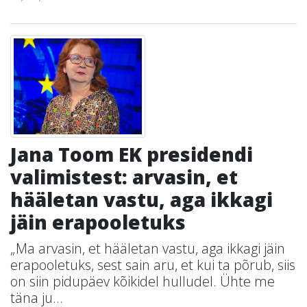
Jana Toom EK presidendi
valimistest: arvasin, et
hääletan vastu, aga ikkagi
jäin erapooletuks
„Ma arvasin, et hääletan vastu, aga ikkagi jäin
erapooletuks, sest sain aru, et kui ta põrub, siis
on siin pidupäev kõikidel hulludel. Ühte me
täna ju...