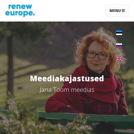
MENU
Meediakajastused
Jana Toom meedias