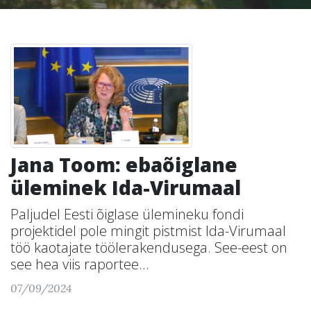
Jana Toom: ebaõiglane
üleminek Ida-Virumaal
Paljudel Eesti õiglase ülemineku fondi
projektidel pole mingit pistmist Ida-Virumaal
töö kaotajate töölerakendusega. See-eest on
see hea viis raportee...
07/09/2024