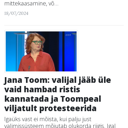
mittekaasamine, võ...
18/07/2024
Jana Toom: valijal jääb üle
vaid hambad ristis
kannatada ja Toompeal
viljatult protesteerida
Igaüks vast ei mõista, kui palju just
valimissüsteem mõjutab olukorda riigis. Igal