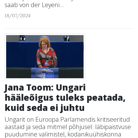
saab von der Leyeni...
18/07/2024
Jana Toom: Ungari
hääleõigus tuleks peatada,
kuid seda ei juhtu
Ungarit on Euroopa Parlamendis kritiseeritud
aastaid ja seda mitmel põhjusel: läbipaistvuse
puudumine valimistel, kodanikuühiskonna