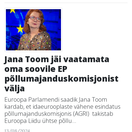
Jana Toom jäi vaatamata
oma soovile EP
põllumajanduskomisjonist
välja
Euroopa Parlamendi saadik Jana Toom
kardab, et idaeurooplaste vähene esindatus
põllumajanduskomisjonis (AGRI) takistab
Euroopa Liidu ühtse põllu...
13/08/2024