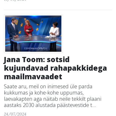
Jana Toom: sotsid
kujundavad rahapakkidega
maailmavaadet
Saate aru, meil on inimesed üle parda
kukkumas ja kohe-kohe uppumas,
laevakapten aga näitab neile tekkilt plaani
aastaks 2030 alustada päästevestide t...
24/07/2024