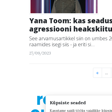
Yana Toom: kas seadus
agressiooni heakskiit
See arvamusartikkel siin on umbes 2
raamides isegi siis - ja eriti si...
27/09/2023
«
...
Küpsiste seaded
Kasutame saidi tööks vajalikke küpsis