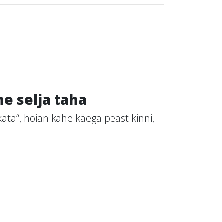
e selja taha
ata“, hoian kahe käega peast kinni,