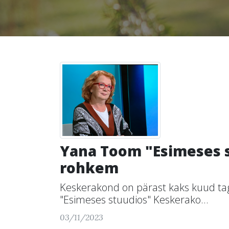
Yana Toom "Esimeses s
rohkem
Keskerakond on pärast kaks kuud taga
"Esimeses stuudios" Keskerako...
03/11/2023