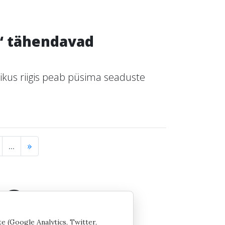
e“ tähendavad
ikus riigis peab püsima seaduste
...
»
te (Google Analytics, Twitter,