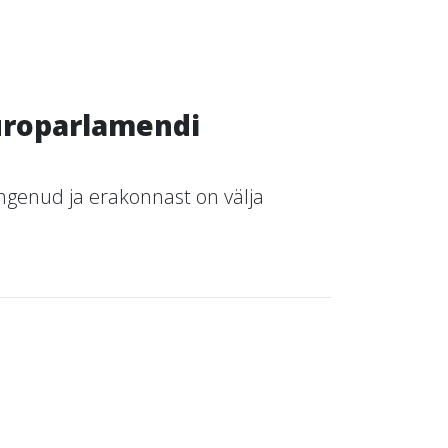
uroparlamendi
angenud ja erakonnast on välja