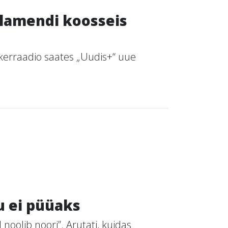
rlamendi koosseis
kerraadio saates „Uudis+“ uue
u ei püüaks
noolib noori”. Arutati, kuidas