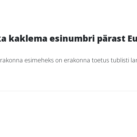
ka kaklema esinumbri pärast E
kerakonna esimeheks on erakonna toetus tublisti l