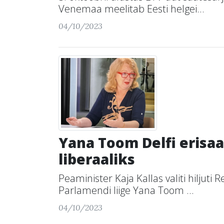
Venemaa meelitab Eesti helgei...
04/10/2023
Yana Toom Delfi erisaa
liberaaliks
Peaminister Kaja Kallas valiti hiljut
Parlamendi liige Yana Toom ...
04/10/2023