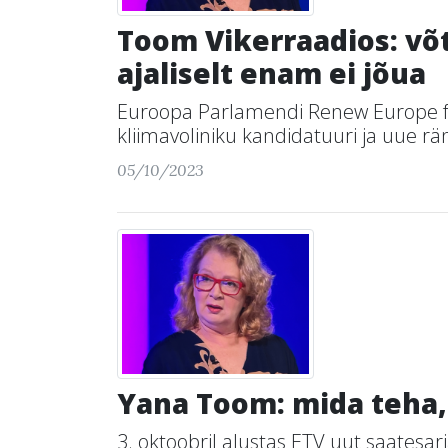
Toom Vikerraadios: võ
ajaliselt enam ei jõua
Euroopa Parlamendi Renew Europe fra
kliimavoliniku kandidatuuri ja uue rän
05/10/2023
Yana Toom: mida teha,
3. oktoobril alustas ETV uut saatesarj