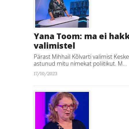
Yana Toom: ma ei hak
valimistel
Pärast Mihhail Kõlvarti valimist Kes
astunud mitu nimekat poliitikut. M...
17/10/2023