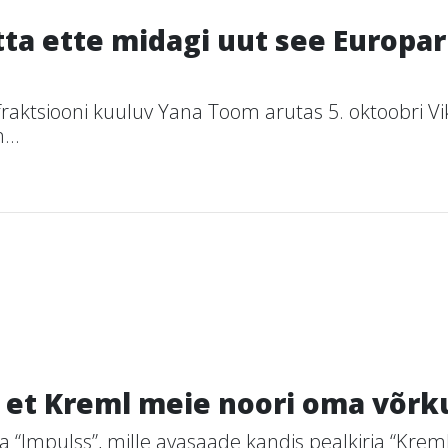
tta ette midagi uut see Europa
ktsiooni kuuluv Yana Toom arutas 5. oktoobri Vi
...
 et Kreml meie noori oma võrk
a “Impulss”, mille avasaade kandis pealkirja “Kreml 