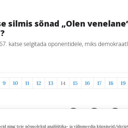
e silmis sõnad „Olen venelan
u?
67. katse selgitada oponentidele, miks demokraatl
9
10
11
12
13
14
15
16
17
18
19
eid ning teie nõusolekul analüütika- ja välismeedia küpsiseid/skrip