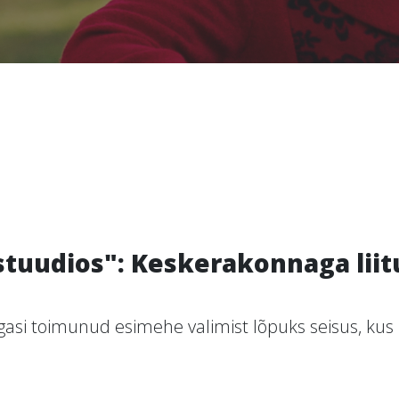
tuudios": Keskerakonnaga liitu
si toimunud esimehe valimist lõpuks seisus, kus li