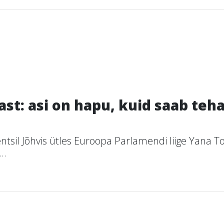
t: asi on hapu, kuid saab teha
tsil Jõhvis ütles Euroopa Parlamendi liige Yana T
..