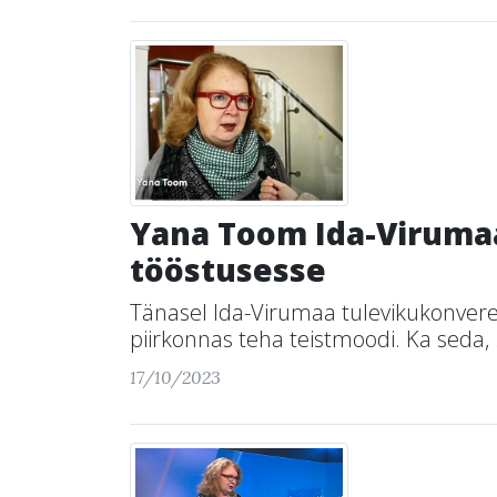
Yana Toom Ida-Virumaas
tööstusesse
Tänasel Ida-Virumaa tulevikukonveren
piirkonnas teha teistmoodi. Ka seda, .
17/10/2023