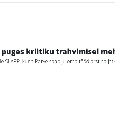
 puges kriitiku trahvimisel meh
le SLAPP, kuna Parve saab ju oma tööd arstina jätk