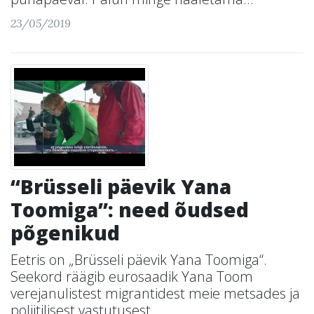
23/05/2019
“Brüsseli päevik Yana
Toomiga”: need õudsed
põgenikud
Eetris on „Brüsseli päevik Yana Toomiga“.
Seekord räägib eurosaadik Yana Toom
verejanulistest migrantidest meie metsades ja
poliitilisest vastutusest....