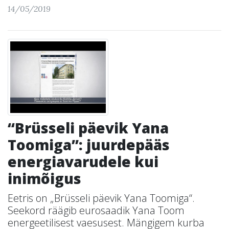
14/05/2019
“Brüsseli päevik Yana
Toomiga”: juurdepääs
energiavarudele kui
inimõigus
Eetris on „Brüsseli päevik Yana Toomiga“.
Seekord räägib eurosaadik Yana Toom
energeetilisest vaesusest. Mängigem kurba