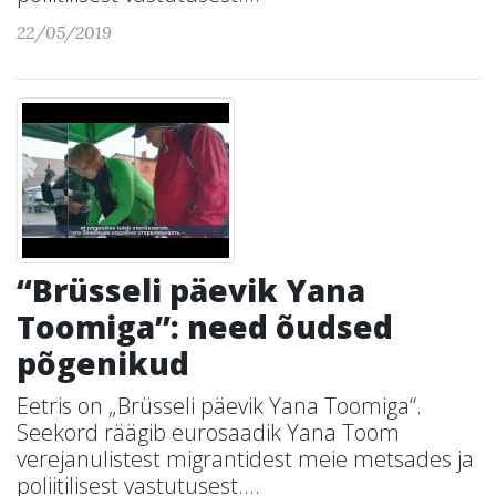
22/05/2019
“Brüsseli päevik Yana
Toomiga”: need õudsed
põgenikud
Eetris on „Brüsseli päevik Yana Toomiga“.
Seekord räägib eurosaadik Yana Toom
verejanulistest migrantidest meie metsades ja
poliitilisest vastutusest....