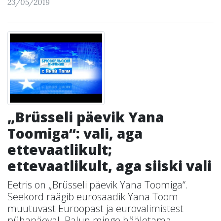
23/05/2019
„Brüsseli päevik Yana
Toomiga“: vali, aga
ettevaatlikult;
ettevaatlikult, aga siiski vali
Eetris on „Brüsseli päevik Yana Toomiga“.
Seekord räägib eurosaadik Yana Toom
muutuvast Euroopast ja eurovalimistest
pühapäeval. Palun minge hääletama...