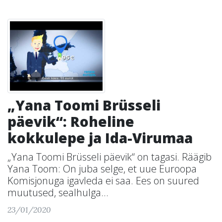
„Yana Toomi Brüsseli
päevik“: Roheline
kokkulepe ja Ida-Virumaa
„Yana Toomi Brüsseli päevik“ on tagasi. Räägib
Yana Toom: On juba selge, et uue Euroopa
Komisjonuga igavleda ei saa. Ees on suured
muutused, sealhulga...
23/01/2020