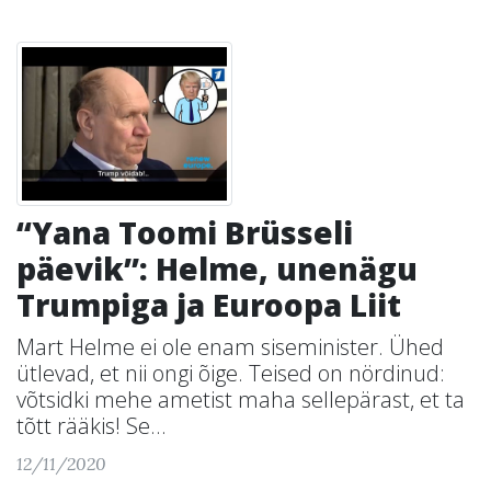
“Yana Toomi Brüsseli
päevik”: Helme, unenägu
Trumpiga ja Euroopa Liit
Mart Helme ei ole enam siseminister. Ühed
ütlevad, et nii ongi õige. Teised on nördinud:
võtsidki mehe ametist maha sellepärast, et ta
tõtt rääkis! Se...
12/11/2020