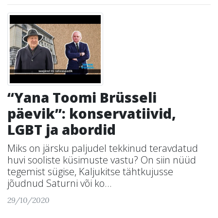
“Yana Toomi Brüsseli
päevik”: konservatiivid,
LGBT ja abordid
Miks on järsku paljudel tekkinud teravdatud
huvi sooliste küsimuste vastu? On siin nüüd
tegemist sügise, Kaljukitse tähtkujusse
jõudnud Saturni või ko...
29/10/2020