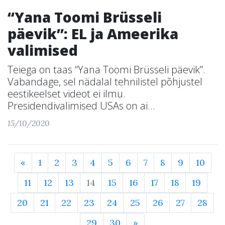
“Yana Toomi Brüsseli
päevik”: EL ja Ameerika
valimised
Teiega on taas “Yana Toomi Brüsseli päevik”.
Vabandage, sel nädalal tehnilistel põhjustel
eestikeelset videot ei ilmu.
Presidendivalimised USAs on ai...
15/10/2020
«
1
2
3
4
5
6
7
8
9
10
11
12
13
14
15
16
17
18
19
20
21
22
23
24
25
26
27
28
29
30
»