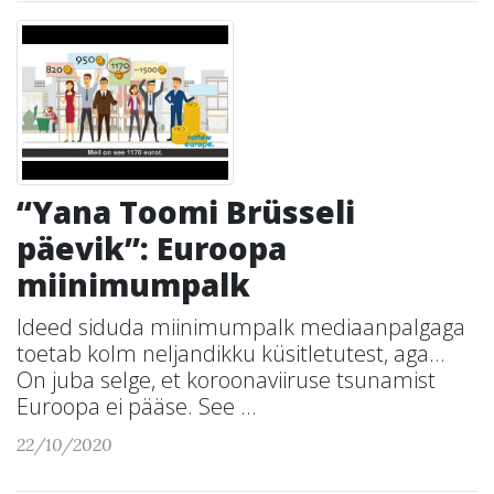
“Yana Toomi Brüsseli
päevik”: Euroopa
miinimumpalk
Ideed siduda miinimumpalk mediaanpalgaga
toetab kolm neljandikku küsitletutest, aga…
On juba selge, et koroonaviiruse tsunamist
Euroopa ei pääse. See ...
22/10/2020