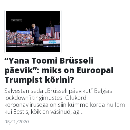
“Yana Toomi Brüsseli
päevik”: miks on Euroopal
Trumpist kõrini?
Salvestan seda „Brüsseli päevikut“ Belgias
lockdown’i tingimustes. Olukord
koroonaviirusega on siin kümme korda hullem
kui Eestis, kõik on väsinud, ag...
05/11/2020