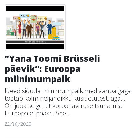
“Yana Toomi Brüsseli
päevik”: Euroopa
miinimumpalk
Ideed siduda miinimumpalk mediaanpalgaga
toetab kolm neljandikku küsitletutest, aga…
On juba selge, et koroonaviiruse tsunamist
Euroopa ei pääse. See ...
22/10/2020