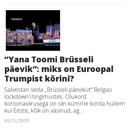
“Yana Toomi Brüsseli
päevik”: miks on Euroopal
Trumpist kõrini?
Salvestan seda „Brüsseli päevikut“ Belgias
lockdown’i tingimustes. Olukord
koroonaviirusega on siin kümme korda hullem
kui Eestis, kõik on väsinud, ag...
05/11/2020