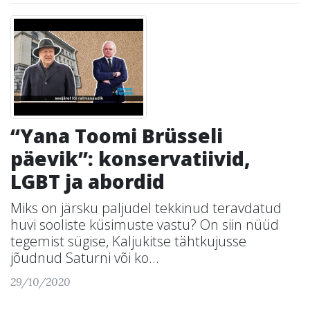
“Yana Toomi Brüsseli
päevik”: konservatiivid,
LGBT ja abordid
Miks on järsku paljudel tekkinud teravdatud
huvi sooliste küsimuste vastu? On siin nüüd
tegemist sügise, Kaljukitse tähtkujusse
jõudnud Saturni või ko...
29/10/2020