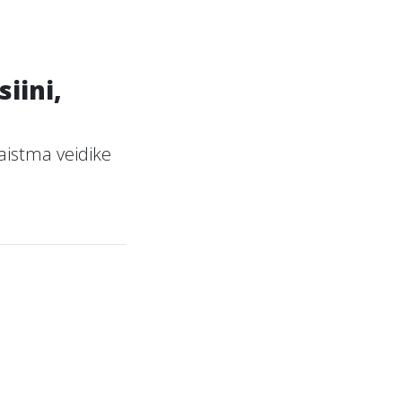
iini,
paistma veidike