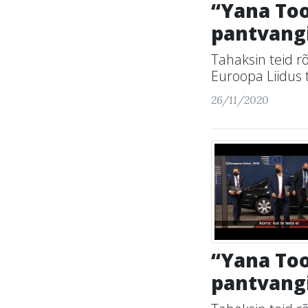
“Yana Too
pantvangi
Tahaksin teid r
Euroopa Liidus 
26/11/2020
“Yana Too
pantvangi