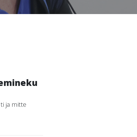
ülemineku
i ja mitte