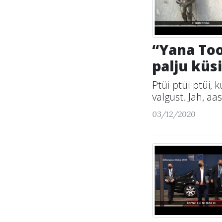
“Yana Too
palju küs
Ptüi-ptüi-ptüi, 
valgust. Jah, aas
03/12/2020