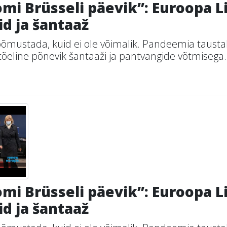
mi Brüsseli päevik”: Euroopa Li
d ja šantaaž
õõmustada, kuid ei ole võimalik. Pandeemia tausta
tõeline põnevik šantaaži ja pantvangide võtmisega. 
mi Brüsseli päevik”: Euroopa Li
d ja šantaaž