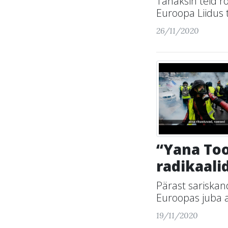
Tahaksin teid r
Euroopa Liidus 
26/11/2020
“Yana Too
radikaali
Pärast sariskan
Euroopas juba a
19/11/2020