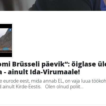
mi Brüsseli päevik“: õiglase 
 - ainult Ida-Virumaale!
e eurode eest, mida annab EL, on vaja luua töökoht
d ainult Kirde-Eestis. Olen olnud poliit...