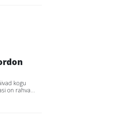
kordon
äivad kogu
si on rahva...