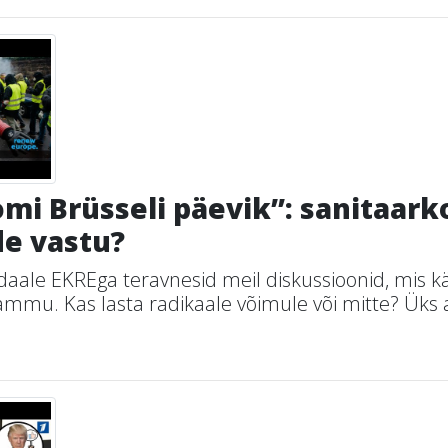
mi Brüsseli päevik”: sanitaar
de vastu?
daale EKREga teravnesid meil diskussioonid, mis k
mmu. Kas lasta radikaale võimule või mitte? Üks a