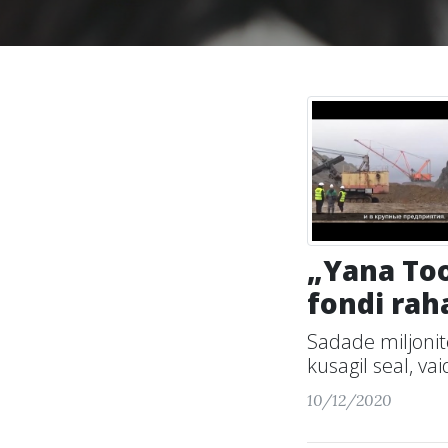
„Yana Too
fondi raha
Sadade miljonit
kusagil seal, vai
10/12/2020