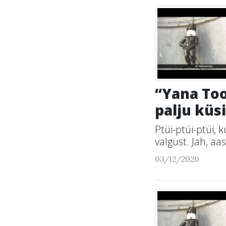
“Yana Too
palju küs
Ptüi-ptüi-ptüi, 
valgust. Jah, aas
03/12/2020