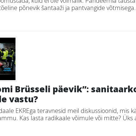
õõmustada, kuid ei ole võimalik. Pandeemia tausta
tõeline põnevik šantaaži ja pantvangide võtmisega. 
mi Brüsseli päevik”: sanitaar
de vastu?
daale EKREga teravnesid meil diskussioonid, mis k
mmu. Kas lasta radikaale võimule või mitte? Üks a