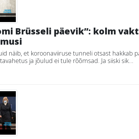
mi Brüsseli päevik”: kolm vakts
imusi
kuid näib, et koroonaviiruse tunneli otsast hakkab 
tavahetus ja jõulud ei tule rõõmsad. Ja siiski sik...