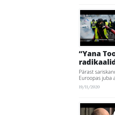
“Yana Too
radikaali
Pärast sariskan
Euroopas juba a
19/11/2020