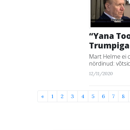
“Yana Too
Trumpiga 
Mart Helme ei o
nördinud: võtsid
12/11/2020
«
1
2
3
4
5
6
7
8