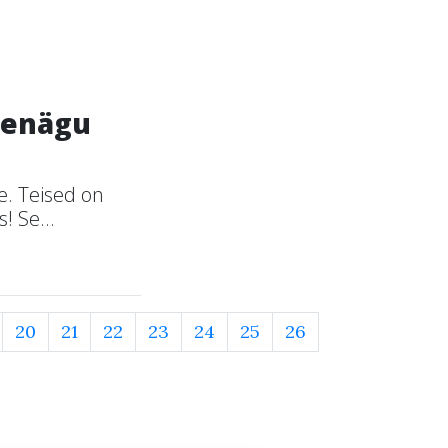
nenägu
e. Teised on
! Se...
20
21
22
23
24
25
26