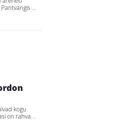
l areneb
Pantvangis ...
kordon
äivad kogu
si on rahva...