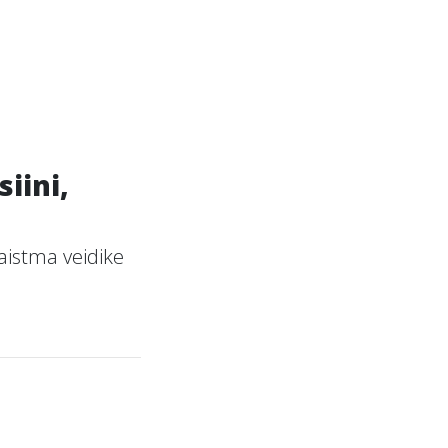
iini,
paistma veidike