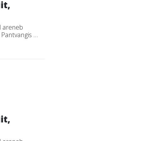
it,
l areneb
Pantvangis ...
it,