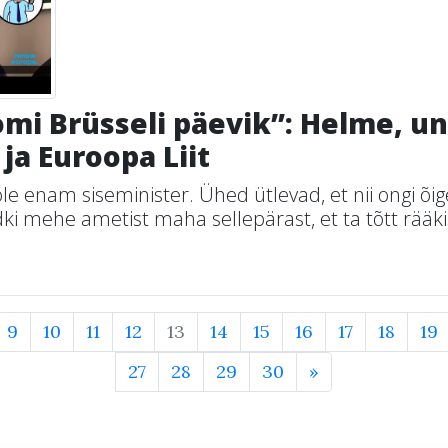
mi Brüsseli päevik”: Helme, u
ja Euroopa Liit
le enam siseminister. Ühed ütlevad, et nii ongi õig
ki mehe ametist maha sellepärast, et ta tõtt rääkis
9
10
11
12
13
14
15
16
17
18
19
27
28
29
30
»