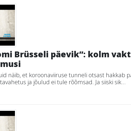
mi Brüsseli päevik”: kolm vakts
imusi
kuid näib, et koroonaviiruse tunneli otsast hakkab 
tavahetus ja jõulud ei tule rõõmsad. Ja siiski sik...