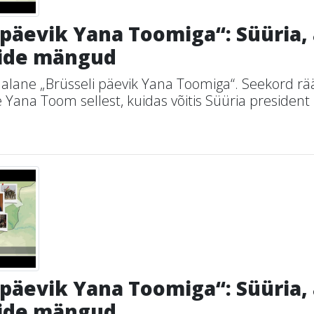
 päevik Yana Toomiga“: Süüria,
kide mängud
dalane „Brüsseli päevik Yana Toomiga“. Seekord r
 Yana Toom sellest, kuidas võitis Süüria president 
 päevik Yana Toomiga“: Süüria,
kide mängud