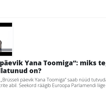
 päevik Yana Toomiga“: miks te
üllatunud on?
 „Brüsseli päevik Yana Toomiga“ saab nüüd tutvud
iitrite abil. Seekord räägib Euroopa Parlamendi lii