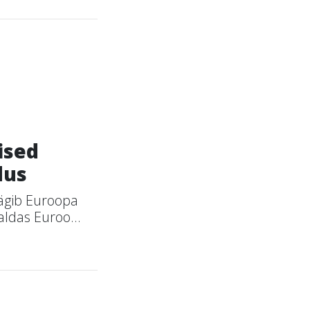
ised
dus
äägib Euroopa
ldas Euroo...