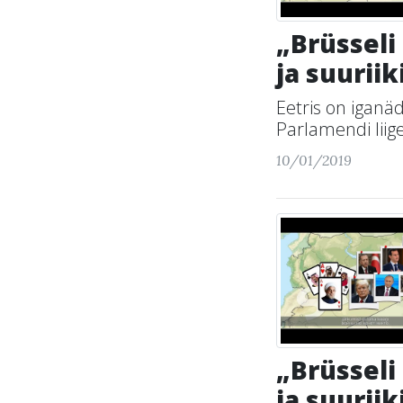
„Brüsseli
ja suurii
Eetris on iganä
Parlamendi liige
10/01/2019
„Brüsseli
ja suurii