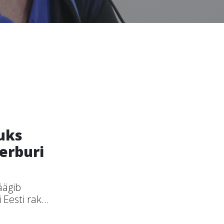
uks
terburi
äägib
esti rak...