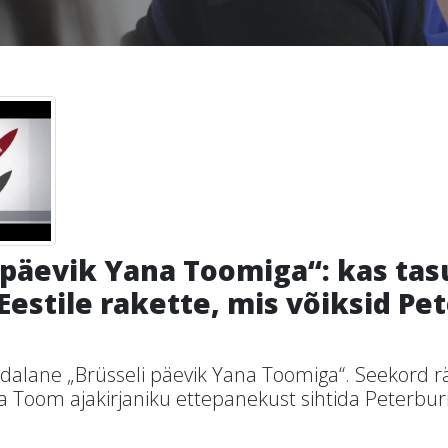
 päevik Yana Toomiga“: kas tas
Eestile rakette, mis võiksid Pe
dalane „Brüsseli päevik Yana Toomiga“. Seekord r
 Toom ajakirjaniku ettepanekust sihtida Peterburi E