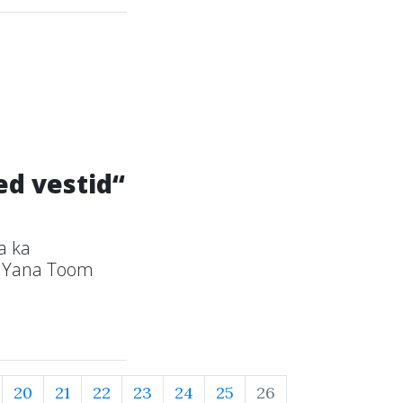
ed vestid“
a ka
ge Yana Toom
20
21
22
23
24
25
26