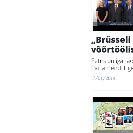
„Brüsseli
võõrtööl
Eetris on iganä
Parlamendi liig
17/01/2019