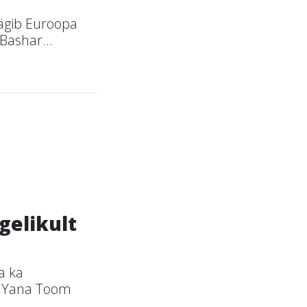
äägib Euroopa
Bashar...
gelikult
a ka
ge Yana Toom