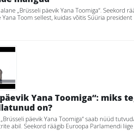
dalane „Brüsseli päevik Yana Toomiga“. Seekord r
 Yana Toom sellest, kuidas võitis Süüria president 
 päevik Yana Toomiga“: miks te
üllatunud on?
 „Brüsseli päevik Yana Toomiga“ saab nüüd tutvud
iitrite abil. Seekord räägib Euroopa Parlamendi lii