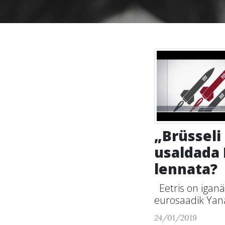
„Brüsseli
usaldada 
lennata?
Eetris on iganä
eurosaadik Yana
24/01/2019