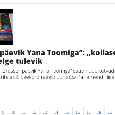
 päevik Yana Toomiga“: „kollas
elge tulevik
 „Brüsseli päevik Yana Toomiga“ saab nüüd tutvud
iitrite abil. Seekord räägib Euroopa Parlamendi lii
9
10
11
12
13
14
15
16
17
18
19