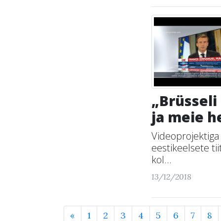
„Brüsseli
ja meie h
Videoprojektiga
eestikeelsete t
kol...
13/12/2018
«
1
2
3
4
5
6
7
8