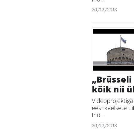
20/12/2018
„Brüsseli
kõik nii 
Videoprojektiga
eestikeelsete t
Ind...
20/12/2018