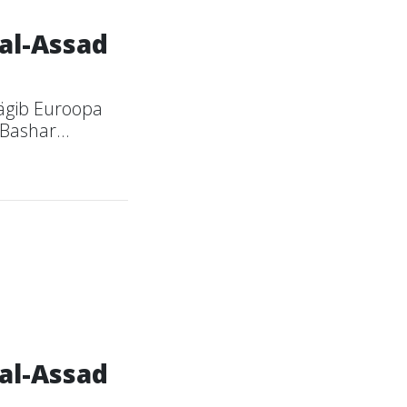
 al-Assad
äägib Euroopa
Bashar...
 al-Assad