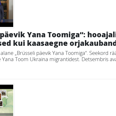
 päevik Yana Toomiga“: hooajal
ised kui kaasaegne orjakauban
dalane „Brüsseli päevik Yana Toomiga“. Seekord r
e Yana Toom Ukraina migrantidest. Detsembris ava