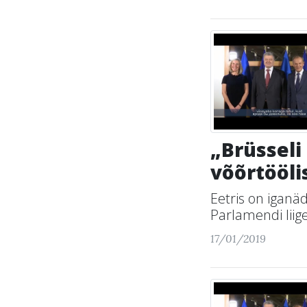
„Brüsseli
võõrtööl
Eetris on iganä
Parlamendi liig
17/01/2019