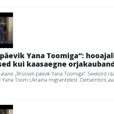
 päevik Yana Toomiga“: hooajal
ised kui kaasaegne orjakauban
dalane „Brüsseli päevik Yana Toomiga“. Seekord r
e Yana Toom Ukraina migrantidest. Detsembris ava