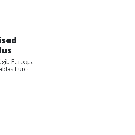
ised
dus
äägib Euroopa
ldas Euroo...