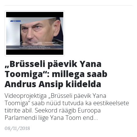
„Brüsseli päevik Yana
Toomiga“: millega saab
Andrus Ansip kiidelda
Videoprojektiga „Brüsseli päevik Yana
Toomiga“ saab nüüd tutvuda ka eestikeelsete
tiitrite abil. Seekord räägib Euroopa
Parlamendi liige Yana Toom end...
08/11/2018