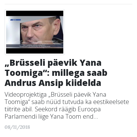
„Brüsseli päevik Yana
Toomiga“: millega saab
Andrus Ansip kiidelda
Videoprojektiga „Brüsseli päevik Yana
Toomiga“ saab nüüd tutvuda ka eestikeelsete
tiitrite abil. Seekord räägib Euroopa
Parlamendi liige Yana Toom end...
08/11/2018