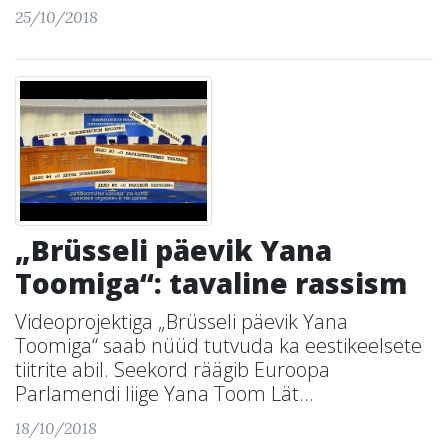
25/10/2018
„Brüsseli päevik Yana
Toomiga“: tavaline rassism
Videoprojektiga „Brüsseli päevik Yana
Toomiga“ saab nüüd tutvuda ka eestikeelsete
tiitrite abil. Seekord räägib Euroopa
Parlamendi liige Yana Toom Lät...
18/10/2018