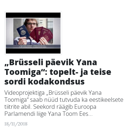
„Brüsseli päevik Yana
Toomiga“: topelt- ja teise
sordi kodakondsus
Videoprojektiga „Brüsseli päevik Yana
Toomiga“ saab nüüd tutvuda ka eestikeelsete
tiitrite abil. Seekord räägib Euroopa
Parlamendi liige Yana Toom Ees...
18/11/2018