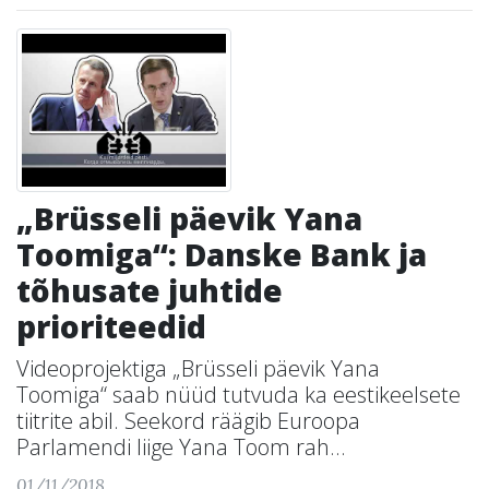
„Brüsseli päevik Yana
Toomiga“: Danske Bank ja
tõhusate juhtide
prioriteedid
Videoprojektiga „Brüsseli päevik Yana
Toomiga“ saab nüüd tutvuda ka eestikeelsete
tiitrite abil. Seekord räägib Euroopa
Parlamendi liige Yana Toom rah...
01/11/2018