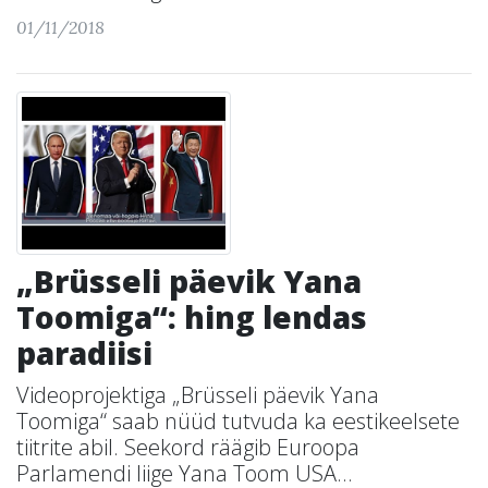
01/11/2018
„Brüsseli päevik Yana
Toomiga“: hing lendas
paradiisi
Videoprojektiga „Brüsseli päevik Yana
Toomiga“ saab nüüd tutvuda ka eestikeelsete
tiitrite abil. Seekord räägib Euroopa
Parlamendi liige Yana Toom USA...