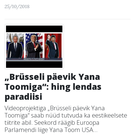
25/10/2018
„Brüsseli päevik Yana
Toomiga“: hing lendas
paradiisi
Videoprojektiga „Brüsseli päevik Yana
Toomiga“ saab nüüd tutvuda ka eestikeelsete
tiitrite abil. Seekord räägib Euroopa
Parlamendi liige Yana Toom USA...