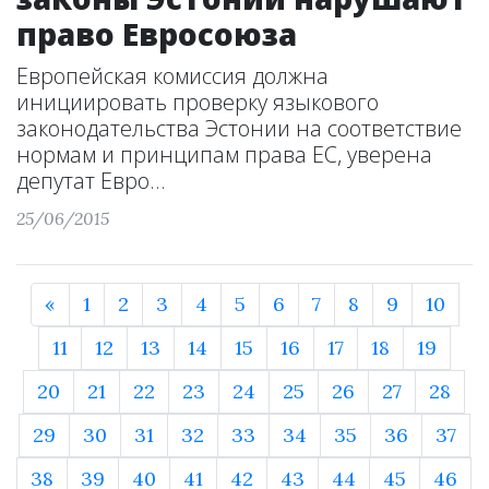
право Евросоюза
Европейская комиссия должна
инициировать проверку языкового
законодательства Эстонии на соответствие
нормам и принципам права ЕС, уверена
депутат Евро...
25/06/2015
«
1
2
3
4
5
6
7
8
9
10
11
12
13
14
15
16
17
18
19
20
21
22
23
24
25
26
27
28
29
30
31
32
33
34
35
36
37
38
39
40
41
42
43
44
45
46