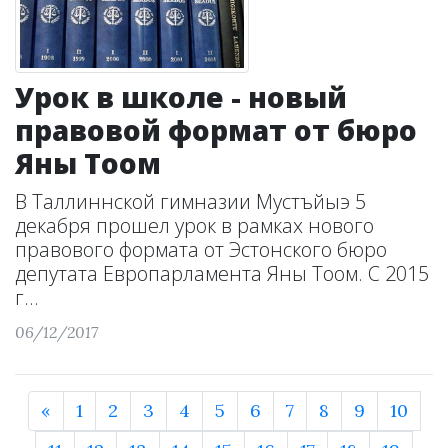
Урок в школе - новый
правовой формат от бюро
Яны Тоом
В Таллиннской гимназии Мустъйыэ 5
декабря прошел урок в рамках нового
правового формата от Эстонского бюро
депутата Европарламента Яны Тоом. С 2015
г...
06/12/2017
«
1
2
3
4
5
6
7
8
9
10