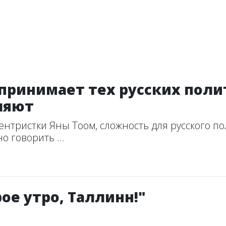
принимает тех русских поли
ляют
тристки Яны Тоом, сложность для русского пол
о говорить ...
ое утро, Таллинн!"