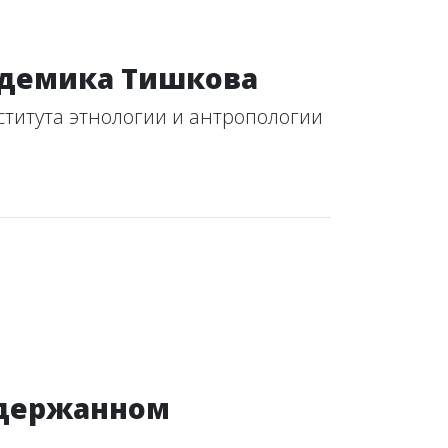
адемика Тишкова
титута этнологии и антропологии
задержанном