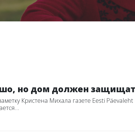
ошо, но дом должен защищат
аметку Кристена Михала газете Eesti Päevaleht
ется...