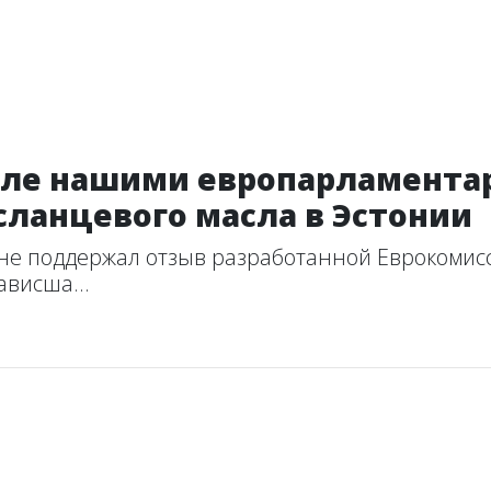
исле нашими европарламента
 сланцевого масла в Эстонии
не поддержал отзыв разработанной Еврокомисс
ависша...