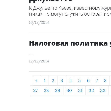
К Джульетто Кьезе, известному жур
никак не могут служить основанием 
16/12/2014
Налоговая политика 
...
12/12/2014
«
1
2
3
4
5
6
7
8
27
28
29
30
31
32
33