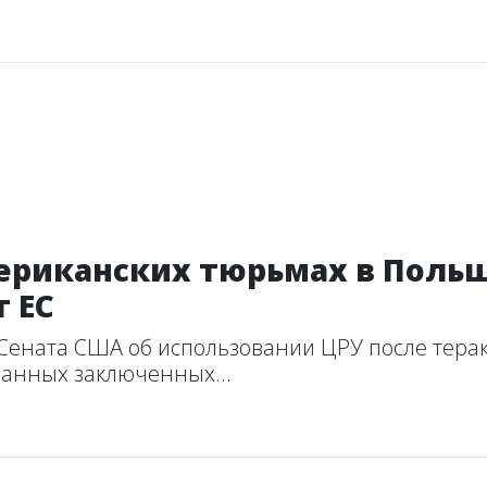
ериканских тюрьмах в Польш
 ЕС
Сената США об использовании ЦРУ после терак
ранных заключенных...