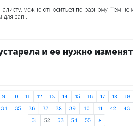
налисту, можно относиться по-разному. Тем не 
для зап...
устарела и ее нужно изменя
9
10
11
12
13
14
15
16
17
18
19
34
35
36
37
38
39
40
41
42
43
51
52
53
54
55
»