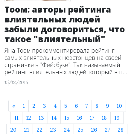
Тоом: авторы рейтинга
влиятельных людей
забыли договориться, что
такое "влиятельный"
Яна Тоом прокомментировала рейтинг
самых влиятельных неэстонцев на своей
страничке в "Фейсбуке". Так называемый
рейтинг влиятельных людей, который в п...
15/12/2015
«
1
2
3
4
5
6
7
8
9
10
11
12
13
14
15
16
17
18
19
20
21
22
23
24
25
26
27
28