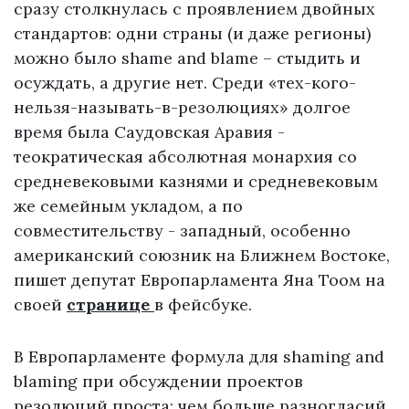
сразу столкнулась с проявлением двойных
стандартов: одни страны (и даже регионы)
можно было shame and blame – стыдить и
осуждать, а другие нет. Среди «тех-кого-
нельзя-называть-в-резолюциях» долгое
время была Саудовская Аравия -
теократическая абсолютная монархия со
средневековыми казнями и средневековым
же семейным укладом, а по
совместительству - западный, особен
но
американский союзник на Ближнем Востоке,
пишет депутат Европарламента Яна Тоом на
своей
странице
в фейсбуке.
В Европарламенте формула для shaming and
blaming при обсуждении проектов
резолюций проста: чем больше разногласий