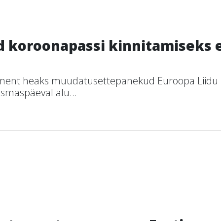
 koroonapassi kinnitamiseks e
rlament heaks muudatusettepanekud Euroopa Liidu
esmaspäeval alu...