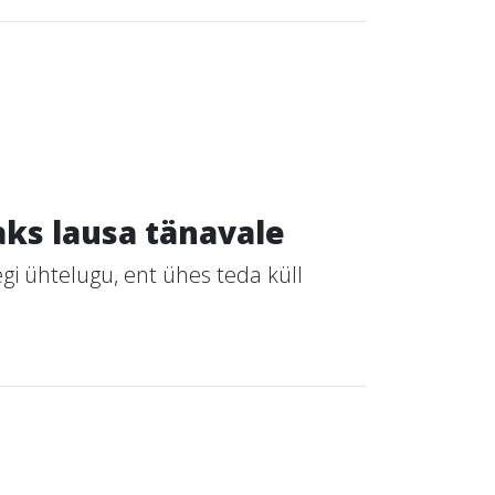
raks lausa tänavale
gi ühtelugu, ent ühes teda küll