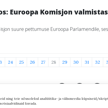
s: Euroopa Komisjon valmistas
sjon suure pettumuse Euroopa Parlamendile, sest
3
24
25
26
27
28
29
30
31
32
eid ning teie nõusolekul analüütika- ja välismeedia küpsiseid/skrip
sotsiaalvidinaid kuvada.
©2020 by Yana Toom
Küpsiste