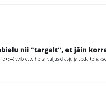
ielu nii "targalt", et jäin kor
 (54) võib ette heita paljusid asju ja seda tehakse