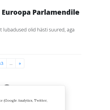
 Euroopa Parlamendile
 lubadused olid hästi suured, aga
33
...
»
te (Google Analytics, Twitter,
 seaded