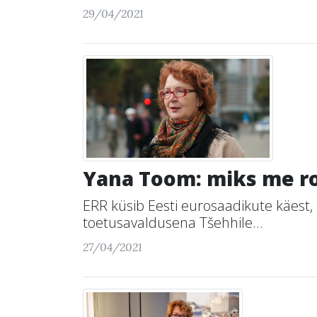
29/04/2021
Yana Toom: miks me r
ERR küsib Eesti eurosaadikute käest, k
toetusavaldusena Tšehhile...
27/04/2021