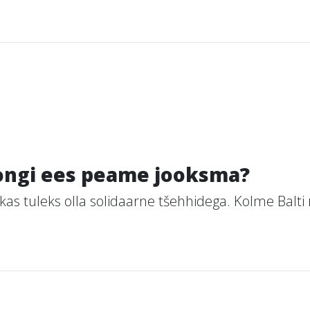
ongi ees peame jooksma?
as tuleks olla solidaarne tšehhidega. Kolme Balti ri