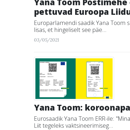
Yana Toom Postimehe ot
pettuvad Euroopa Liid
Europarlamendi saadik Yana Toom sõna
lisas, et hingeliselt see päe...
03/05/2021
Yana Toom: koroonapass
Eurosaadik Yana Toom ERR-ile: "Mina 
Liit tegeleks vaktsineerimiseg...