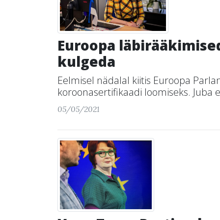
Euroopa läbirääkimised
kulgeda
Eelmisel nädalal kiitis Euroopa Pa
koroonasertifikaadi loomiseks. Juba 
05/05/2021