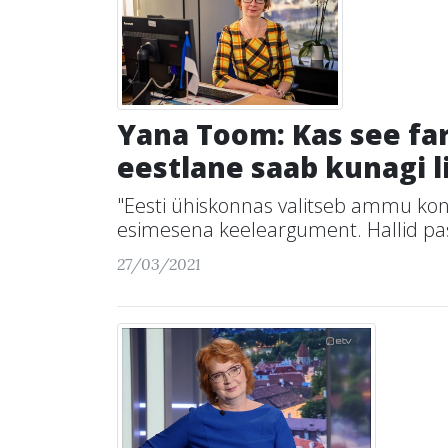
Yana Toom: Kas see far
eestlane saab kunagi li
"Eesti ühiskonnas valitseb ammu kons
esimesena keeleargument. Hallid pas
27/03/2021