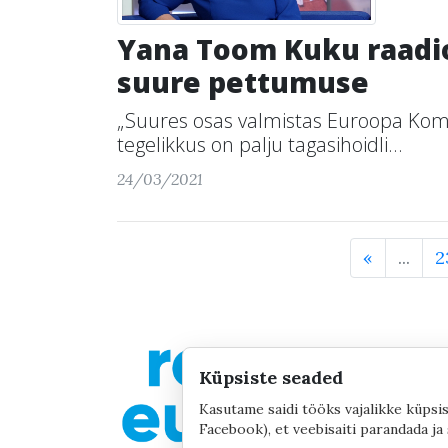
Yana Toom Kuku raadio
suure pettumuse
„Suures osas valmistas Euroopa Komi
tegelikkus on palju tagasihoidli...
24/03/2021
«
...
2
Küpsiste seaded
Kasutame saidi tööks vajalikke küpsis
Facebook), et veebisaiti parandada ja 