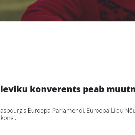
leviku konverents peab muutm
rasbourgis Euroopa Parlamendi, Euroopa Liidu Nõ
konv...