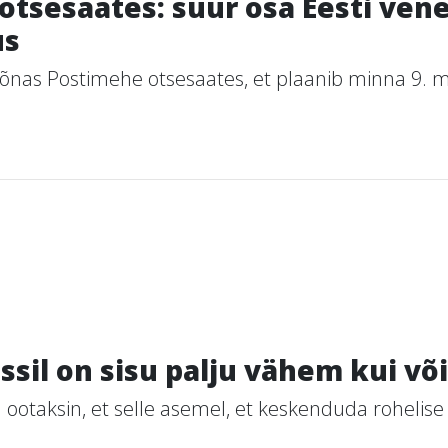
sesaates: suur osa Eesti venel
us
s Postimehe otsesaates, et plaanib minna 9. mail
il on sisu palju vähem kui või
ootaksin, et selle asemel, et keskenduda rohelise