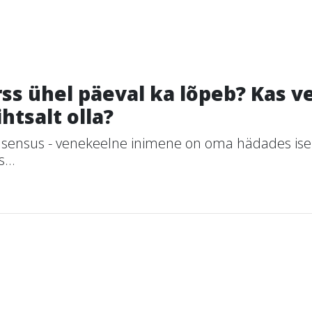
ss ühel päeval ka lõpeb? Kas v
htsalt olla?
ensus - venekeelne inimene on oma hädades ise süüd
...